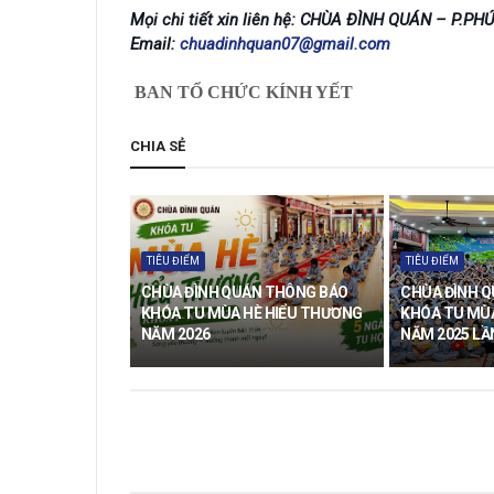
Mọi chi tiết xin liên hệ: CHÙA ĐÌNH QUÁN – P.PH
Email:
chuadinhquan07@gmail.com
BAN TỔ CHỨC KÍNH YẾT
CHIA SẺ
TIÊU ĐIỂM
TIÊU ĐIỂM
CHÙA ĐÌNH QUÁN THÔNG BÁO
CHÙA ĐÌNH 
KHÓA TU MÙA HÈ HIỂU THƯƠNG
KHÓA TU MÙ
NĂM 2026
NĂM 2025 LẦ