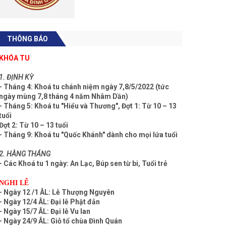
THÔNG BÁO
KHÓA TU
1. ĐỊNH KỲ
- Tháng 4: Khoá tu chánh niệm ngày 7,8/5/2022 (tức
ngày mùng 7,8 tháng 4 năm Nhâm Dần)
- Tháng 5: Khoá tu "Hiểu và Thương", Đợt 1: Từ 10 – 13
tuổi
Đợt 2: Từ 10 – 13 tuổi
- Tháng 9: Khoá tu "Quốc Khánh" dành cho mọi lứa tuổi
2. HÀNG THÁNG
- Các Khoá tu 1 ngày: An Lạc, Búp sen từ bi, Tuổi trẻ
NGHI LỄ
- Ngày 12 /1 ÂL: Lễ Thượng Nguyên
- Ngày 12/4 ÂL: Đại lễ Phật đản
- Ngày 15/7 ÂL: Đại lễ Vu lan
- Ngày 24/9 ÂL: Giỗ tổ chùa Đình Quán