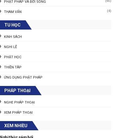
(65)
PHẬT PHÁP VÀ ĐỜI SỐNG
(4)
THAM VẤN
TU HỌC
KINH SÁCH
NGHI LỄ
PHẬT HỌC
THIỀN TÂP
ỨNG DỤNG PHẬT PHÁP
PHÁP THOẠI
NGHE PHÁP THOẠI
XEM PHÁP THOẠI
XEM NHIỀU
Nghi thức sám hối