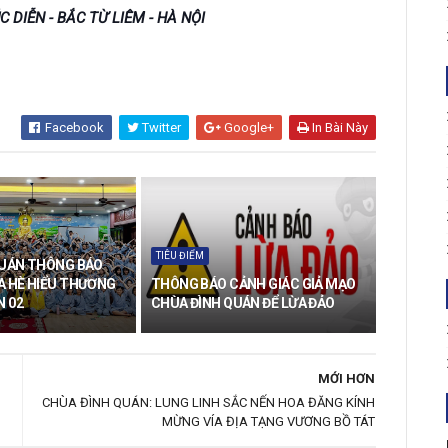
ÚC DIỄN - BẮC TỪ LIÊM - HÀ NỘI
Facebook
Twitter
Google+
In Bài Này
TIÊU ĐIỂM
QUÁN THÔNG BÁO
A HÈ HIỂU THƯƠNG
THÔNG BÁO CẢNH GIÁC GIẢ MẠO
N 02
CHÙA ĐÌNH QUÁN ĐỂ LỪA ĐẢO
MỚI HƠN
CHÙA ĐÌNH QUÁN: LUNG LINH SẮC NẾN HOA ĐĂNG KÍNH
MỪNG VÍA ĐỊA TẠNG VƯƠNG BỒ TÁT