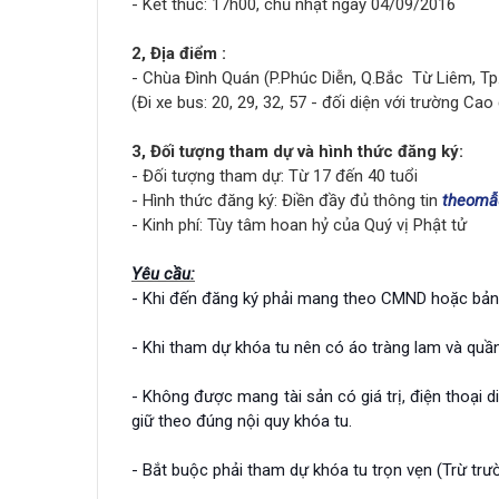
- Kết thúc: 17h00, chủ nhật ngày 04/09/2016
2, Địa điểm :
- Chùa Đình Quán
(P.Phúc
Diễn, Q.Bắc
Từ Liêm, Tp
(Đi xe bus: 20, 29, 32, 57 - đối diện với trường Ca
3, Đối tượng tham dự và hình thức đăng ký:
- Đối tượng tham dự: Từ 17 đến 40 tuổi
- Hình thức đăng ký: Điền đầy đủ thông tin
theomẫ
- Kinh phí: Tùy tâm hoan hỷ của Quý vị Phật tử
Yêu cầu:
- Khi đến đăng ký phải mang theo CMND hoặc bản 
- Khi tham dự khóa tu nên có áo tràng lam và quần
- Không được mang tài sản có giá trị, điện thoại 
giữ theo đúng nội quy khóa tu.
- Bắt buộc phải tham dự khóa tu trọn vẹn (Trừ trư