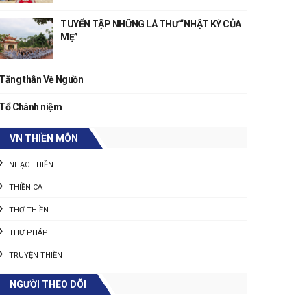
TUYỂN TẬP NHỮNG LÁ THƯ “NHẬT KÝ CỦA
MẸ”
Tăng thân Về Nguồn
Tổ Chánh niệm
VN THIỀN MÔN
NHẠC THIỀN
THIỀN CA
THƠ THIỀN
THƯ PHÁP
TRUYỆN THIỀN
NGƯỜI THEO DÕI