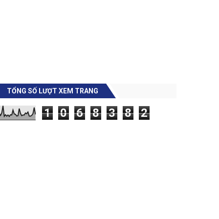
TỔNG SỐ LƯỢT XEM TRANG
1
0
6
8
3
8
2