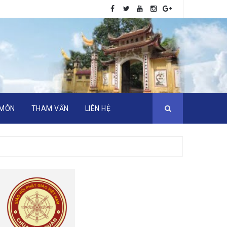
 MÔN
THAM VẤN
LIÊN HỆ