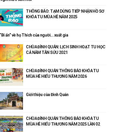
THÔNG BÁO: TẠM DỪNG TIẾP NHẬN HỒ SƠ
KHÓA TU MÙA HÈ NĂM 2025
“Bí ẩn” về họ Thích của người... xuất gia
CHÙA ĐÌNH QUÁN: LỊCH SINH HOẠT TU HỌC
CẢ NĂM TÂN SỬU 2021
CHÙA ĐÌNH QUÁN THÔNG BÁO KHÓA TU
MÙA HÈ HIỂU THƯƠNG NĂM 2026
Giới thiệu cùa Đình Quán
CHÙA ĐÌNH QUÁN THÔNG BÁO KHÓA TU
MÙA HÈ HIỂU THƯƠNG NĂM 2025 LẦN 02