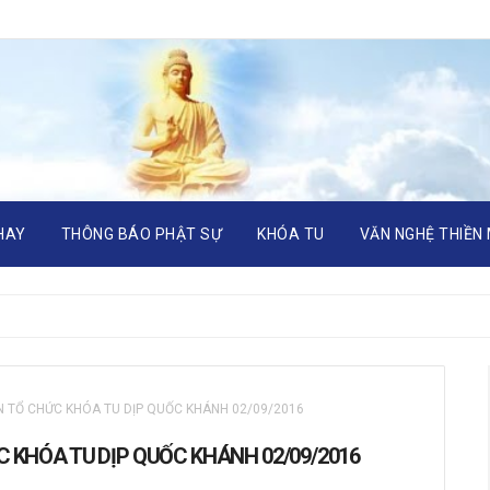
HAY
THÔNG BÁO PHẬT SỰ
KHÓA TU
VĂN NGHỆ THIỀN
 TỔ CHỨC KHÓA TU DỊP QUỐC KHÁNH 02/09/2016
 KHÓA TU DỊP QUỐC KHÁNH 02/09/2016