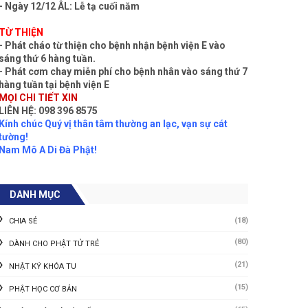
- Ngày 12/12 ÂL: Lễ tạ cuối năm
TỪ THIỆN
- Phát cháo từ thiện cho bệnh nhận bệnh viện E vào
sáng thứ 6 hàng tuần.
- Phát cơm chay miễn phí cho bệnh nhân vào sáng thứ 7
hàng tuần tại bệnh viện E
MỌI CHI TIẾT XIN
LIÊN HỆ: 098 396 8575
Kính chúc Quý vị thân tâm thường an lạc, vạn sự cát
tường!
Nam Mô A Di Đà Phật!
DANH MỤC
(18)
CHIA SẺ
(80)
DÀNH CHO PHẬT TỬ TRẺ
(21)
NHẬT KÝ KHÓA TU
(15)
PHẬT HỌC CƠ BẢN