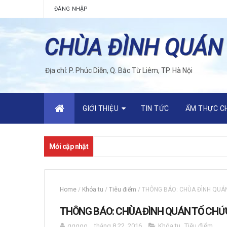
ĐĂNG NHẬP
CHÙA ĐÌNH QUÁN
Địa chỉ: P. Phúc Diễn, Q. Bắc Từ Liêm, TP. Hà Nội
GIỚI THIỆU
TIN TỨC
ẨM THỰC C
Mới cập nhật
Home
/
Khóa tu
/
Tiêu điểm
/
THÔNG BÁO: CHÙA ĐÌNH QUÁN
THÔNG BÁO: CHÙA ĐÌNH QUÁN TỔ CHỨC
qqqqq
tháng 8 22, 2016
Khóa tu
,
Tiêu điểm