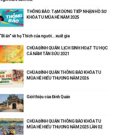
THÔNG BÁO: TẠM DỪNG TIẾP NHẬN HỒ SƠ
KHÓA TU MÙA HÈ NĂM 2025
“Bí ẩn” về họ Thích của người... xuất gia
CHÙA ĐÌNH QUÁN: LỊCH SINH HOẠT TU HỌC
CẢ NĂM TÂN SỬU 2021
CHÙA ĐÌNH QUÁN THÔNG BÁO KHÓA TU
MÙA HÈ HIỂU THƯƠNG NĂM 2026
Giới thiệu cùa Đình Quán
CHÙA ĐÌNH QUÁN THÔNG BÁO KHÓA TU
MÙA HÈ HIỂU THƯƠNG NĂM 2025 LẦN 02