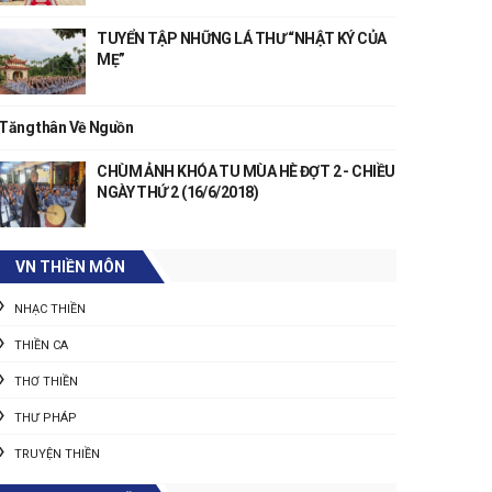
TUYỂN TẬP NHỮNG LÁ THƯ “NHẬT KÝ CỦA
MẸ”
Tăng thân Về Nguồn
CHÙM ẢNH KHÓA TU MÙA HÈ ĐỢT 2 - CHIỀU
NGÀY THỨ 2 (16/6/2018)
VN THIỀN MÔN
NHẠC THIỀN
THIỀN CA
THƠ THIỀN
THƯ PHÁP
TRUYỆN THIỀN