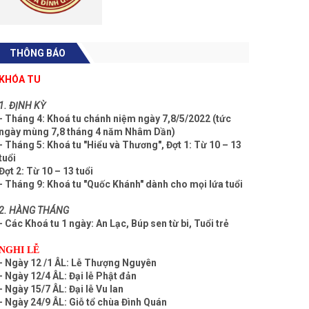
THÔNG BÁO
KHÓA TU
1. ĐỊNH KỲ
- Tháng 4: Khoá tu chánh niệm ngày 7,8/5/2022 (tức
ngày mùng 7,8 tháng 4 năm Nhâm Dần)
- Tháng 5: Khoá tu "Hiểu và Thương", Đợt 1: Từ 10 – 13
tuổi
Đợt 2: Từ 10 – 13 tuổi
- Tháng 9: Khoá tu "Quốc Khánh" dành cho mọi lứa tuổi
2. HÀNG THÁNG
- Các Khoá tu 1 ngày: An Lạc, Búp sen từ bi, Tuổi trẻ
NGHI LỄ
- Ngày 12 /1 ÂL: Lễ Thượng Nguyên
- Ngày 12/4 ÂL: Đại lễ Phật đản
- Ngày 15/7 ÂL: Đại lễ Vu lan
- Ngày 24/9 ÂL: Giỗ tổ chùa Đình Quán