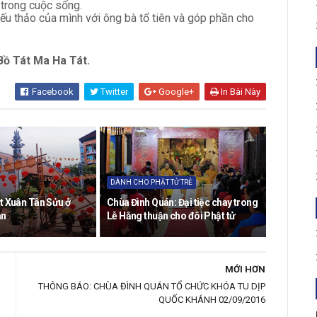
 trong cuộc sống.
iếu thảo của mình với ông bà tổ tiên và góp phần cho
ồ Tát Ma Ha Tát.
Facebook
Twitter
Google+
In Bài Này
DÀNH CHO PHẬT TỬ TRẺ
t Xuân Tân Sửu ở
Chùa Đình Quán: Đại tiệc chay trong
án
Lễ Hằng thuận cho đôi Phật tử
MỚI HƠN
THÔNG BÁO: CHÙA ĐÌNH QUÁN TỔ CHỨC KHÓA TU DỊP
QUỐC KHÁNH 02/09/2016