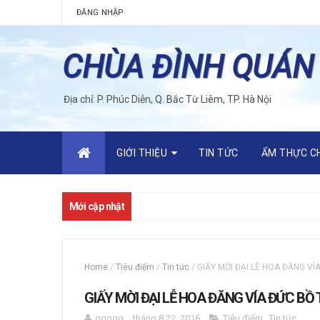
ĐĂNG NHẬP
CHÙA ĐÌNH QUÁN
Địa chỉ: P. Phúc Diễn, Q. Bắc Từ Liêm, TP. Hà Nội
GIỚI THIỆU
TIN TỨC
ẨM THỰC C
Mới cập nhật
Home
/
Tiêu điểm
/
Tin tức
/
GIẤY MỜI ĐẠI LỄ HOA ĐĂNG VÍ
GIẤY MỜI ĐẠI LỄ HOA ĐĂNG VÍA ĐỨC BỒ
qqqqq
tháng 8 22, 2016
Tiêu điểm
,
Tin tức