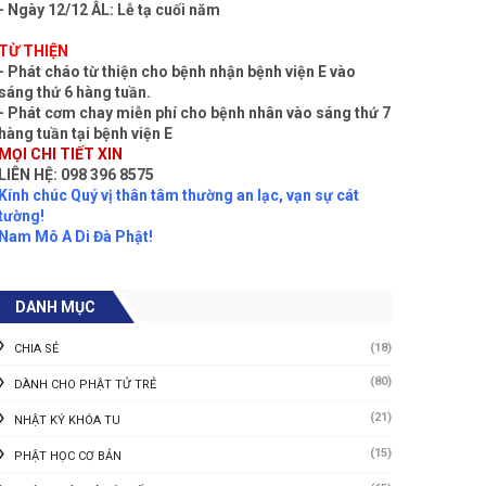
- Ngày 12/12 ÂL: Lễ tạ cuối năm
TỪ THIỆN
- Phát cháo từ thiện cho bệnh nhận bệnh viện E vào
sáng thứ 6 hàng tuần.
- Phát cơm chay miễn phí cho bệnh nhân vào sáng thứ 7
hàng tuần tại bệnh viện E
MỌI CHI TIẾT XIN
LIÊN HỆ: 098 396 8575
Kính chúc Quý vị thân tâm thường an lạc, vạn sự cát
tường!
Nam Mô A Di Đà Phật!
DANH MỤC
(18)
CHIA SẺ
(80)
DÀNH CHO PHẬT TỬ TRẺ
(21)
NHẬT KÝ KHÓA TU
(15)
PHẬT HỌC CƠ BẢN