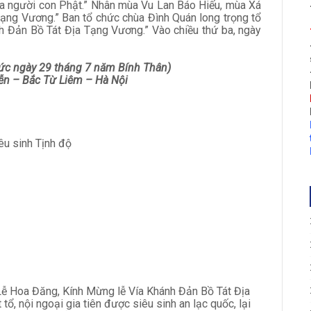
 của người con Phật.” Nhân mùa Vu Lan Báo Hiếu, mùa Xá
 Tạng Vương.” Ban tổ chức chùa Đình Quán long trọng tổ
h Đản Bồ Tát Địa Tạng Vương.” Vào chiều thứ ba, ngày
tức ngày 29 tháng 7 năm Bính Thân)
ễn – Bắc Từ Liêm – Hà Nội
êu sinh Tịnh độ
 Lễ Hoa Đăng, Kính Mừng lễ Vía Khánh Đản Bồ Tát Địa
ổ, nội ngoại gia tiên được siêu sinh an lạc quốc, lại