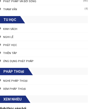
(65)
PHẬT PHÁP VÀ ĐỜI SỐNG
(4)
THAM VẤN
TU HỌC
KINH SÁCH
NGHI LỄ
PHẬT HỌC
THIỀN TÂP
ỨNG DỤNG PHẬT PHÁP
PHÁP THOẠI
NGHE PHÁP THOẠI
XEM PHÁP THOẠI
XEM NHIỀU
Nghi thức sám hối