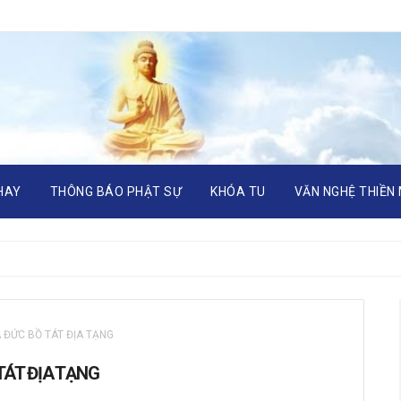
HAY
THÔNG BÁO PHẬT SỰ
KHÓA TU
VĂN NGHỆ THIỀN
A ĐỨC BỒ TÁT ĐỊA TẠNG
 TÁT ĐỊA TẠNG