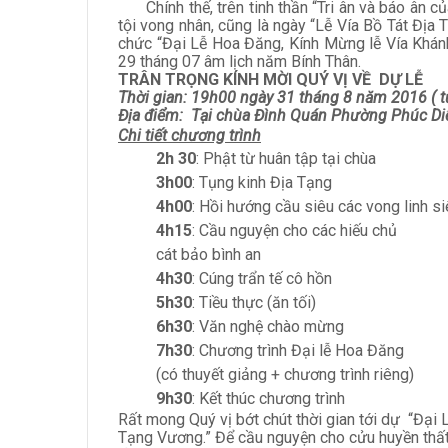
Chính thế, trên tinh thần “Tri ân và báo ân
tội vong nhân, cũng là ngày “Lễ Vía Bồ Tát Địa
chức “Đại Lễ Hoa Đăng, Kính Mừng lễ Vía Khán
29 tháng 07 âm lịch năm Bính Thân.
TRÂN TRỌNG KÍNH MỜI QUÝ VỊ VỀ DỰ LỄ
Thời gian: 19h00 ngày 31 tháng 8 năm 2016 ( 
Địa điểm: Tại chùa Đình Quán Phường Phúc Di
Chi tiết chương trình
2h 30
: Phật từ huân tập tại chùa
3h00
: Tụng kinh Địa Tạng
4h00
: Hồi hướng cầu siêu các vong linh si
4h15
: Cầu nguyện cho các hiếu chủ
cát bảo bình an
4h30
: Cúng trẩn tế cô hồn
5h30
: Tiều thực (ăn tối)
6h30
: Văn nghệ chào mừng
7h30
: Chương trình Đại lễ Hoa Đăng
(có thuyết giảng + chương trình riêng)
9h30
: Kết thúc chương trình
Rất mong Quý vị bớt chút thời gian tới dự “Đại
Tạng Vương.” Để cầu nguyện cho cửu huyền thất t