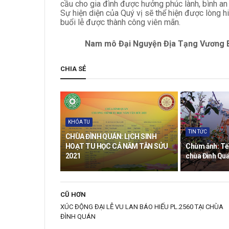
cầu cho gia đình được hưởng phúc lành, bình an
Sự hiện diện của Quý vị sẽ thể hiện được lòng h
buổi lễ được thành công viên mãn.
Nam mô Đại Nguyện Địa Tạng Vương B
CHIA SẺ
KHÓA TU
TIN TỨC
CHÙA ĐÌNH QUÁN: LỊCH SINH
HOẠT TU HỌC CẢ NĂM TÂN SỬU
Chùm ảnh: Tế
2021
chùa Đình Qu
CŨ HƠN
XÚC ĐỘNG ĐẠI LỄ VU LAN BÁO HIẾU PL.2560 TẠI CHÙA
ĐÌNH QUÁN