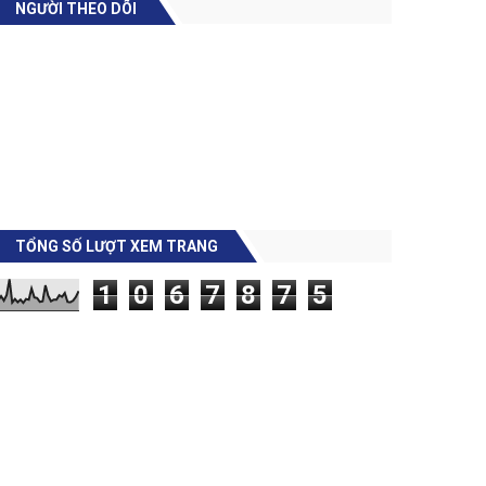
NGƯỜI THEO DÕI
TỔNG SỐ LƯỢT XEM TRANG
1
0
6
7
8
7
5