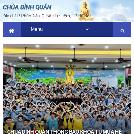
CHÙA ĐÌNH QUÁN
Địa chỉ: P. Phúc Diễn, Q. Bắc Từ Liêm, TP. Hà Nội
CHÙA ĐÌNH QUÁN THÔNG BÁO KHÓA TU MÙA HÈ