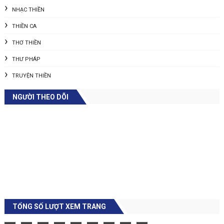
NHẠC THIỀN
THIỀN CA
THƠ THIỀN
THƯ PHÁP
TRUYỆN THIỀN
NGƯỜI THEO DÕI
TỔNG SỐ LƯỢT XEM TRANG