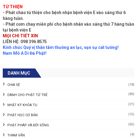
TỪ THIỆN
- Phát cháo từ thiện cho bệnh nhận bệnh viện E vào sáng thứ 6
hàng tuần.
- Phát cơm chay miễn phí cho bệnh nhân vào sáng thứ 7 hàng tuần
tại bệnh viện E
MỌI CHI TIẾT XIN
LIÊN HỆ: 098 396 8575
Kính chúc Quý vị thân tâm thường an lạc, vạn sự cát tường!
Nam Mô A Di Đà Phật!
DANH MỤC
(18)
CHIA SẺ
(80)
DÀNH CHO PHẬT TỬ TRẺ
(21)
NHẬT KÝ KHÓA TU
(15)
PHẬT HỌC CƠ BẢN
(65)
PHẬT PHÁP VÀ ĐỜI SỐNG
(4)
THAM VẤN