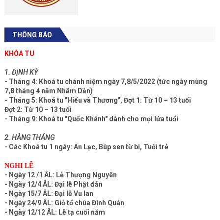
THÔNG BÁO
KHÓA TU
1. ĐỊNH KỲ
- Tháng 4: Khoá tu chánh niệm ngày 7,8/5/2022 (tức ngày mùng
7,8 tháng 4 năm Nhâm Dần)
- Tháng 5: Khoá tu "Hiểu và Thương", Đợt 1: Từ 10 – 13 tuổi
Đợt 2: Từ 10 – 13 tuổi
- Tháng 9: Khoá tu "Quốc Khánh" dành cho mọi lứa tuổi
2. HÀNG THÁNG
- Các Khoá tu 1 ngày: An Lạc, Búp sen từ bi, Tuổi trẻ
NGHI LỄ
- Ngày 12 /1 ÂL: Lễ Thượng Nguyên
- Ngày 12/4 ÂL: Đại lễ Phật đản
- Ngày 15/7 ÂL: Đại lễ Vu lan
- Ngày 24/9 ÂL: Giỗ tổ chùa Đình Quán
- Ngày 12/12 ÂL: Lễ tạ cuối năm