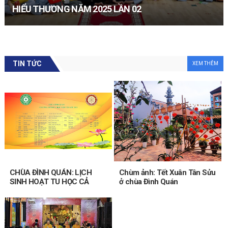
HIỂU THƯƠNG NĂM 2025 LẦN 02
TIN TỨC
XEM THÊM
K
h
ô
n
g
ă
n
t
h
CHÙA ĐÌNH QUÁN: LỊCH
Chùm ảnh: Tết Xuân Tân Sửu
ị
SINH HOẠT TU HỌC CẢ
ở chùa Đình Quán
t
NĂM TÂN SỬU 2021
1
n
g
à