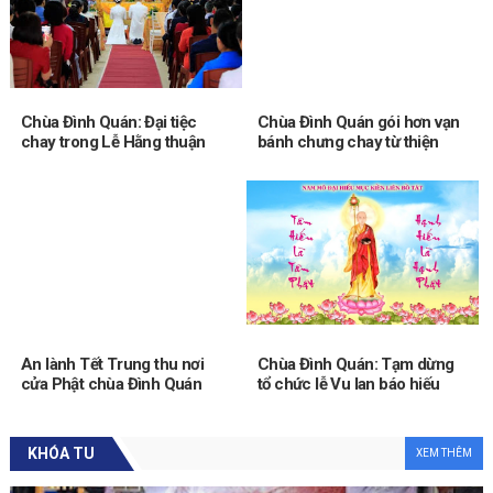
y
,
c
h
ú
Chùa Đình Quán: Đại tiệc
Chùa Đình Quán gói hơn vạn
n
chay trong Lễ Hằng thuận
bánh chưng chay từ thiện
g
cho đôi Phật tử
t
a
đ
ợ
c
l
ợ
i
í
An lành Tết Trung thu nơi
Chùa Đình Quán: Tạm dừng
c
cửa Phật chùa Đình Quán
tổ chức lễ Vu lan báo hiếu
h
2020
g
ì
KHÓA TU
XEM THÊM
?