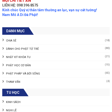
MỌI CHI TIẾT XIN
LIÊN HỆ: 098 396 8575
Kính chúc Quý vị thân tâm thường an lạc, vạn sự cát tường!
Nam Mô A Di Đà Phật!
DANH MỤC
(18)
CHIA SẺ
(80)
DÀNH CHO PHẬT TỬ TRẺ
(21)
NHẬT KÝ KHÓA TU
(15)
PHẬT HỌC CƠ BẢN
(65)
PHẬT PHÁP VÀ ĐỜI SỐNG
(4)
THAM VẤN
TU HỌC
KINH SÁCH
NGHI LỄ