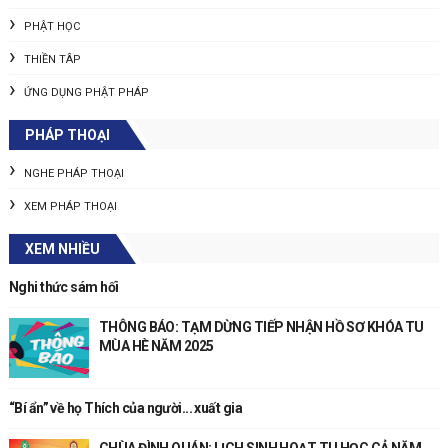
PHẬT HỌC
THIỀN TÂP
ỨNG DỤNG PHẬT PHÁP
PHÁP THOẠI
NGHE PHÁP THOẠI
XEM PHÁP THOẠI
XEM NHIỀU
Nghi thức sám hối
THÔNG BÁO: TẠM DỪNG TIẾP NHẬN HỒ SƠ KHÓA TU
MÙA HÈ NĂM 2025
“Bí ẩn” về họ Thích của người... xuất gia
CHÙA ĐÌNH QUÁN: LỊCH SINH HOẠT TU HỌC CẢ NĂM