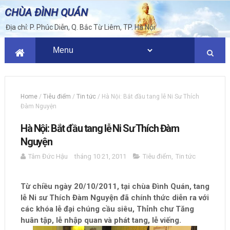
CHÙA ĐÌNH QUÁN
Địa chỉ: P. Phúc Diễn, Q. Bắc Từ Liêm, TP. Hà Nội
Home
/
Tiêu điểm
/
Tin tức
/
Hà Nội: Bắt đầu tang lễ Ni Sư Thích
Đàm Nguyện
Hà Nội: Bắt đầu tang lễ Ni Sư Thích Đàm
Nguyện
Tâm Đức Hậu
tháng 10 21, 2011
Tiêu điểm
,
Tin tức
Từ chiều ngày 20/10/2011, tại chùa Đình Quán, tang
lễ Ni sư Thích Đàm Nguyện đã chính thức diễn ra với
các khóa lễ đại chúng cầu siêu, Thỉnh chư Tăng
huân tập, lễ nhập quan và phát tang, lễ viếng.