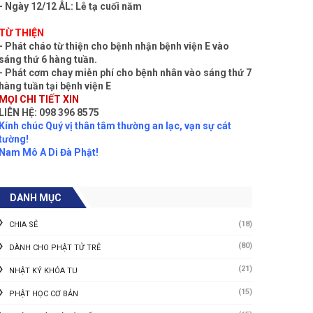
- Ngày 12/12 ÂL: Lễ tạ cuối năm
TỪ THIỆN
- Phát cháo từ thiện cho bệnh nhận bệnh viện E vào
sáng thứ 6 hàng tuần.
- Phát cơm chay miễn phí cho bệnh nhân vào sáng thứ 7
hàng tuần tại bệnh viện E
MỌI CHI TIẾT XIN
LIÊN HỆ: 098 396 8575
Kính chúc Quý vị thân tâm thường an lạc, vạn sự cát
tường!
Nam Mô A Di Đà Phật!
DANH MỤC
(18)
CHIA SẺ
(80)
DÀNH CHO PHẬT TỬ TRẺ
(21)
NHẬT KÝ KHÓA TU
(15)
PHẬT HỌC CƠ BẢN