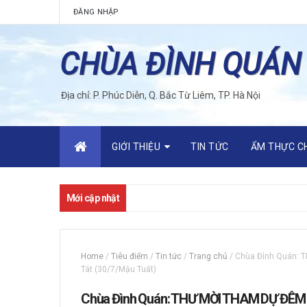
ĐĂNG NHẬP
CHÙA ĐÌNH QUÁN
Địa chỉ: P. Phúc Diễn, Q. Bắc Từ Liêm, TP. Hà Nội
GIỚI THIỆU
TIN TỨC
ẨM THỰC C
Mới cập nhật
Home
/
Tiêu điểm
/
Tin tức
/
Trang chủ
/
Chùa Đình Quán: 
Tát (30/7/Mậu Tuất)
Chùa Đình Quán: THƯ MỜI THAM DỰ ĐÊM 