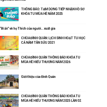
THÔNG BÁO: TẠM DỪNG TIẾP NHẬN HỒ SƠ
KHÓA TU MÙA HÈ NĂM 2025
“Bí ẩn” về họ Thích của người... xuất gia
CHÙA ĐÌNH QUÁN: LỊCH SINH HOẠT TU HỌC
CẢ NĂM TÂN SỬU 2021
CHÙA ĐÌNH QUÁN THÔNG BÁO KHÓA TU
MÙA HÈ HIỂU THƯƠNG NĂM 2026
Giới thiệu cùa Đình Quán
CHÙA ĐÌNH QUÁN THÔNG BÁO KHÓA TU
MÙA HÈ HIỂU THƯƠNG NĂM 2025 LẦN 02