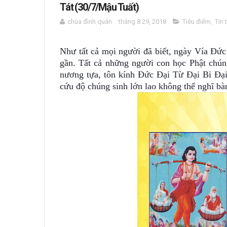
Tát (30/7/Mậu Tuất)
chùa đình quán
tháng 8 29, 2018
Tiêu điểm
,
Tin 
Như tất cả mọi người đã biết, ngày Vía Đứ
gần. Tất cả những người con học Phật chún
nương tựa, tôn kính Đức Đại Từ Đại Bi Đ
cứu độ chúng sinh lớn lao không thể nghĩ bà