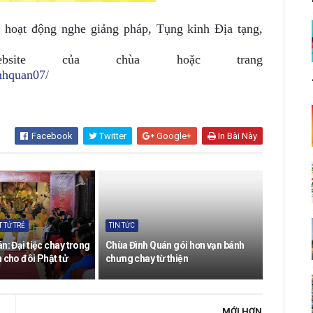
 hoạt động nghe giảng pháp, Tụng kinh Địa tạng,
te của chùa hoặc trang
nhquan07/
Facebook
Twitter
Google+
In Bài Này
 TỬ TRẺ
TIN TỨC
n: Đại tiệc chay trong
Chùa Đình Quán gói hơn vạn bánh
 cho đôi Phật tử
chưng chay từ thiện
MỚI HƠN