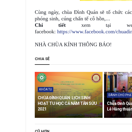
Cùng ngày, chùa Đình Quán sẽ tổ chức các
phóng sinh, cúng chẩn tế cô hồn,...
Chi tiết
xem tại websi
facebook:
https://www.facebook.com/chuadi
NHÀ CHÙA KÍNH THÔNG BÁO!
CHIA SẺ
KHÓA TU
DÀNH CHO PHẬT
CHÙA ĐÌNH QUÁN: LỊCH SINH
HOẠT TU HỌC CẢ NĂM TÂN SỬU
Chùa Đình Quá
2021
Lễ Hằng thuận
CŨ HƠN