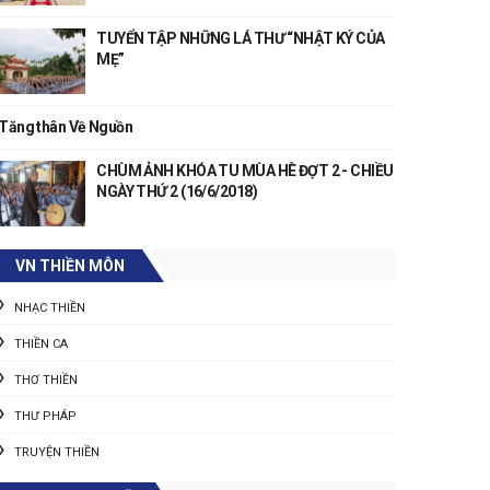
TUYỂN TẬP NHỮNG LÁ THƯ “NHẬT KÝ CỦA
MẸ”
Tăng thân Về Nguồn
CHÙM ẢNH KHÓA TU MÙA HÈ ĐỢT 2 - CHIỀU
NGÀY THỨ 2 (16/6/2018)
VN THIỀN MÔN
NHẠC THIỀN
THIỀN CA
THƠ THIỀN
THƯ PHÁP
TRUYỆN THIỀN