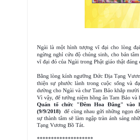
Ngài là một hình tượng vĩ đại cho lòng đạ
ngừng nghỉ cứu độ chúng sinh, cho bản tâm 
vĩ đại đó của Ngài trong Phật giáo thật đán
Bằng lòng kính ngưỡng Đức Địa Tạng Vương B
thiện sự phước lành trong cuộc sống và đ
dường cho Ngài và chư Tam Bảo khắp mười
Vì vậy, để tưởng niệm hồng ân Tam Bảo và 
Quán tổ chức "Đêm Hoa Đăng" vào h
(9/9/2018)
để cùng nhau gửi những ngọn đè
sự thành tâm sẽ làm ngập tràn ánh sáng nh
Tạng Vương Bồ Tát.
********************