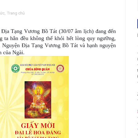
tức
,
Trang chủ
c Địa Tạng Vương Bồ Tát (30/07 âm lịch) đang đến
g ta hẳn đều không thể khỏi hết lòng quy ngưỡng,
ại Nguyện Địa Tạng Vương Bồ Tát và hạnh nguyện
n của Ngài.