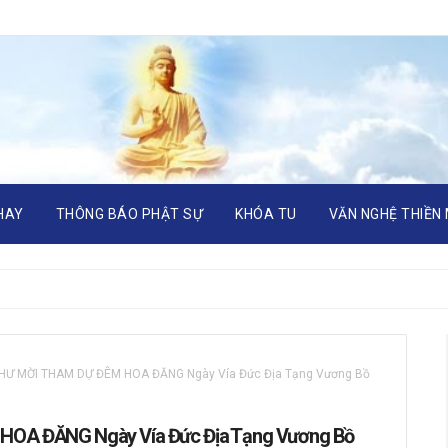
HAY
THÔNG BÁO PHẬT SỰ
KHÓA TU
VĂN NGHỆ THIỀN
THƯ MỜI THAM DỰ ĐÊM HOA ĐĂNG Ngày Vía Đức Địa Tạng Vương Bồ
HOA ĐĂNG Ngày Vía Đức Địa Tạng Vương Bồ