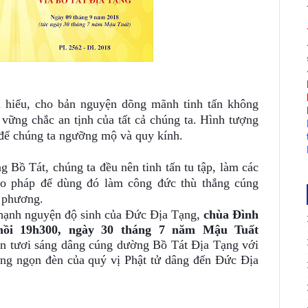
i hiếu, cho bản nguyện dõng mãnh tinh tấn không
vững chắc an tịnh của tất cả chúng ta. Hình tượng
g để chúng ta ngưỡng mộ và quy kính.
ồ Tát, chúng ta đều nên tinh tấn tu tập, làm các
ạo pháp để dùng đó làm công đức thù thắng cúng
 phương.
hạnh nguyện độ sinh của Đức Địa Tạng,
chùa Đình
ồi 19h300, ngày 30 tháng 7 năm Mậu Tuất
n tươi sáng dâng cúng dường Bồ Tát Địa Tạng với
ững ngọn đèn của quý vị Phật tử dâng đến Đức Địa