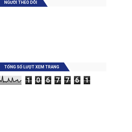
NGƯỜI THEO DÕI
TỔNG SỐ LƯỢT XEM TRANG
1
0
6
7
7
6
1