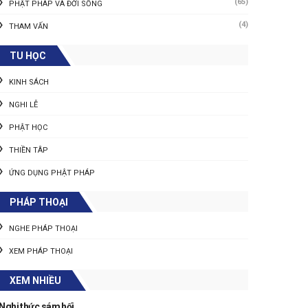
(65)
PHẬT PHÁP VÀ ĐỜI SỐNG
(4)
THAM VẤN
TU HỌC
KINH SÁCH
NGHI LỄ
PHẬT HỌC
THIỀN TÂP
ỨNG DỤNG PHẬT PHÁP
PHÁP THOẠI
NGHE PHÁP THOẠI
XEM PHÁP THOẠI
XEM NHIỀU
Nghi thức sám hối