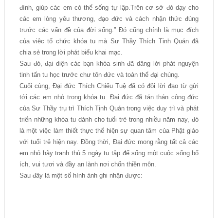
đình, giúp các em có thể sống tự lập.Trên cơ sở đó dạy cho
các em lòng yêu thương, đạo đức và cách nhận thức đúng
trước các vấn đề của đời sống.” Đó cũng chính là mục đích
của việc tổ chức khóa tu mà Sư Thầy Thích Tịnh Quán đã
chia sẻ trong lời phát biểu khai mạc.
Sau đó, đại diện các bạn khóa sinh đã dâng lời phát nguyện
tinh tấn tu học trước chư tôn đức và toàn thể đại chúng.
Cuối cùng, Đại đức Thích Chiếu Tuệ đã có đôi lời đạo từ gửi
tới các em nhỏ trong khóa tu. Đại đức đã tán thán công đức
của Sư Thầy trụ trì Thích Tịnh Quán trong việc duy trì và phát
triển những khóa tu dành cho tuổi trẻ trong nhiều năm nay, đó
là một việc làm thiết thực thể hiện sự quan tâm của Phật giáo
với tuổi trẻ hiện nay. Đồng thời, Đại đức mong rằng tất cả các
em nhỏ hãy tranh thủ 5 ngày tu tập để sống một cuộc sống bổ
ích, vui tươi và đầy an lành nơi chốn thiền môn.
Sau đây là một số hình ảnh ghi nhận được: