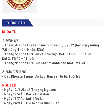
THÔNG BÁO
KHÓA TU
1. ĐỊNH KỲ
- Tháng 4: Khoá tu chánh niệm ngày 7,8/5/2022 (tức ngày mùng
7,8 tháng 4 năm Nhâm Dần)
- Tháng 5: Khoá tu "Hiểu và Thương", Đợt 1: Từ 10 – 13 tuổi
Đợt 2: Từ 10 – 13 tuổi
- Tháng 9: Khoá tu "Quốc Khánh" dành cho mọi lứa tuổi
2. HÀNG THÁNG
- Các Khoá tu 1 ngày: An Lạc, Búp sen từ bi, Tuổi trẻ
NGHI LỄ
- Ngày 12 /1 ÂL: Lễ Thượng Nguyên
- Ngày 12/4 ÂL: Đại lễ Phật đản
- Ngày 15/7 ÂL: Đại lễ Vu lan
- Ngày 24/9 ÂL: Giỗ tổ chùa Đình Quán