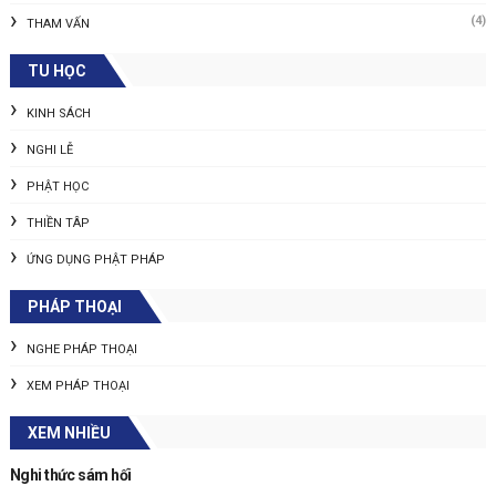
(4)
THAM VẤN
TU HỌC
KINH SÁCH
NGHI LỄ
PHẬT HỌC
THIỀN TÂP
ỨNG DỤNG PHẬT PHÁP
PHÁP THOẠI
NGHE PHÁP THOẠI
XEM PHÁP THOẠI
XEM NHIỀU
Nghi thức sám hối