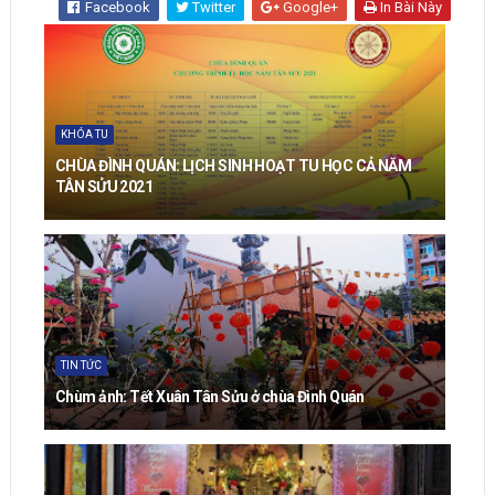
Facebook
Twitter
Google+
In Bài Này
KHÓA TU
CHÙA ĐÌNH QUÁN: LỊCH SINH HOẠT TU HỌC CẢ NĂM
TÂN SỬU 2021
TIN TỨC
Chùm ảnh: Tết Xuân Tân Sửu ở chùa Đình Quán