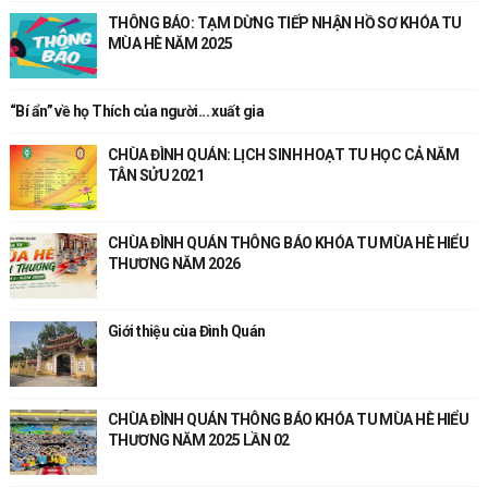
THÔNG BÁO: TẠM DỪNG TIẾP NHẬN HỒ SƠ KHÓA TU
MÙA HÈ NĂM 2025
“Bí ẩn” về họ Thích của người... xuất gia
CHÙA ĐÌNH QUÁN: LỊCH SINH HOẠT TU HỌC CẢ NĂM
TÂN SỬU 2021
CHÙA ĐÌNH QUÁN THÔNG BÁO KHÓA TU MÙA HÈ HIỂU
THƯƠNG NĂM 2026
Giới thiệu cùa Đình Quán
CHÙA ĐÌNH QUÁN THÔNG BÁO KHÓA TU MÙA HÈ HIỂU
THƯƠNG NĂM 2025 LẦN 02