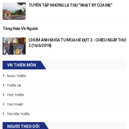
TUYỂN TẬP NHỮNG LÁ THƯ “NHẬT KÝ CỦA MẸ”
Tăng thân Về Nguồn
CHÙM ẢNH KHÓA TU MÙA HÈ ĐỢT 2 - CHIỀU NGÀY THỨ
2 (16/6/2018)
VN THIỀN MÔN
NHẠC THIỀN
THIỀN CA
THƠ THIỀN
THƯ PHÁP
TRUYỆN THIỀN
NGƯỜI THEO DÕI