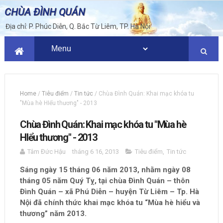
CHÙA ĐÌNH QUÁN
Địa chỉ: P. Phúc Diễn, Q. Bắc Từ Liêm, TP. Hà Nội
Home
/
Tiêu điểm
/
Tin tức
/
Chùa Đình Quán: Khai mạc khóa tu
"Mùa hè HIểu thương" - 2013
Chùa Đình Quán: Khai mạc khóa tu "Mùa hè
HIểu thương" - 2013
Tâm Đức Hậu
tháng 6 16, 2013
Tiêu điểm
,
Tin tức
Sáng ngày 15 tháng 06 năm 2013, nhằm ngày 08
tháng 05 năm Quý Tỵ, tại chùa Đình Quán – thôn
Đình Quán – xã Phú Diễn – huyện Từ Liêm – Tp. Hà
Nội đã chính thức khai mạc khóa tu “Mùa hè hiểu và
thương” năm 2013.