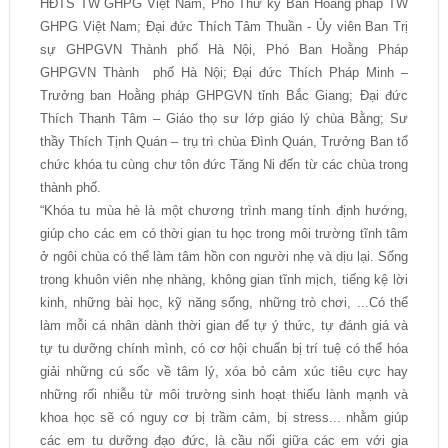
HĐTS TW GHPG Việt Nam, Phó Thư ký Ban Hoằng pháp TW
GHPG Việt Nam; Đại đức Thích Tâm Thuần - Ủy viên Ban Trị
sự GHPGVN Thành phố Hà Nội, Phó Ban Hoằng Pháp
GHPGVN Thành phố Hà Nội; Đại đức Thích Pháp Minh –
Trưởng ban Hoằng pháp GHPGVN tỉnh Bắc Giang; Đại đức
Thích Thanh Tâm – Giáo thọ sư lớp giáo lý chùa Bằng; Sư
thầy Thích Tịnh Quán – trụ trì chùa Đình Quán, Trưởng Ban tổ
chức khóa tu cùng chư tôn đức Tăng Ni đến từ các chùa trong
thành phố.
“Khóa tu mùa hè là một chương trình mang tính định hướng,
giúp cho các em có thời gian tu học trong môi trường tĩnh tâm
ở ngôi chùa có thể làm tâm hồn con người nhẹ và dịu lại. Sống
trong khuôn viên nhẹ nhàng, không gian tĩnh mịch, tiếng kệ lời
kinh, những bài học, kỹ năng sống, những trò chơi, ...Có thể
làm mỗi cá nhân dành thời gian để tự ý thức, tự đánh giá và
tự tu dưỡng chính mình, có cơ hội chuẩn bị trí tuệ có thể hóa
giải những cú sốc về tâm lý, xóa bỏ cảm xúc tiêu cực hay
những rối nhiễu từ môi trường sinh hoạt thiếu lành mạnh và
khoa học sẽ có nguy cơ bị trầm cảm, bị stress... nhằm giúp
các em tu dưỡng đạo đức, là cầu nối giữa các em với gia