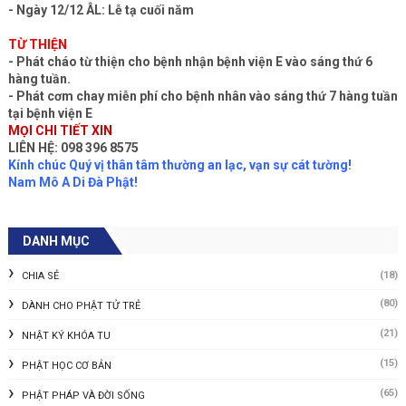
- Ngày 12/12 ÂL: Lễ tạ cuối năm
TỪ THIỆN
- Phát cháo từ thiện cho bệnh nhận bệnh viện E vào sáng thứ 6
hàng tuần.
- Phát cơm chay miễn phí cho bệnh nhân vào sáng thứ 7 hàng tuần
tại bệnh viện E
MỌI CHI TIẾT XIN
LIÊN HỆ: 098 396 8575
Kính chúc Quý vị thân tâm thường an lạc, vạn sự cát tường!
Nam Mô A Di Đà Phật!
DANH MỤC
(18)
CHIA SẺ
(80)
DÀNH CHO PHẬT TỬ TRẺ
(21)
NHẬT KÝ KHÓA TU
(15)
PHẬT HỌC CƠ BẢN
(65)
PHẬT PHÁP VÀ ĐỜI SỐNG