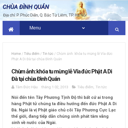
CHÙA ĐÌNH QUÁN
Địa chỉ: P. Phúc Diễn, Q. Bắc Từ Liêm, TP. Hà Nội
Home
/
Tiêu điểm
/
Tin tức
/
Chùm ảnh: khóa tu mừng lễ Vía đức
Phật A Di Đà tại chùa Đình Quán
Chùm ảnh: khóa tu mừng lễ Vía đức Phật A Di
Đà tại chùa Đình Quán
Tâm Đức Hậu
tháng 1 02, 2013
Tiêu điểm
,
Tin tức
Nói đến tên Tây Phương Tịnh Độ thì bất cứ ai trong
hàng Phật tử chúng ta điều hướng đến đức Phật A Di
Đà. Ngài là vị Phật giáo chủ cõi Tây Phương Cực Lạc
thế giới, đang tiếp dẫn chúng sinh phát tâm vãng
sinh về nước của Ngài.