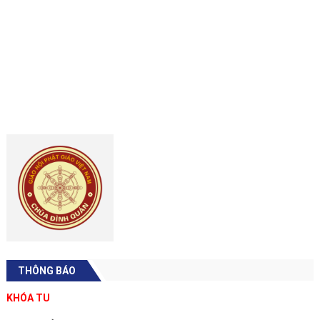
(65)
PHẬT PHÁP VÀ ĐỜI SỐNG
(4)
THAM VẤN
TU HỌC
KINH SÁCH
NGHI LỄ
PHẬT HỌC
THIỀN TÂP
ỨNG DỤNG PHẬT PHÁP
PHÁP THOẠI
NGHE PHÁP THOẠI
XEM PHÁP THOẠI
XEM NHIỀU