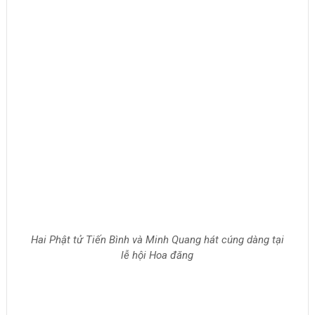
CHIA SẺ
Facebook
Twitter
Google+
In Bài Này
KHÓA TU
CHÙA ĐÌNH QUÁN: LỊCH SINH HOẠT TU HỌC CẢ NĂM
TÂN SỬU 2021
TIN TỨC
Chùm ảnh: Tết Xuân Tân Sửu ở chùa Đình Quán