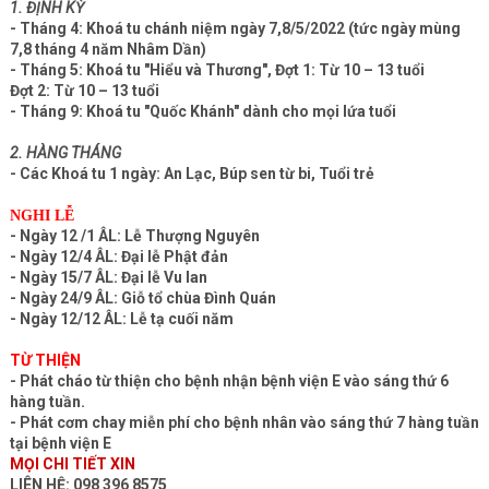
Nghi thức sám hối
THÔNG BÁO: TẠM DỪNG TIẾP NHẬN HỒ SƠ KHÓA TU
MÙA HÈ NĂM 2025
“Bí ẩn” về họ Thích của người... xuất gia
CHÙA ĐÌNH QUÁN: LỊCH SINH HOẠT TU HỌC CẢ NĂM
TÂN SỬU 2021
CHÙA ĐÌNH QUÁN THÔNG BÁO KHÓA TU MÙA HÈ HIỂU
THƯƠNG NĂM 2026
Giới thiệu cùa Đình Quán
CHÙA ĐÌNH QUÁN THÔNG BÁO KHÓA TU MÙA HÈ HIỂU
THƯƠNG NĂM 2025 LẦN 02