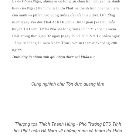
Là đệ tử của Ngài, những ai có lòng tin chân tịnh chuyên trì danh
hiệu của Ngài ( Nam mô A Di Đà Phật) sẽ thanh tịnh hoá thân tâm
của mình và phiền não vọng tưởng dần dần tiêu diệt. Để tưởng
niệm ngày Vía đức Phật A Di Đà, chùa Đình Quán (xã Phú Diễn,
huyện Từ Liêm, TP Hà Nội) đã long trọng tổ chức khóa tu niệm
Phật, trong thời gian 02 ngày (ngày 29 và 30/12/2012 nhằm ngày
17 và 18 tháng 11 năm Nhâm Thìn), với sự tham dự khoảng 200
người.
Dưới đây là chùm ảnh ghi nhận được tại khóa tu:
Cung nghinh chư Tôn đức quang lâm
Thượng tọa Thích Thanh Hùng - Phó Trưởng BTS Tỉnh
hội Phật giáo Hà Nam về chứng minh và tham dự khóa