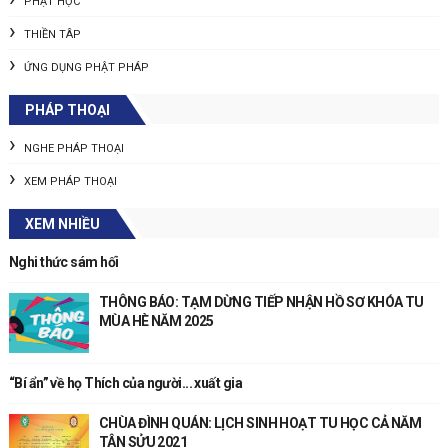
NGƯỜI THEO DÕI
TỔNG SỐ LƯỢT XEM TRANG
Copyright 2015 by Chùa Đình Quán
Địa chỉ : Phường Phúc Diễn, Quận Bắc Từ Liêm, Tp. Hà Nội
Copyright 2011
Chùa Đình Quán
| Sponsored by
Tăng thân Về nguồn
and
Công ty Phần Mềm AZEN