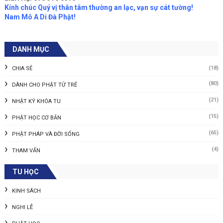
TUYỂN TẬP NHỮNG LÁ THƯ “NHẬT KÝ CỦA MẸ”
Tăng thân Về Nguồn
CHÙM ẢNH KHÓA TU MÙA HÈ ĐỢT 2 - CHIỀU NGÀY THỨ
2 (16/6/2018)
VN THIỀN MÔN
NHẠC THIỀN
THIỀN CA
THƠ THIỀN
THƯ PHÁP
TRUYỆN THIỀN