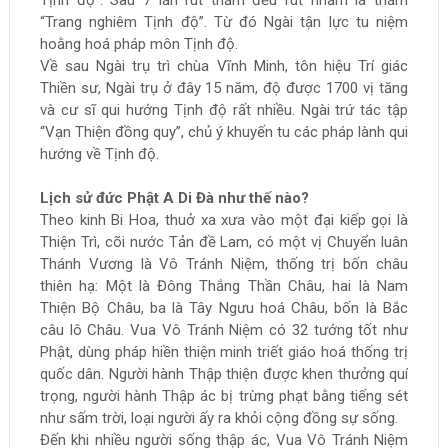
Tịnh độ”. Sau 7 lần rút thăm đều rút nhằm lá thăm
“Trang nghiêm Tịnh độ”. Từ đó Ngài tận lực tu niệm
hoằng hoá pháp môn Tịnh độ.
Về sau Ngài trụ trì chùa Vĩnh Minh, tôn hiệu Trí giác
Thiền sư, Ngài trụ ở đây 15 năm, độ được 1700 vị tăng
và cư sĩ qui hướng Tịnh độ rất nhiều. Ngài trứ tác tập
“Vạn Thiện đồng quy”, chủ ý khuyến tu các pháp lành qui
hướng về Tịnh độ.
Lịch sử đức Phật A Di Đà như thế nào?
Theo kinh Bi Hoa, thuở xa xưa vào một đại kiếp gọi là
Thiện Trì, cõi nước Tản đề Lam, có một vị Chuyển luân
Thánh Vương là Vô Tránh Niệm, thống trị bốn châu
thiên hạ: Một là Đông Thắng Thần Châu, hai là Nam
Thiện Bộ Châu, ba là Tây Ngưu hoá Châu, bốn là Bắc
câu lô Châu. Vua Vô Tránh Niệm có 32 tướng tốt như
Phật, dùng pháp hiền thiện minh triết giáo hoá thống trị
quốc dân. Người hành Thập thiện được khen thưởng quí
trọng, người hành Thập ác bị trừng phạt bằng tiếng sét
như sấm trời, loại người ấy ra khỏi cộng đồng sự sống.
Đến khi nhiều người sống thập ác, Vua Vô Tránh Niệm