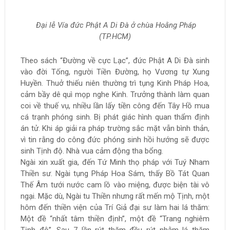
Đại lễ Vía đức Phật A Di Đà ở chùa Hoằng Pháp
(TP.HCM)
Theo sách “Đường về cực Lạc”, đức Phật A Di Đà sinh
vào đời Tống, người Tiền Đường, họ Vương tự Xung
Huyền. Thuở thiếu niên thường trì tụng Kinh Pháp Hoa,
cảm bầy dê quì mọp nghe Kinh. Trưởng thành làm quan
coi về thuế vụ, nhiều lần lấy tiền công đến Tây Hồ mua
cá trạnh phóng sinh. Bị phát giác hình quan thẩm định
án tử. Khi áp giải ra pháp trường sắc mặt vẫn bình thản,
vì tin rằng do công đức phóng sinh hồi hướng sẽ được
sinh Tịnh độ. Nhà vua cảm động tha bổng.
Ngài xin xuất gia, đến Tứ Minh thọ pháp với Tuý Nham
Thiền sư. Ngài tụng Pháp Hoa Sám, thấy Bồ Tát Quan
Thế Âm tưới nước cam lồ vào miệng, được biện tài vô
ngại. Mặc dù, Ngài tu Thiền nhưng rất mến mộ Tịnh, một
hôm đến thiền viện của Trí Giả đại sư làm hai lá thăm:
Một đề “nhất tâm thiền định”, một đề “Trang nghiêm