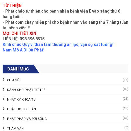
TỪ THIỆN
- Phát cháo từ thiện cho bệnh nhận bệnh viện E vào sáng thứ 6
hàng tuần.
- Phát cơm chay miễn phí cho bệnh nhân vào sáng thứ 7 hàng tuần
tại bệnh viện E
MỌI CHI TIẾT XIN
LIÊN HỆ: 098 396 8575
Kính chúc Quý vị thân tâm thường an lạc, vạn sự cát tường!
Nam Mô A Di Đà Phật!
DANH MỤC
(18)
CHIA SẺ
(80)
DÀNH CHO PHẬT TỬ TRẺ
(21)
NHẬT KÝ KHÓA TU
(15)
PHẬT HỌC CƠ BẢN
(65)
PHẬT PHÁP VÀ ĐỜI SỐNG
(4)
THAM VẤN