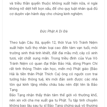
và triều thần quyến thuộc không xuất hiện nữa, vì ngài
không nỡ diệt hết bọn xấu, để cho quy luật nhân quả đủ
cơ duyên vận hành dạy cho chúng kinh nghiệm.
Đức Phật A Di Đà
Theo luận Câu Xá, quyển 12, thời Vua Vô Tránh Niệm
xuất hiện tuổi thọ nhân loại cao đến tám vạn tuổi, môi
trường sinh thái tinh khiết, đất đai mầu mỡ, cây cỏ xinh
tươi, vật chất sung mãn. Trong triều đình của Vua Vô
Tránh Niệm có quan đại thần Bảo Hải, dòng Phạm Chí
rất tinh thông Thiên văn học, mến mộ Phật giáo (Bảo
Hải là tiền thân Phật Thích Ca) ông có người con trai
tướng hảo thông tuệ, khi mới đản sinh được các nhà
tôn quí kính tặng nhiều châu báu nên đặt tên là Bảo
Tạng.
Bảo Tạng nhận thấy thân tâm thế giới vô thường khổ,
nên xin với cha mẹ xuất gia tu Phật. Tu tập tinh chuyên
không bao lâu sau tu sĩ Bảo Tạng chứng quả vô thượng