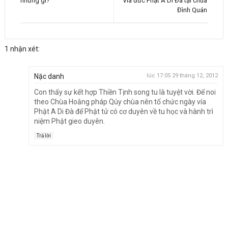
những gì?
Vía đức Phật A Di Đà tại chùa
Đình Quán
1 nhận xét:
Nặc danh
lúc 17:05 29 tháng 12, 2012
Con thấy sự kết hợp Thiền Tịnh song tu là tuyệt vời. Để noi
theo Chùa Hoằng pháp Qúy chùa nên tổ chức ngày vía
Phật A Di Đà để Phật tử có cơ duyên về tu học và hành trì
niệm Phật gieo duyên.
Trả lời