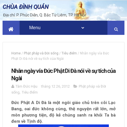
CHÙA ĐÌNH QUÁN
Địa chỉ: P. Phúc Diễn, Q. Bắc Từ Liêm, TP. Hà Nội
Home
/
Phật pháp và Đời sống
/
Tiêu điểm
/
Nhân ngày vía Đức
Phật Di Đà nói về sự tích của Ngài
Nhân ngày vía Đức Phật Di Đà nói về sự tích của
Ngài
Tâm Đức Hậu
tháng 12 26, 2012
Phật pháp và Đời
sống
,
Tiêu điểm
Đức Phật A Di Đà là một ngôi giáo chủ trên cõi Lạc
Bang, oai đức không cùng, thệ nguyện rất lớn, mở
môn phương tiện, độ kẻ chúng sanh ra khỏi Ta bà
đem về Tịnh độ.