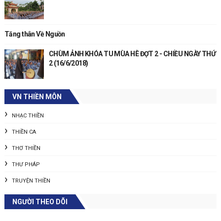
Tăng thân Về Nguồn
CHÙM ẢNH KHÓA TU MÙA HÈ ĐỢT 2 - CHIỀU NGÀY THỨ
2 (16/6/2018)
VN THIỀN MÔN
NHẠC THIỀN
THIỀN CA
THƠ THIỀN
THƯ PHÁP
TRUYỆN THIỀN
NGƯỜI THEO DÕI