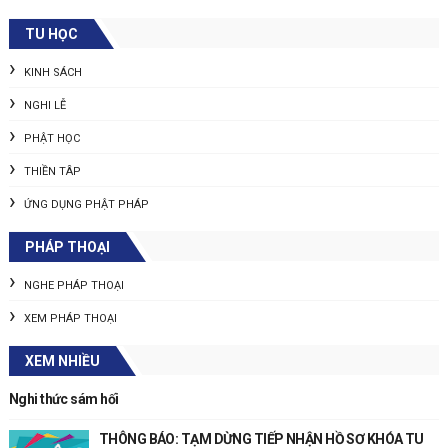
TU HỌC
KINH SÁCH
NGHI LỄ
PHẬT HỌC
THIỀN TÂP
ỨNG DỤNG PHẬT PHÁP
PHÁP THOẠI
NGHE PHÁP THOẠI
XEM PHÁP THOẠI
XEM NHIỀU
Nghi thức sám hối
THÔNG BÁO: TẠM DỪNG TIẾP NHẬN HỒ SƠ KHÓA TU