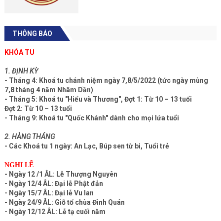
THÔNG BÁO
KHÓA TU
1. ĐỊNH KỲ
- Tháng 4: Khoá tu chánh niệm ngày 7,8/5/2022 (tức ngày mùng
7,8 tháng 4 năm Nhâm Dần)
- Tháng 5: Khoá tu "Hiểu và Thương", Đợt 1: Từ 10 – 13 tuổi
Đợt 2: Từ 10 – 13 tuổi
- Tháng 9: Khoá tu "Quốc Khánh" dành cho mọi lứa tuổi
2. HÀNG THÁNG
- Các Khoá tu 1 ngày: An Lạc, Búp sen từ bi, Tuổi trẻ
NGHI LỄ
- Ngày 12 /1 ÂL: Lễ Thượng Nguyên
- Ngày 12/4 ÂL: Đại lễ Phật đản
- Ngày 15/7 ÂL: Đại lễ Vu lan
- Ngày 24/9 ÂL: Giỗ tổ chùa Đình Quán
- Ngày 12/12 ÂL: Lễ tạ cuối năm