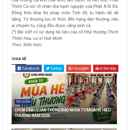
của những cái khổ của sinh, lão, bệnh, tử nên Đức Phật
Thích Ca nói rõ nhân địa hạnh nguyện của Phật A Di Ðà.
Đồng thời, khai thị pháp môn Tịnh độ tu hành rất dễ
dàng. Từ thượng lưu trí thức đến hạng dân thường, nếu
ai chuyên tu, cũng đều được vãng sinh cả.
(*) Bài viết có sử dụng tài liệu của cố Hòa thượng Thích
Thiện Hoa, cư sĩ Huệ Minh.
Theo: Kiến thức
CHIA SẺ
Facebook
Twitter
Google+
In Bài Này
TIÊU ĐIỂM
CHÙA ĐÌNH QUÁN THÔNG BÁO KHÓA TU MÙA HÈ HIỂU
THƯƠNG NĂM 2026