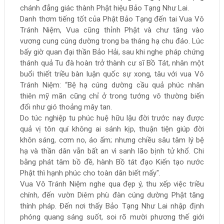
chánh đẳng giác thành Phật hiệu Bảo Tạng Như Lai.
Danh thơm tiếng tốt của Phật Bảo Tạng đến tai Vua Vô
Tránh Niệm, Vua cũng thỉnh Phật và chư tăng vào
vương cung cúng dường trong ba tháng hạ chu đáo. Lúc
bấy giờ quan đại thần Bảo Hải, sau khi nghe pháp chứng
thánh quả Tu đà hoàn trở thành cư sĩ Bồ Tát, nhân một
buổi thiết triều bàn luận quốc sự xong, tâu với vua Vô
Tránh Niệm: “Bệ hạ cúng dường cầu quả phúc nhân
thiên mỹ mãn cũng chỉ ở trong tướng vô thường biến
đổi như gió thoảng mây tan.
Do túc nghiệp tu phúc huệ hữu lậu đời trước nay được
quả vị tôn quí không ai sánh kịp, thuận tiện giúp đời
khôn sáng, cơm no, áo ấm; nhưng chiều sâu tâm lý bệ
hạ và thần dân vẫn bất an vì sanh lão bịnh tử khổ. Chi
bằng phát tâm bồ đề, hành Bồ tát đạo Kiến tạo nước
Phật thì hạnh phúc cho toàn dân biết mấy".
Vua Vô Tránh Niệm nghe qua đẹp ý, thu xếp việc triều
chính, đến vườn Diêm phù đàn cúng dường Phật tăng
thính pháp. Đến nơi thấy Bảo Tạng Như Lai nhập định
phóng quang sáng suốt, soi rõ mười phương thế giới