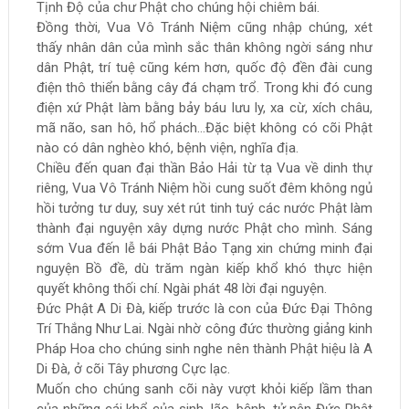
Tịnh Độ của chư Phật cho chúng hội chiêm bái.
Đồng thời, Vua Vô Tránh Niệm cũng nhập chúng, xét
thấy nhân dân của mình sắc thân không ngời sáng như
dân Phật, trí tuệ cũng kém hơn, quốc độ đền đài cung
điện thô thiển bằng cây đá chạm trổ. Trong khi đó cung
điện xứ Phật làm bằng bảy báu lưu ly, xa cừ, xích châu,
mã não, san hô, hổ phách…Đặc biệt không có cõi Phật
nào có dân nghèo khó, bệnh viện, nghĩa địa.
Chiều đến quan đại thần Bảo Hải từ tạ Vua về dinh thự
riêng, Vua Vô Tránh Niệm hồi cung suốt đêm không ngủ
hồi tưởng tư duy, suy xét rút tinh tuý các nước Phật làm
thành đại nguyện xây dựng nước Phật cho mình. Sáng
sớm Vua đến lễ bái Phật Bảo Tạng xin chứng minh đại
nguyện Bồ đề, dù trăm ngàn kiếp khổ khó thực hiện
quyết không thối chí. Ngài phát 48 lời đại nguyện.
Ðức Phật A Di Ðà, kiếp trước là con của Đức Ðại Thông
Trí Thắng Như Lai. Ngài nhờ công đức thường giảng kinh
Pháp Hoa cho chúng sinh nghe nên thành Phật hiệu là A
Di Ðà, ở cõi Tây phương Cực lạc.
Muốn cho chúng sanh cõi này vượt khỏi kiếp lầm than