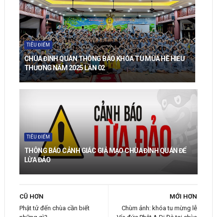
TIÊU ĐIỂM
CHÙA ĐÌNH QUÁN THÔNG BÁO KHÓA TU MÙA HÈ HIỂU
THƯƠNG NĂM 2025 LẦN 02
TIÊU ĐIỂM
THÔNG BÁO CẢNH GIÁC GIẢ MẠO CHÙA ĐÌNH QUÁN ĐỂ
LỪA ĐẢO
CŨ HƠN
MỚI HƠN
Phật tử đến chùa cần biết
Chùm ảnh: khóa tu mừng lễ