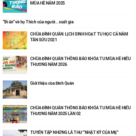
MÙA HÈ NĂM 2025
“Bí ẩn” về họ Thích của người... xuất gia
CHÙA ĐÌNH QUÁN: LỊCH SINH HOẠT TU HỌC CẢ NĂM
TÂN SỬU 2021
CHÙA ĐÌNH QUÁN THÔNG BÁO KHÓA TU MÙA HÈ HIỂU
THƯƠNG NĂM 2026
Giới thiệu cùa Đình Quán
CHÙA ĐÌNH QUÁN THÔNG BÁO KHÓA TU MÙA HÈ HIỂU
THƯƠNG NĂM 2025 LẦN 02
TUYỂN TẬP NHỮNG LÁ THƯ “NHẬT KÝ CỦA MẸ”