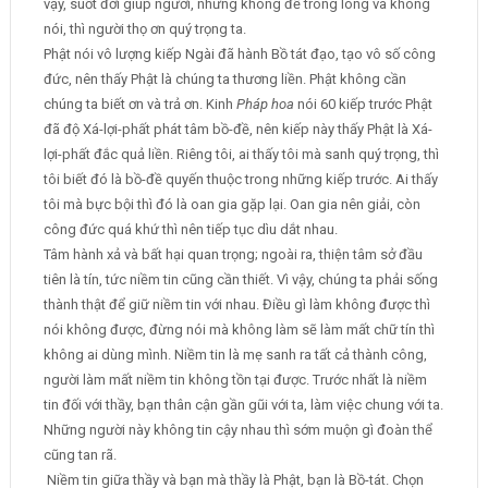
vậy, suốt đời giúp người, nhưng không để trong lòng và không
nói, thì người thọ ơn quý trọng ta.
Phật nói vô lượng kiếp Ngài đã hành Bồ tát đạo, tạo vô số công
đức, nên thấy Phật là chúng ta thương liền. Phật không cần
chúng ta biết ơn và trả ơn. Kinh
Pháp hoa
nói 60 kiếp trước Phật
đã độ Xá-lợi-phất phát tâm bồ-đề, nên kiếp này thấy Phật là Xá-
lợi-phất đắc quả liền. Riêng tôi, ai thấy tôi mà sanh quý trọng, thì
tôi biết đó là bồ-đề quyến thuộc trong những kiếp trước. Ai thấy
tôi mà bực bội thì đó là oan gia gặp lại. Oan gia nên giải, còn
công đức quá khứ thì nên tiếp tục dìu dắt nhau.
Tâm hành xả và bất hại quan trọng; ngoài ra, thiện tâm sở đầu
tiên là tín, tức niềm tin cũng cần thiết. Vì vậy, chúng ta phải sống
thành thật để giữ niềm tin với nhau. Điều gì làm không được thì
nói không được, đừng nói mà không làm sẽ làm mất chữ tín thì
không ai dùng mình. Niềm tin là mẹ sanh ra tất cả thành công,
người làm mất niềm tin không tồn tại được. Trước nhất là niềm
tin đối với thầy, bạn thân cận gần gũi với ta, làm việc chung với ta.
Những người này không tin cậy nhau thì sớm muộn gì đoàn thể
cũng tan rã.
Niềm tin giữa thầy và bạn mà thầy là Phật, bạn là Bồ-tát. Chọn