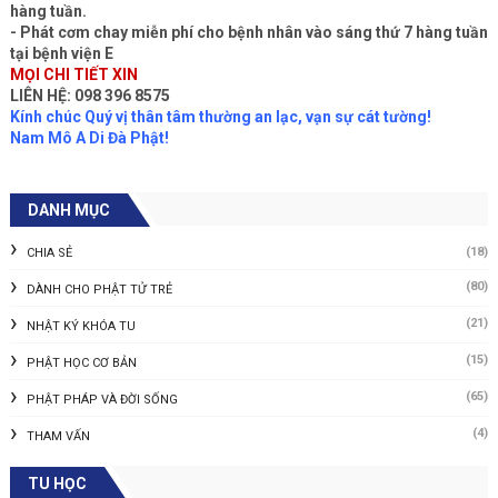
hàng tuần.
- Phát cơm chay miễn phí cho bệnh nhân vào sáng thứ 7 hàng tuần
tại bệnh viện E
MỌI CHI TIẾT XIN
LIÊN HỆ: 098 396 8575
Kính chúc Quý vị thân tâm thường an lạc, vạn sự cát tường!
Nam Mô A Di Đà Phật!
DANH MỤC
(18)
CHIA SẺ
(80)
DÀNH CHO PHẬT TỬ TRẺ
(21)
NHẬT KÝ KHÓA TU
(15)
PHẬT HỌC CƠ BẢN
(65)
PHẬT PHÁP VÀ ĐỜI SỐNG
(4)
THAM VẤN
TU HỌC