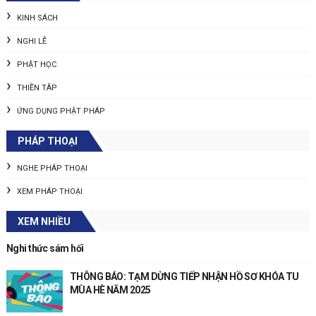
KINH SÁCH
NGHI LỄ
PHẬT HỌC
THIỀN TÂP
ỨNG DỤNG PHẬT PHÁP
PHÁP THOẠI
NGHE PHÁP THOẠI
XEM PHÁP THOẠI
XEM NHIỀU
Nghi thức sám hối
THÔNG BÁO: TẠM DỪNG TIẾP NHẬN HỒ SƠ KHÓA TU
MÙA HÈ NĂM 2025