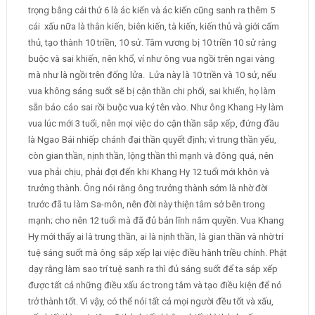
trọng bằng cái thứ 6 là ác kiến và ác kiến cũng sanh ra thêm 5
cái xấu nữa là thân kiến, biên kiến, tà kiến, kiến thủ và giới cấm
thủ, tạo thành 10 triền, 10 sử. Tâm vương bị 10 triền 10 sử ràng
buộc và sai khiến, nên khổ, ví như ông vua ngồi trên ngai vàng
mà như là ngồi trên đống lửa. Lửa này là 10 triền và 10 sử, nếu
vua không sáng suốt sẽ bị cận thần chi phối, sai khiến, họ làm
sẵn báo cáo sai rồi buộc vua ký tên vào. Như ông Khang Hy làm
vua lúc mới 3 tuổi, nên mọi việc do cận thần sắp xếp, đứng đầu
là Ngao Bái nhiếp chánh đại thần quyết định; vì trung thần yếu,
còn gian thần, nịnh thần, lộng thần thì mạnh và đông quá, nên
vua phải chịu, phải đợi đến khi Khang Hy 12 tuổi mới khôn và
trưởng thành. Ông nói rằng ông trưởng thành sớm là nhờ đời
trước đã tu làm Sa-môn, nên đời này thiện tâm sở bên trong
mạnh; cho nên 12 tuổi mà đã đủ bản lĩnh nắm quyền. Vua Khang
Hy mới thấy ai là trung thần, ai là nịnh thần, là gian thần và nhờ trí
tuệ sáng suốt mà ông sắp xếp lại việc điều hành triều chính. Phật
dạy rằng làm sao trí tuệ sanh ra thì đủ sáng suốt để ta sắp xếp
được tất cả những điều xấu ác trong tâm và tạo điều kiện để nó
trở thành tốt. Vì vậy, có thể nói tất cả mọi người đều tốt và xấu,