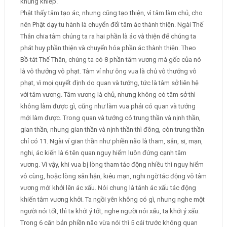
khủng khiếp.
Phật thấy tâm tạo ác, nhưng cũng tạo thiện, vì tâm làm chủ, cho
nên Phật dạy tu hành là chuyển đổi tâm ác thành thiện. Ngài Thế
Thân chia tâm chúng ta ra hai phần là ác và thiện để chúng ta
phát huy phần thiện và chuyển hóa phần ác thành thiện. Theo
Bồ-tát Thế Thân, chúng ta có 8 phần tâm vương mà gốc của nó
là vô thưởng vô phạt. Tâm ví như ông vua là chủ vô thưởng vô
phạt, vì mọi quyết định do quan và tướng, tức là tâm sở liên hệ
với tâm vương. Tâm vương là chủ, nhưng không có tâm sở thì
không làm được gì, cũng như làm vua phải có quan và tướng
mới làm được. Trong quan và tướng có trung thần và nịnh thần,
gian thần, nhưng gian thần và nịnh thần thì đông, còn trung thần
chỉ có 11. Ngài ví gian thần như phiền não là tham, sân, si, mạn,
nghi, ác kiến là 6 tên quan nguy hiểm luôn đứng cạnh tâm
vương. Vì vậy, khi vua bị lòng tham tác động nhiều thì nguy hiểm
vô cùng, hoặc lòng sân hận, kiêu mạn, nghi ngờ tác động vô tâm
vương mới khởi lên ác xấu. Nói chung là tánh ác xấu tác động
khiến tâm vương khởi. Ta ngồi yên không có gì, nhưng nghe một
người nói tốt, thì ta khởi ý tốt, nghe người nói xấu, ta khởi ý xấu.
Trong 6 căn bản phiền não vừa nói thì 5 cái trước không quan