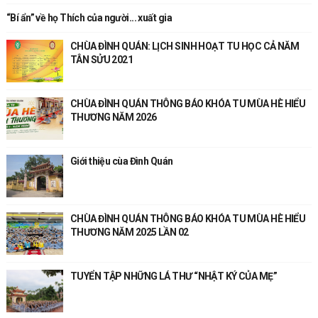
“Bí ẩn” về họ Thích của người... xuất gia
CHÙA ĐÌNH QUÁN: LỊCH SINH HOẠT TU HỌC CẢ NĂM
TÂN SỬU 2021
CHÙA ĐÌNH QUÁN THÔNG BÁO KHÓA TU MÙA HÈ HIỂU
THƯƠNG NĂM 2026
Giới thiệu cùa Đình Quán
CHÙA ĐÌNH QUÁN THÔNG BÁO KHÓA TU MÙA HÈ HIỂU
THƯƠNG NĂM 2025 LẦN 02
TUYỂN TẬP NHỮNG LÁ THƯ “NHẬT KÝ CỦA MẸ”