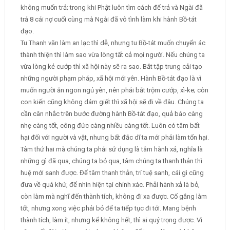
không muốn trả; trong khi Phật luôn tìm cách để trả và Ngài đã
trả 8 cái nợ cuối cùng mà Ngài đã vô tình làm khi hành Bồ-tát
đạo.
Tu Thanh văn làm an lạc thì dễ, nhưng tu Bồ-tát muốn chuyển ác
thành thiện thì làm sao vừa lòng tất cả mọi người. Nếu chúng ta
vừa lòng kẻ cướp thì xã hội này sẽ ra sao. Bắt tập trung cải tạo
những người phạm pháp, xã hội mới yên. Hành Bồ-tát đạo là vì
muốn người ăn ngon ngủ yên, nên phải bắt trộm cướp, xì-ke; còn
con kiến cũng không dám giết thì xã hội sẽ đi về đâu. Chúng ta
cần cân nhắc trên bước đường hành Bồ-tát đạo, quả báo càng
nhẹ càng tốt, công đức càng nhiều càng tốt. Luôn có tâm bất
hại đối với người và vật, nhưng bất đắc dĩ ta mới phải làm tổn hại.
Tâm thứ hai mà chúng ta phải sử dụng là tâm hành xả, nghĩa là
những gì đã qua, chúng ta bỏ qua, tâm chúng ta thanh thản thì
huệ mới sanh được. Để tâm thanh thản, trí tuệ sanh, cái gì cũng
đưa về quá khứ, để nhìn hiện tại chính xác. Phải hành xả là bỏ,
còn làm mà nghĩ đến thành tích, không đi xa được. Cố gắng làm
tốt, nhưng xong việc phải bỏ để ta tiếp tục đi tới. Mang bệnh
thành tích, làm ít, nhưng kể không hết, thì ai quý trọng được. Vì