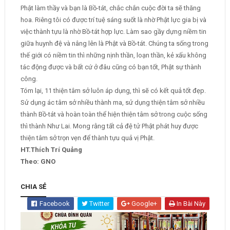
Phật làm thầy và bạn là Bồ-tát, chắc chắn cuộc đời ta sẽ thăng
hoa. Riêng tôi có được trí tuệ sáng suốt là nhờ Phật lực gia bị và
việc thành tựu là nhờ Bồ-tát hợp lực. Làm sao gầy dựng niềm tin
giữa huynh đệ và nâng lên là Phật và Bồ-tát. Chúng ta sống trong
thế giới có niềm tin thì những nịnh thần, loạn thần, kẻ xấu không
tác động được và bất cứ ở đâu cũng có bạn tốt, Phật sự thành
công.
Tóm lại, 11 thiện tâm sở luôn áp dụng, thì sẽ có kết quả tốt đẹp.
Sử dụng ác tâm sở nhiều thành ma, sử dụng thiện tâm sở nhiều
thành Bồ-tát và hoàn toàn thể hiện thiện tâm sở trong cuộc sống
thì thành Như Lai. Mong rằng tất cả đệ tử Phật phát huy được
thiện tâm sở trọn vẹn để thành tựu quả vị Phật.
HT.Thích Trí Quảng
T
heo: GNO
CHIA SẺ
Facebook
Twitter
Google+
In Bài Này