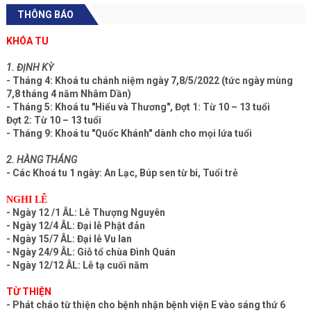
THÔNG BÁO
KHÓA TU
1. ĐỊNH KỲ
- Tháng 4: Khoá tu chánh niệm ngày 7,8/5/2022 (tức ngày mùng
7,8 tháng 4 năm Nhâm Dần)
- Tháng 5: Khoá tu "Hiểu và Thương", Đợt 1: Từ 10 – 13 tuổi
Đợt 2: Từ 10 – 13 tuổi
- Tháng 9: Khoá tu "Quốc Khánh" dành cho mọi lứa tuổi
2. HÀNG THÁNG
- Các Khoá tu 1 ngày: An Lạc, Búp sen từ bi, Tuổi trẻ
NGHI LỄ
- Ngày 12 /1 ÂL: Lễ Thượng Nguyên
- Ngày 12/4 ÂL: Đại lễ Phật đản
- Ngày 15/7 ÂL: Đại lễ Vu lan
- Ngày 24/9 ÂL: Giỗ tổ chùa Đình Quán
- Ngày 12/12 ÂL: Lễ tạ cuối năm
TỪ THIỆN
- Phát cháo từ thiện cho bệnh nhận bệnh viện E vào sáng thứ 6