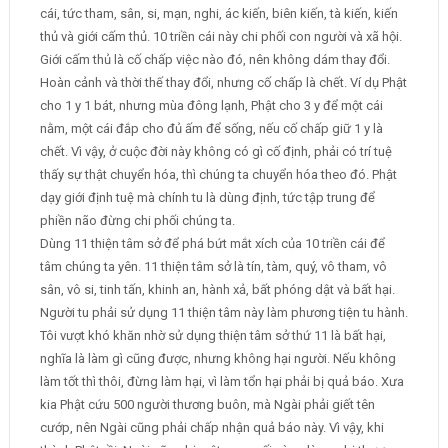
cái, tức tham, sân, si, mạn, nghi, ác kiến, biên kiến, tà kiến, kiến
thủ và giới cấm thủ. 10 triền cái này chi phối con người và xã hội.
Giới cấm thủ là cố chấp việc nào đó, nên không dám thay đổi.
Hoàn cảnh và thời thế thay đổi, nhưng cố chấp là chết. Ví dụ Phật
cho 1 y 1 bát, nhưng mùa đông lạnh, Phật cho 3 y để một cái
nằm, một cái đắp cho đủ ấm để sống, nếu cố chấp giữ 1 y là
chết. Vì vậy, ở cuộc đời này không có gì cố định, phải có trí tuệ
thấy sự thật chuyển hóa, thì chúng ta chuyển hóa theo đó. Phật
dạy giới định tuệ mà chính tu là dùng định, tức tập trung để
phiền não đừng chi phối chúng ta.
Dùng 11 thiện tâm sở để phá bứt mắt xích của 10 triền cái để
tâm chúng ta yên. 11 thiện tâm sở là tín, tàm, quý, vô tham, vô
sân, vô si, tinh tấn, khinh an, hành xả, bất phóng dật và bất hại.
Người tu phải sử dụng 11 thiện tâm này làm phương tiện tu hành.
Tôi vượt khó khăn nhờ sử dụng thiện tâm sở thứ 11 là bất hại,
nghĩa là làm gì cũng được, nhưng không hại người. Nếu không
làm tốt thì thôi, đừng làm hại, vì làm tổn hại phải bị quả báo. Xưa
kia Phật cứu 500 người thương buôn, mà Ngài phải giết tên
cướp, nên Ngài cũng phải chấp nhận quả báo này. Vì vậy, khi