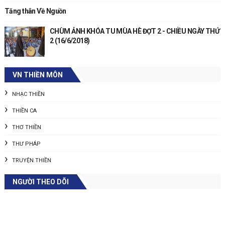
Tăng thân Về Nguồn
CHÙM ẢNH KHÓA TU MÙA HÈ ĐỢT 2 - CHIỀU NGÀY THỨ
2 (16/6/2018)
VN THIỀN MÔN
NHẠC THIỀN
THIỀN CA
THƠ THIỀN
THƯ PHÁP
TRUYỆN THIỀN
NGƯỜI THEO DÕI