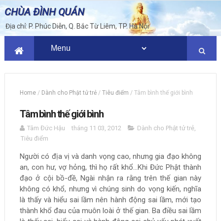
CHÙA ĐÌNH QUÁN
Địa chỉ: P. Phúc Diễn, Q. Bắc Từ Liêm, TP. Hà Nội
Home
/
Dành cho Phật tử trẻ
/
Tiêu điểm
/
Tâm bình thế giới bình
Tâm bình thế giới bình
Tâm Đức Hậu
tháng 11 03, 2012
Dành cho Phật tử trẻ
,
Tiêu điểm
Người có địa vị và danh vọng cao, nhưng gia đạo không
an, con hư, vợ hỏng, thì họ rất khổ...
Khi Đức Phật thành
đạo ở cội bồ-đề, Ngài nhận ra rằng trên thế gian này
không có khổ, nhưng vì chúng sinh do vọng kiến, nghĩa
là thấy và hiểu sai lầm nên hành động sai lầm, mới tạo
thành khổ đau của muôn loài ở thế gian. Ba điều sai lầm