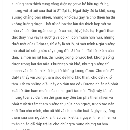
ai cũng ham thích cung vàng điện ngọc và kẻ hầu người hạ,
nhưng với trí tuệ của thái tử Sĩ-đạt-ta, Ngài thấy đó là khổ, sung
sướng chẳng bao nhiêu, nhưng khổ đau gây ra cho thiên hạ thì
không lường được. Thái tử có ba tòa lâu đài thích hợp với ba
mùa và có trăm ngàn cung nữ ca hát, thị vệ hầu hạ. Người tham
dục thấy như vậy là sướng và có khi còn muốn hơn nữa, nhưng
dưới mắt của Sĩ-đạt-ta, thì đây là tội lỗi, vì một mình Ngài hưởng
mà phải bỏ công sức xây dựng đến 3 tòa lâu đài, tốn kém của
dân, là món nợ rất lớn, thì hưởng xong, phước hết, không sống
được trong lâu đài nữa. Phước tạo rất khó, nhưng hưởng thì
nhanh và dễ hết thì khổ, họa tới không lường được. Cho nên Sĩ-
đạt-ta thấy vui trong tham dục để khổ, khổ thân, cho đến khổ
tâm. Tất cả những điều này do đâu mà có? Đương nhiên nó phát
xuất từ tâm ham muốn của con người tạo nên. Thật vậy, tất cả
những tòa lâu đài trên thế gian này đều tàn phá thiên nhiên và
phát xuất từ tâm tham hưởng thụ của con người, từ đó tạo nên
khổ đau cho mình, cho xã hội và cho muôn loài. Ngày nay, lòng
tham của con người khai thác cạn kiệt tài nguyên thiên nhiên và
thiên nhiên đã đáp trả lại cho chúng ta bằng những tai họa