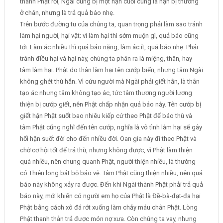
thành Phật rồi, Ngài cũng bị một nạn cuối cùng là nạn bị thương
ở chân, nhưng là trả quả báo nhẹ.
Trên bước đường tu của chúng ta, quan trọng phải làm sao tránh
làm hại người, hại vật; vì làm hại thì sớm muộn gì, quả báo cũng
tới. Làm ác nhiều thì quả báo nặng, làm ác ít, quả báo nhẹ. Phải
tránh điều hại và hại này, chúng ta phân ra là miệng, thân, hay
tâm làm hại. Phật do thân làm hại tên cướp biển, nhưng tâm Ngài
không ghét thù hắn. Vì cứu người mà Ngài phải giết hắn, là thân
tạo ác nhưng tâm không tạo ác, tức tâm thương người lương
thiện bị cướp giết, nên Phật chấp nhận quả báo này. Tên cướp bị
giết hận Phật suốt bao nhiêu kiếp cứ theo Phật để báo thù và
tâm Phật cũng nghĩ đến tên cướp, nghĩa là vô tình làm hại sẽ gây
hối hận suốt đời cho đến nhiều đời. Oan gia này đi theo Phật và
chờ cơ hội tốt để trả thù, nhưng không được, vì Phật làm thiện
quá nhiều, nên chung quanh Phật, người thiện nhiều, là thường
có Thiên long bát bộ bảo vệ. Tâm Phật cũng thiện nhiều, nên quả
báo này không xảy ra được. Đến khi Ngài thành Phật phải trả quả
báo này, mới khiến có người em họ của Phật là Đề-bà-đạt-đa hại
Phật bằng cách xô đá rớt xuống làm chảy máu chân Phật. Lòng
Phật thanh thản trả được món nợ xưa. Còn chúng ta vay, nhưng