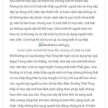
nếu biết thì mọi việc sẽ thành tốt, không biết thì thành xấu.
Khang Hy nhờ có trí tuệ nên thấy người tốt, người xấu và ông sắp
xếp lại đúng chỗ, biến xấu thành tốt, vì hoàn cảnh xấu không có
thì không làm xấu được. Hoàn cảnh xấu là vua 3 tuổi chưa biết
gì, nên họ làm loạn; nhưng vua 12 tuổi biết rõ mọi việc, mới bắt
xử những người xấu thì hết loạn. Chưa biết thì người nịnh nói
theo ta, ta thương họ và cất nhắc họ là ta sử dụng người nịnh,
nên chết. Có trí tuệ thì dù họ nói gì, ta cũng biết rõ sự thật.
Hoàn cảnh và thời thế thay đổi, nhưng cố chấp là chết
Đời Đường có vua Đường Thái Tông lên ngôi và sử dụng học giả
Ngụy Trưng dám nói thẳng, nói thật, nhờ vậy vua mới biết được
việc nên làm, mới có ngài Huyền Trang phát triển Phật giáo. Vua
Đường có trí tuệ, nhận thấy người nịnh nói hay, nhưng không thật
và vua thấy lộng thần tự bịa chuyện nói là ý chỉ vua để ban chức
cho người này người nọ làm xã hội đảo điên. Đường Thái Tông
thấy rõ như vậy mới ban lệnh phải sống theo pháp luật, không
theo lịnh của vua nữa. Ông vua này rất bình tĩnh và sáng suốt.
Tâm vương cũng thế, khi tâm chúng ta bình tĩnh, sáng suốt, sẽ
nhận thấy những thứ xung quanh tác động chúng ta là 10 triền