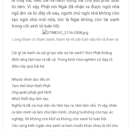
là thấy sai, hiểu sai và hành động sai chủ yếu phát xuất
từ tâm. Vì vậy, Phật nói Ngài đã nhận ra được ngôi nhà
ngũ ấm và từ đây về sau, người chủ ngôi nhà không còn
tạo ngôi nhà mới nữa, tức là Ngài không còn tái sanh
trong cõi sinh tử luân hồi.
Lòng tham có tham danh, tham lợi và căn bản sâu kín là tham ái
Cái gì tái sanh và cái gì tạo nên sự tái sanh? Đức Phật khẳng
định rằng tâm tạo ra tất cả. Trong kinh
Hoa nghiêm
có dạy rõ
điều này qua bài kệ:
Nhược nhơn dục liễu tri
Tam thế nhứt thiết Phật
Ưng quán pháp giới tánh
Nhứt thiết duy tâm tạo.
Nghĩa là tất cả mọi việc do tâm tạo ra, tâm làm chủ. Vì vậy, nhận
ra tâm mình và làm chủ tâm mình, chúng ta không còn tạo ác
nghiệp, thì không còn khổ và không còn sanh tử luân hồi.
Các vọng kiến ngăn che sanh ra ham muốn khác nhau là chỉ cho