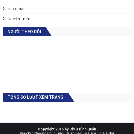
THƯ PHÁP
TRUYỆN THIỀN
NGƯỜI THEO DÕI
TỔNG SỐ LƯỢT XEM TRANG
Copyright 2015 by Chùa Đình Quán
Địa chỉ : Phường Phúc Diễn, Quận Bắc Từ Liêm, Tp. Hà Nội