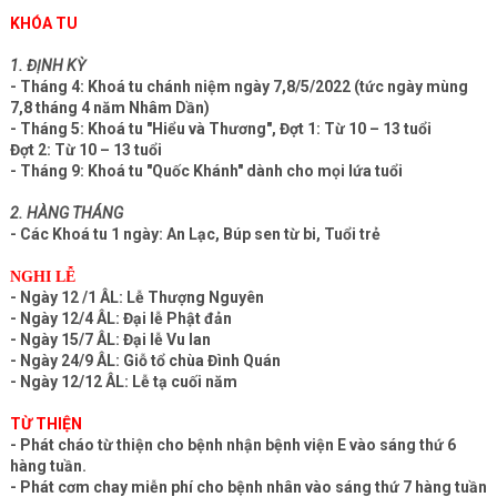
KHÓA TU
1. ĐỊNH KỲ
- Tháng 4: Khoá tu chánh niệm ngày 7,8/5/2022 (tức ngày mùng
7,8 tháng 4 năm Nhâm Dần)
- Tháng 5: Khoá tu "Hiểu và Thương", Đợt 1: Từ 10 – 13 tuổi
Đợt 2: Từ 10 – 13 tuổi
- Tháng 9: Khoá tu "Quốc Khánh" dành cho mọi lứa tuổi
2. HÀNG THÁNG
- Các Khoá tu 1 ngày: An Lạc, Búp sen từ bi, Tuổi trẻ
NGHI LỄ
- Ngày 12 /1 ÂL: Lễ Thượng Nguyên
- Ngày 12/4 ÂL: Đại lễ Phật đản
- Ngày 15/7 ÂL: Đại lễ Vu lan
- Ngày 24/9 ÂL: Giỗ tổ chùa Đình Quán
- Ngày 12/12 ÂL: Lễ tạ cuối năm
TỪ THIỆN
- Phát cháo từ thiện cho bệnh nhận bệnh viện E vào sáng thứ 6
hàng tuần.
- Phát cơm chay miễn phí cho bệnh nhân vào sáng thứ 7 hàng tuần