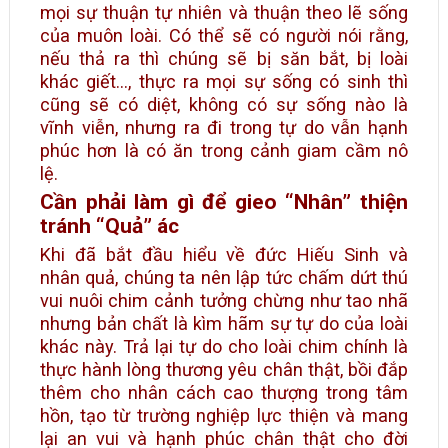
mọi sự thuận tự nhiên và thuận theo lẽ sống
của muôn loài. Có thể sẽ có người nói rằng,
nếu thả ra thì chúng sẽ bị săn bắt, bị loài
khác giết…, thực ra mọi sự sống có sinh thì
cũng sẽ có diệt, không có sự sống nào là
vĩnh viễn, nhưng ra đi trong tự do vẫn hạnh
phúc hơn là có ăn trong cảnh giam cầm nô
lệ.
Cần phải làm gì để gieo “Nhân” thiện
tránh “Quả” ác
Khi đã bắt đầu hiểu về đức Hiếu Sinh và
nhân quả, chúng ta nên lập tức chấm dứt thú
vui nuôi chim cảnh tưởng chừng như tao nhã
nhưng bản chất là kìm hãm sự tự do của loài
khác này. Trả lại tự do cho loài chim chính là
thực hành lòng thương yêu chân thật, bồi đắp
thêm cho nhân cách cao thượng trong tâm
hồn, tạo từ trường nghiệp lực thiện và mang
lại an vui và hạnh phúc chân thật cho đời