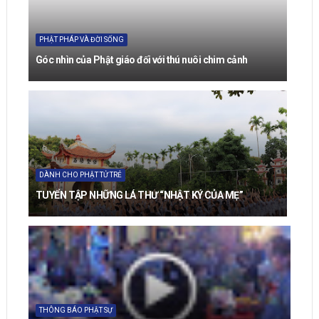
PHẬT PHÁP VÀ ĐỜI SỐNG
Góc nhìn của Phật giáo đối với thú nuôi chim cảnh
DÀNH CHO PHẬT TỬ TRẺ
TUYỂN TẬP NHỮNG LÁ THƯ “NHẬT KÝ CỦA MẸ”
THÔNG BÁO PHẬT SỰ