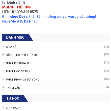
tại bệnh viện E
MỌI CHI TIẾT XIN
LIÊN HỆ: 098 396 8575
Kính chúc Quý vị thân tâm thường an lạc, vạn sự cát tường!
Nam Mô A Di Đà Phật!
DANH MỤC
(18)
CHIA SẺ
(80)
DÀNH CHO PHẬT TỬ TRẺ
(21)
NHẬT KÝ KHÓA TU
(15)
PHẬT HỌC CƠ BẢN
(65)
PHẬT PHÁP VÀ ĐỜI SỐNG
(4)
THAM VẤN
TU HỌC
KINH SÁCH