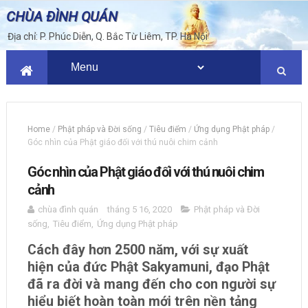
CHÙA ĐÌNH QUÁN
Địa chỉ: P. Phúc Diễn, Q. Bắc Từ Liêm, TP. Hà Nội
Home
/
Phật pháp và Đời sống
/
Tiêu điểm
/
Ứng dụng Phật pháp
/
Góc nhìn của Phật giáo đối với thú nuôi chim cảnh
Góc nhìn của Phật giáo đối với thú nuôi chim
cảnh
chùa đình quán
tháng 5 16, 2020
Phật pháp và Đời
sống
,
Tiêu điểm
,
Ứng dụng Phật pháp
Cách đây hơn 2500 năm, với sự xuất
hiện của đức Phật Sakyamuni, đạo Phật
đã ra đời và mang đến cho con người sự
hiểu biết hoàn toàn mới trên nền tảng