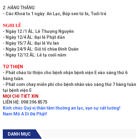
2. HÀNG THÁNG
- Các Khoá tu 1 ngày: An Lạc, Búp sen từ bi, Tuổi trẻ
NGHI LỄ
- Ngày 12 /1 ÂL: Lễ Thượng Nguyên
- Ngày 12/4 ÂL: Đại lễ Phật đản
- Ngày 15/7 ÂL: Đại lễ Vu lan
- Ngày 24/9 ÂL: Giỗ tổ chùa Đình Quán
- Ngày 12/12 ÂL: Lễ tạ cuối năm
TỪ THIỆN
- Phát cháo từ thiện cho bệnh nhận bệnh viện E vào sáng thứ 6
hàng tuần.
- Phát cơm chay miễn phí cho bệnh nhân vào sáng thứ 7 hàng tuần
tại bệnh viện E
MỌI CHI TIẾT XIN
LIÊN HỆ: 098 396 8575
Kính chúc Quý vị thân tâm thường an lạc, vạn sự cát tường!
Nam Mô A Di Đà Phật!
DANH MỤC