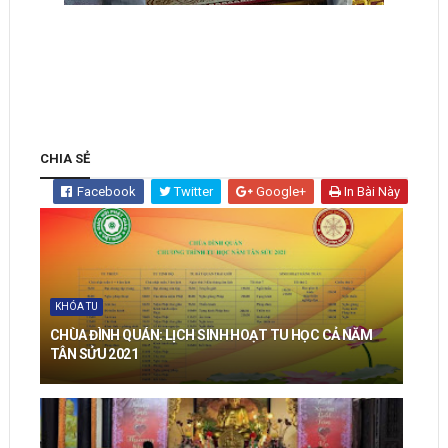
CHIA SẺ
Facebook
Twitter
Google+
In Bài Này
KHÓA TU
CHÙA ĐÌNH QUÁN: LỊCH SINH HOẠT TU HỌC CẢ NĂM
TÂN SỬU 2021