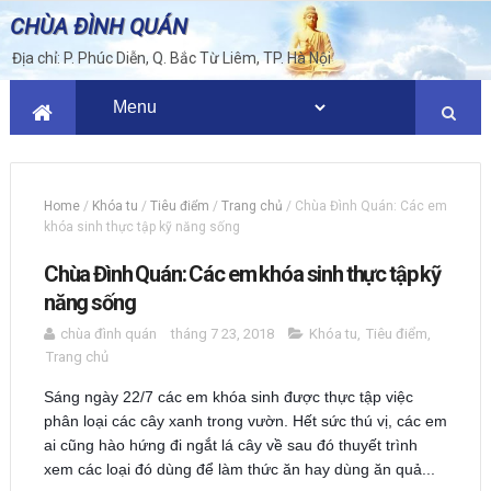
CHÙA ĐÌNH QUÁN
Địa chỉ: P. Phúc Diễn, Q. Bắc Từ Liêm, TP. Hà Nội
Home
/
Khóa tu
/
Tiêu điểm
/
Trang chủ
/
Chùa Đình Quán: Các em
khóa sinh thực tập kỹ năng sống
Chùa Đình Quán: Các em khóa sinh thực tập kỹ
năng sống
chùa đình quán
tháng 7 23, 2018
Khóa tu
,
Tiêu điểm
,
Trang chủ
Sáng ngày 22/7 các em khóa sinh được thực tập việc
phân loại các cây xanh trong vườn. Hết sức thú vị, các em
ai cũng hào hứng đi ngắt lá cây về sau đó thuyết trình
xem các loại đó dùng để làm thức ăn hay dùng ăn quả...