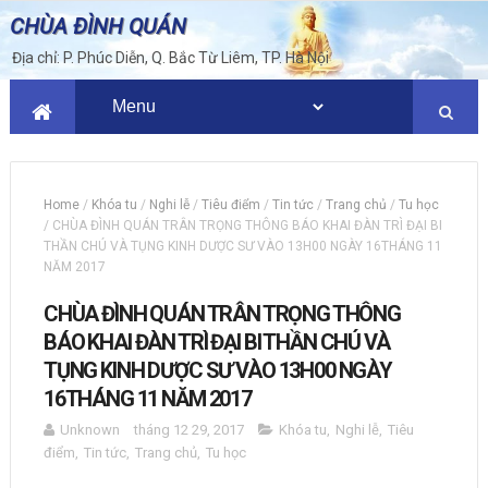
CHÙA ĐÌNH QUÁN
Địa chỉ: P. Phúc Diễn, Q. Bắc Từ Liêm, TP. Hà Nội
Home
/
Khóa tu
/
Nghi lễ
/
Tiêu điểm
/
Tin tức
/
Trang chủ
/
Tu học
/
CHÙA ĐÌNH QUÁN TRÂN TRỌNG THÔNG BÁO KHAI ĐÀN TRÌ ĐẠI BI
THẦN CHÚ VÀ TỤNG KINH DƯỢC SƯ VÀO 13H00 NGÀY 16THÁNG 11
NĂM 2017
CHÙA ĐÌNH QUÁN TRÂN TRỌNG THÔNG
BÁO KHAI ĐÀN TRÌ ĐẠI BI THẦN CHÚ VÀ
TỤNG KINH DƯỢC SƯ VÀO 13H00 NGÀY
16THÁNG 11 NĂM 2017
Unknown
tháng 12 29, 2017
Khóa tu
,
Nghi lễ
,
Tiêu
điểm
,
Tin tức
,
Trang chủ
,
Tu học