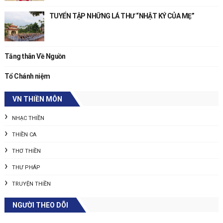
TUYỂN TẬP NHỮNG LÁ THƯ “NHẬT KÝ CỦA MẸ”
Tăng thân Về Nguồn
Tổ Chánh niệm
VN THIỀN MÔN
NHẠC THIỀN
THIỀN CA
THƠ THIỀN
THƯ PHÁP
TRUYỆN THIỀN
NGƯỜI THEO DÕI