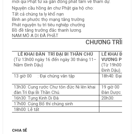
mời qúi Phật tử xa gần đồng phát tâm về tham dự.
Nguyện cầu hồng ân chư Phật gia hộ cho:
Tất cả chúng ta ly khổ nạn
Bình an phước thọ mạng tăng trường
Phát nguyện tu trì tiêu nghiệp chướng
Bồ đề tăng trưởng đắc thanh lương.
NAM MÔ A DI ĐÀ PHẬT
CHƯƠNG TRÌNH
LỄ KHAI ĐÀN TRÌ ĐẠI BI THẦN CHÚ
LỄ KHAI ĐÀN 
(Từ 13h00 ngày 16 đến ngày 30 tháng 11–
VƯƠNG PHẬT
Năm Đinh Dậu)
(Từ 19h00 ngày 
Đinh Dậu).
13 giờ 00 : Đại chúng vân tập
18h40: Đại chún
13h30: Cung rước Chư tôn đức Ni lên khai
19 giờ 00 : Cun
đàn.Trì Đại Bi Thần Chú.
Đàn Dược Sư
16h30: Tụng Kinh Di Đà
20h30: Lễ Tấ
17h00: Cúng Bố thí chúng sinh
18h00: Lễ tất
CHIA SẺ