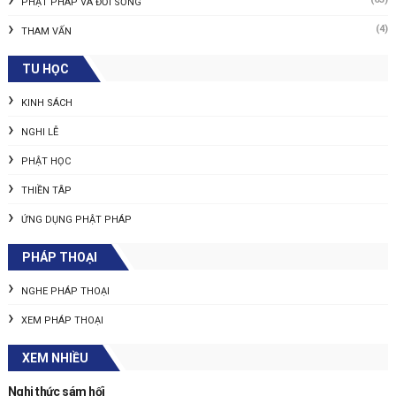
PHẬT PHÁP VÀ ĐỜI SỐNG
(4)
THAM VẤN
TU HỌC
KINH SÁCH
NGHI LỄ
PHẬT HỌC
THIỀN TÂP
ỨNG DỤNG PHẬT PHÁP
PHÁP THOẠI
NGHE PHÁP THOẠI
XEM PHÁP THOẠI
XEM NHIỀU
Nghi thức sám hối