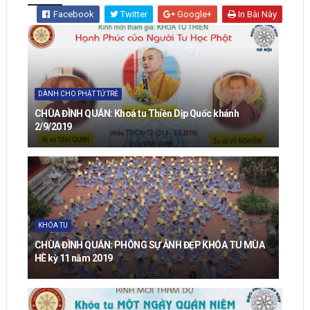
Facebook
Twitter
Google+
In Bài Này
DÀNH CHO PHẬT TỬ TRẺ
CHÙA ĐÌNH QUÁN: Khoá tu Thiền Dịp Quốc khánh
2/9/2019
KHÓA TU
CHÙA ĐÌNH QUÁN: PHÓNG SỰ ẢNH ĐẸP KHÓA TU MÙA
HÈ kỳ 11 năm 2019