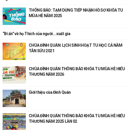
THÔNG BÁO: TẠM DỪNG TIẾP NHẬN HỒ SƠ KHÓA TU
MÙA HÈ NĂM 2025
“Bí ẩn” về họ Thích của người... xuất gia
CHÙA ĐÌNH QUÁN: LỊCH SINH HOẠT TU HỌC CẢ NĂM
TÂN SỬU 2021
CHÙA ĐÌNH QUÁN THÔNG BÁO KHÓA TU MÙA HÈ HIỂU
THƯƠNG NĂM 2026
Giới thiệu cùa Đình Quán
CHÙA ĐÌNH QUÁN THÔNG BÁO KHÓA TU MÙA HÈ HIỂU
THƯƠNG NĂM 2025 LẦN 02