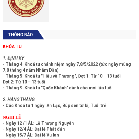
THÔNG BÁO
KHÓA TU
1. ĐỊNH KỲ
- Tháng 4: Khoá tu chánh niệm ngày 7,8/5/2022 (tức ngày mùng
7,8 tháng 4 năm Nhâm Dần)
- Tháng 5: Khoá tu "Hiểu và Thương", Đợt 1: Từ 10 – 13 tuổi
Đợt 2: Từ 10 – 13 tuổi
- Tháng 9: Khoá tu "Quốc Khánh" dành cho mọi lứa tuổi
2. HÀNG THÁNG
- Các Khoá tu 1 ngày: An Lạc, Búp sen từ bi, Tuổi trẻ
NGHI LỄ
- Ngày 12 /1 ÂL: Lễ Thượng Nguyên
- Ngày 12/4 ÂL: Đại lễ Phật đản
- Ngày 15/7 ÂL: Đại lễ Vu lan