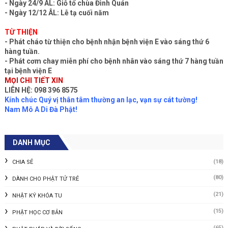
- Ngày 24/9 ÂL: Giỗ tổ chùa Đình Quán
- Ngày 12/12 ÂL: Lễ tạ cuối năm
TỪ THIỆN
- Phát cháo từ thiện cho bệnh nhận bệnh viện E vào sáng thứ 6
hàng tuần.
- Phát cơm chay miễn phí cho bệnh nhân vào sáng thứ 7 hàng tuần
tại bệnh viện E
MỌI CHI TIẾT XIN
LIÊN HỆ: 098 396 8575
Kính chúc Quý vị thân tâm thường an lạc, vạn sự cát tường!
Nam Mô A Di Đà Phật!
DANH MỤC
(18)
CHIA SẺ
(80)
DÀNH CHO PHẬT TỬ TRẺ
(21)
NHẬT KÝ KHÓA TU
(15)
PHẬT HỌC CƠ BẢN
(65)