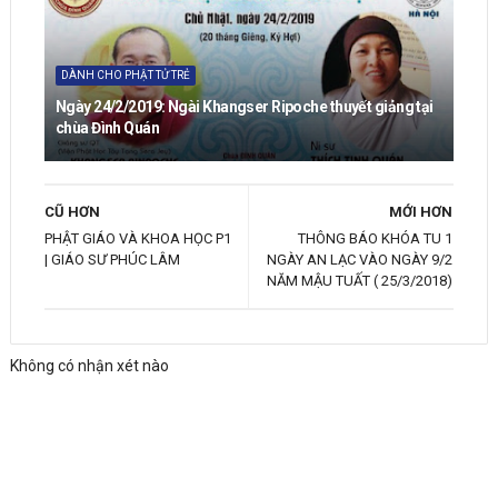
DÀNH CHO PHẬT TỬ TRẺ
Ngày 24/2/2019: Ngài Khangser Ripoche thuyết giảng tại
chùa Đình Quán
CŨ HƠN
MỚI HƠN
PHẬT GIÁO VÀ KHOA HỌC P1
THÔNG BÁO KHÓA TU 1
| GIÁO SƯ PHÚC LÂM
NGÀY AN LẠC VÀO NGÀY 9/2
NĂM MẬU TUẤT ( 25/3/2018)
Không có nhận xét nào