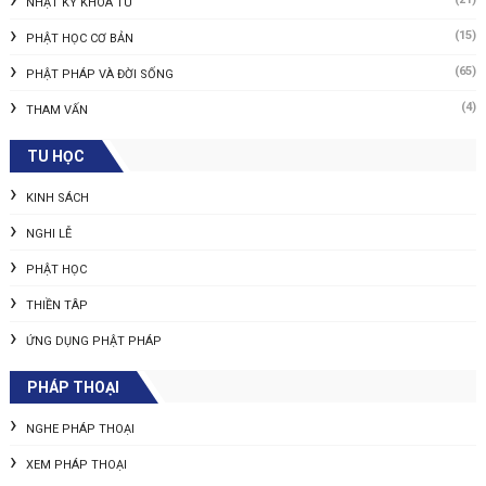
NHẬT KÝ KHÓA TU
(15)
PHẬT HỌC CƠ BẢN
(65)
PHẬT PHÁP VÀ ĐỜI SỐNG
(4)
THAM VẤN
TU HỌC
KINH SÁCH
NGHI LỄ
PHẬT HỌC
THIỀN TÂP
ỨNG DỤNG PHẬT PHÁP
PHÁP THOẠI
NGHE PHÁP THOẠI
XEM PHÁP THOẠI