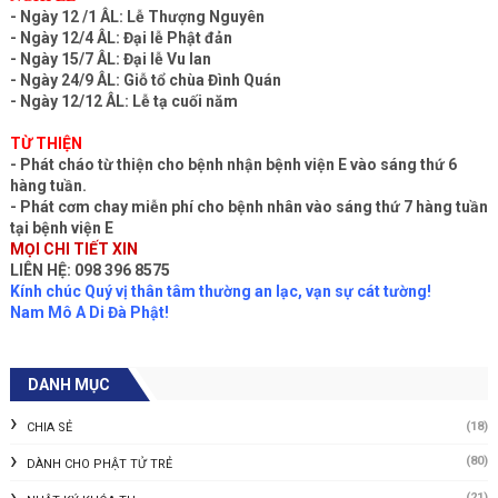
- Ngày 12 /1 ÂL: Lễ Thượng Nguyên
- Ngày 12/4 ÂL: Đại lễ Phật đản
- Ngày 15/7 ÂL: Đại lễ Vu lan
- Ngày 24/9 ÂL: Giỗ tổ chùa Đình Quán
- Ngày 12/12 ÂL: Lễ tạ cuối năm
TỪ THIỆN
- Phát cháo từ thiện cho bệnh nhận bệnh viện E vào sáng thứ 6
hàng tuần.
- Phát cơm chay miễn phí cho bệnh nhân vào sáng thứ 7 hàng tuần
tại bệnh viện E
MỌI CHI TIẾT XIN
LIÊN HỆ: 098 396 8575
Kính chúc Quý vị thân tâm thường an lạc, vạn sự cát tường!
Nam Mô A Di Đà Phật!
DANH MỤC
(18)
CHIA SẺ
(80)
DÀNH CHO PHẬT TỬ TRẺ
(21)