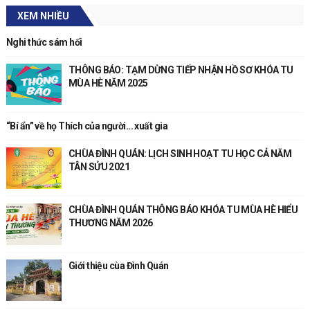
XEM NHIỀU
Nghi thức sám hối
THÔNG BÁO: TẠM DỪNG TIẾP NHẬN HỒ SƠ KHÓA TU
MÙA HÈ NĂM 2025
“Bí ẩn” về họ Thích của người... xuất gia
CHÙA ĐÌNH QUÁN: LỊCH SINH HOẠT TU HỌC CẢ NĂM
TÂN SỬU 2021
CHÙA ĐÌNH QUÁN THÔNG BÁO KHÓA TU MÙA HÈ HIỂU
THƯƠNG NĂM 2026
Giới thiệu cùa Đình Quán