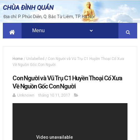
CHÙA ĐÌNH QUÁN
Địa chỉ: P. Phúc Diễn, Q. Bắc Từ Liêm, TP. Hà Nội
Home
/
Unlabelled
/
Con Người và Vũ Trụ C1 Huyền Thoại Cổ Xưa
Về Nguồn Gốc Con Người
Con Người và Vũ Trụ C1 Huyền Thoại Cổ Xưa
Về Nguồn Gốc Con Người
Unknown
tháng 10 11, 2017