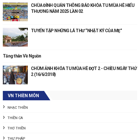
CHÙA ĐÌNH QUÁN THÔNG BÁO KHÓA TU MÙA HÈ HIỂU
THƯƠNG NĂM 2025 LẦN 02
TUYỂN TẬP NHỮNG LÁ THƯ “NHẬT KÝ CỦA MẸ”
Tăng thân Về Nguồn
CHÙM ẢNH KHÓA TU MÙA HÈ ĐỢT 2 - CHIỀU NGÀY THỨ
2 (16/6/2018)
VN THIỀN MÔN
NHẠC THIỀN
THIỀN CA
THƠ THIỀN
THƯ PHÁP