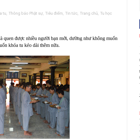
a tu
,
Thông báo Phật sự
,
Tiêu điểm
,
Tin tức
,
Trang chủ
,
Tu học
 và quen được nhiều người bạn mới, dường như không muốn
uốn khóa tu kéo dài thêm nữa.