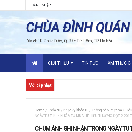
ĐĂNG NHẬP
CHÙA ĐÌNH QUÁN
Địa chỉ: P. Phúc Diễn, Q. Bắc Từ Liêm, TP. Hà Nội
GIỚI THIỆU
TIN TỨC
ẨM THỰC C
Mới cập nhật
Home
/
Khóa tu
/
Nhật ký khóa tu
/
Thông báo Phật sự
/
Tiê
NGÀY TU THỨ 4 KHÓA TU MÙA HÈ HIỂU THƯƠNG ĐỢT 2 2017
CHÙM ẢNH GHI NHẬN TRONG NGÀY TU T