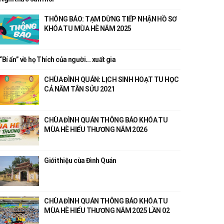
THÔNG BÁO: TẠM DỪNG TIẾP NHẬN HỒ SƠ
KHÓA TU MÙA HÈ NĂM 2025
“Bí ẩn” về họ Thích của người... xuất gia
CHÙA ĐÌNH QUÁN: LỊCH SINH HOẠT TU HỌC
CẢ NĂM TÂN SỬU 2021
CHÙA ĐÌNH QUÁN THÔNG BÁO KHÓA TU
MÙA HÈ HIỂU THƯƠNG NĂM 2026
Giới thiệu cùa Đình Quán
CHÙA ĐÌNH QUÁN THÔNG BÁO KHÓA TU
MÙA HÈ HIỂU THƯƠNG NĂM 2025 LẦN 02