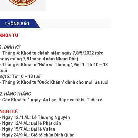
THÔNG BÁO
KHÓA TU
1. ĐỊNH KỲ
- Tháng 4: Khoá tu chánh niệm ngày 7,8/5/2022 (tức
ngày mùng 7,8 tháng 4 năm Nhâm Dần)
- Tháng 5: Khoá tu "Hiểu và Thương", Đợt 1: Từ 10 – 13
tuổi
Đợt 2: Từ 10 – 13 tuổi
- Tháng 9: Khoá tu "Quốc Khánh" dành cho mọi lứa tuổi
2. HÀNG THÁNG
- Các Khoá tu 1 ngày: An Lạc, Búp sen từ bi, Tuổi trẻ
NGHI LỄ
- Ngày 12 /1 ÂL: Lễ Thượng Nguyên
- Ngày 12/4 ÂL: Đại lễ Phật đản
- Ngày 15/7 ÂL: Đại lễ Vu lan
- Ngày 24/9 ÂL: Giỗ tổ chùa Đình Quán