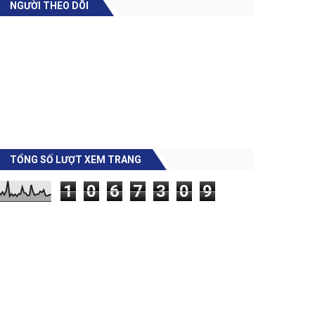
NGƯỜI THEO DÕI
TỔNG SỐ LƯỢT XEM TRANG
1
0
6
7
3
0
9