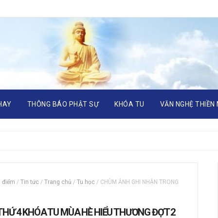
HAY
THÔNG BÁO PHẬT SỰ
KHÓA TU
VĂN NGHỆ THIỀN
u điểm
/
Tin tức
/
Trang chủ
/
Tu học
/
CHÙM ẢNH GHI NHẬN TRONG
HỨ 4 KHÓA TU MÙA HÈ HIỂU THƯƠNG ĐỢT 2