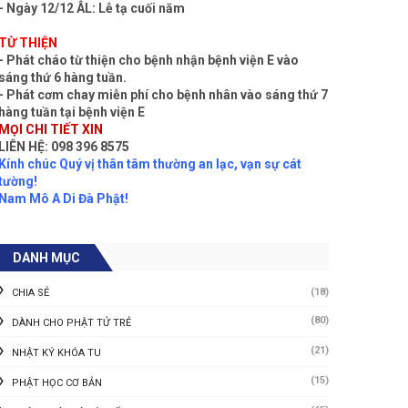
- Ngày 12/12 ÂL: Lễ tạ cuối năm
TỪ THIỆN
- Phát cháo từ thiện cho bệnh nhận bệnh viện E vào
sáng thứ 6 hàng tuần.
- Phát cơm chay miễn phí cho bệnh nhân vào sáng thứ 7
hàng tuần tại bệnh viện E
MỌI CHI TIẾT XIN
LIÊN HỆ: 098 396 8575
Kính chúc Quý vị thân tâm thường an lạc, vạn sự cát
tường!
Nam Mô A Di Đà Phật!
DANH MỤC
(18)
CHIA SẺ
(80)
DÀNH CHO PHẬT TỬ TRẺ
(21)
NHẬT KÝ KHÓA TU
(15)
PHẬT HỌC CƠ BẢN