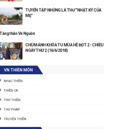
TUYỂN TẬP NHỮNG LÁ THƯ “NHẬT KÝ CỦA
MẸ”
Tăng thân Về Nguồn
CHÙM ẢNH KHÓA TU MÙA HÈ ĐỢT 2 - CHIỀU
NGÀY THỨ 2 (16/6/2018)
VN THIỀN MÔN
NHẠC THIỀN
THIỀN CA
THƠ THIỀN
THƯ PHÁP
TRUYỆN THIỀN