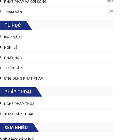
(65)
PHẬT PHÁP VÀ ĐỜI SỐNG
(4)
THAM VẤN
TU HỌC
KINH SÁCH
NGHI LỄ
PHẬT HỌC
THIỀN TÂP
ỨNG DỤNG PHẬT PHÁP
PHÁP THOẠI
NGHE PHÁP THOẠI
XEM PHÁP THOẠI
XEM NHIỀU
Nghi thức sám hối