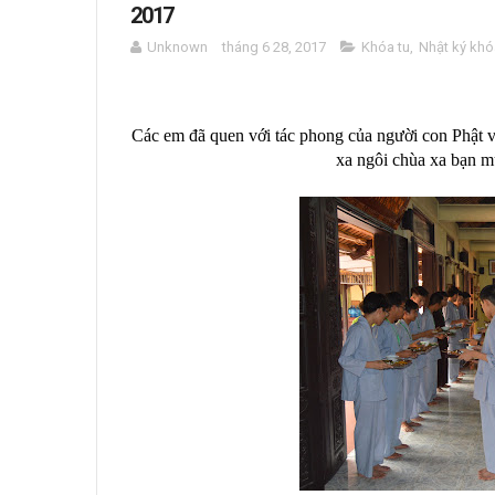
2017
Unknown
tháng 6 28, 2017
Khóa tu
,
Nhật ký khó
Các em đã quen với tác phong của người con Phật
xa ngôi chùa xa bạn m