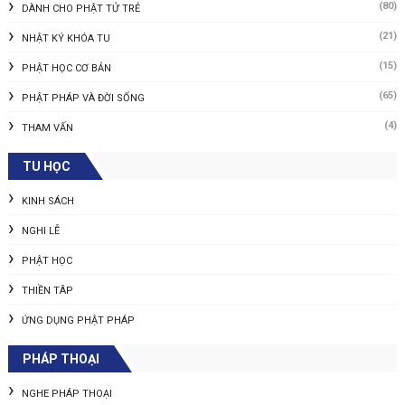
(80)
DÀNH CHO PHẬT TỬ TRẺ
(21)
NHẬT KÝ KHÓA TU
(15)
PHẬT HỌC CƠ BẢN
(65)
PHẬT PHÁP VÀ ĐỜI SỐNG
(4)
THAM VẤN
TU HỌC
KINH SÁCH
NGHI LỄ
PHẬT HỌC
THIỀN TÂP
ỨNG DỤNG PHẬT PHÁP
PHÁP THOẠI
NGHE PHÁP THOẠI