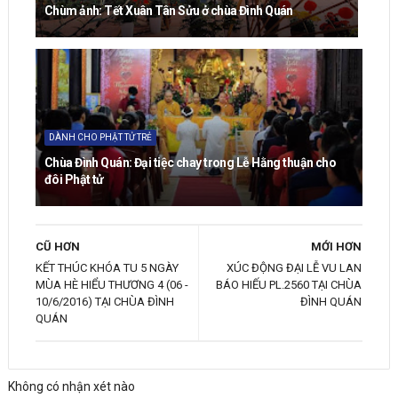
Chùm ảnh: Tết Xuân Tân Sửu ở chùa Đình Quán
DÀNH CHO PHẬT TỬ TRẺ
Chùa Đình Quán: Đại tiệc chay trong Lễ Hằng thuận cho
đôi Phật tử
CŨ HƠN
MỚI HƠN
KẾT THÚC KHÓA TU 5 NGÀY
XÚC ĐỘNG ĐẠI LỄ VU LAN
MÙA HÈ HIỂU THƯƠNG 4 (06 -
BÁO HIẾU PL.2560 TẠI CHÙA
10/6/2016) TẠI CHÙA ĐÌNH
ĐÌNH QUÁN
QUÁN
Không có nhận xét nào