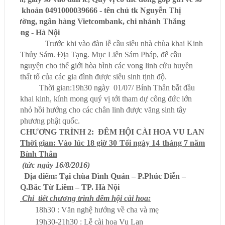
tài khoản 0491000039666 - tên chủ tk Nguyễn Thị
Hường, ngân hàng Vietcombank, chi nhánh Thăng
Long - Hà Nội
Trước khi vào đàn lễ cầu siêu nhà chùa khai Kinh
Thủy Sám. Địa Tạng. Mục Liên Sám Pháp, để cầu
nguyện cho thế giới hòa bình các vong linh cửu huyền
thất tổ của các gia đình được siêu sinh tịnh độ.
Thời gian:19h30 ngày 01/07/ Bính Thân bắt đầu
khai kinh, kính mong quý vị tới tham dự công đức lớn
nhỏ hồi hướng cho các chân linh được vãng sinh tây
phương phật quốc.
CHƯƠNG TRÌNH 2:
ĐÊM HỘI CÀI HOA VU LAN
Thời gian: Vào lúc 18 giờ 30 Tối ngày 14 tháng 7 năm
Bính T
hân
(tức ngày 16/8/2016)
Địa điểm: Tại chùa Đình Quán – P.Phúc Diễn –
Q.Bắc Từ Liêm – TP. Hà Nội
Chi tiết chương trình đêm hội cài hoa:
18h30 : Văn nghệ hướng về cha và mẹ
19h30-21h30 : Lễ cài hoa Vu Lan