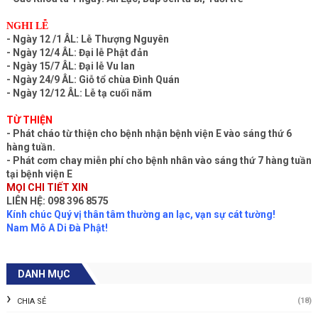
NGHI LỄ
- Ngày 12 /1 ÂL: Lễ Thượng Nguyên
- Ngày 12/4 ÂL: Đại lễ Phật đản
- Ngày 15/7 ÂL: Đại lễ Vu lan
- Ngày 24/9 ÂL: Giỗ tổ chùa Đình Quán
- Ngày 12/12 ÂL: Lễ tạ cuối năm
TỪ THIỆN
- Phát cháo từ thiện cho bệnh nhận bệnh viện E vào sáng thứ 6
hàng tuần.
- Phát cơm chay miễn phí cho bệnh nhân vào sáng thứ 7 hàng tuần
tại bệnh viện E
MỌI CHI TIẾT XIN
LIÊN HỆ: 098 396 8575
Kính chúc Quý vị thân tâm thường an lạc, vạn sự cát tường!
Nam Mô A Di Đà Phật!
DANH MỤC
(18)
CHIA SẺ