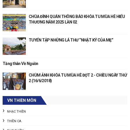
CHÙA ĐÌNH QUÁN THÔNG BÁO KHÓA TU MÙA HÈ HIỂU
THƯƠNG NĂM 2025 LẦN 02
TUYỂN TẬP NHỮNG LÁ THƯ “NHẬT KÝ CỦA MẸ”
Tăng thân Về Nguồn
CHÙM ẢNH KHÓA TU MÙA HÈ ĐỢT 2 - CHIỀU NGÀY THỨ
2 (16/6/2018)
VN THIỀN MÔN
NHẠC THIỀN
THIỀN CA