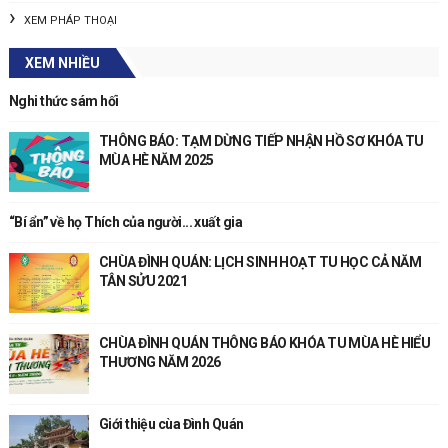
XEM PHÁP THOẠI
XEM NHIỀU
Nghi thức sám hối
THÔNG BÁO: TẠM DỪNG TIẾP NHẬN HỒ SƠ KHÓA TU
MÙA HÈ NĂM 2025
“Bí ẩn” về họ Thích của người... xuất gia
CHÙA ĐÌNH QUÁN: LỊCH SINH HOẠT TU HỌC CẢ NĂM
TÂN SỬU 2021
CHÙA ĐÌNH QUÁN THÔNG BÁO KHÓA TU MÙA HÈ HIỂU
THƯƠNG NĂM 2026
Giới thiệu cùa Đình Quán