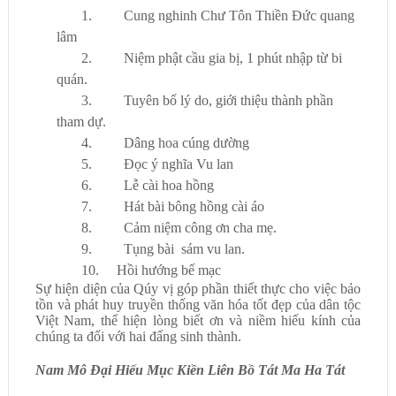
1. Cung nghinh Chư Tôn Thiền Đức quang
lâm
2. Niệm phật cầu gia bị, 1 phút nhập từ bi
quán.
3. Tuyên bố lý do, giới thiệu thành phần
tham dự.
4. Dâng hoa cúng dường
5. Đọc ý nghĩa Vu lan
6. Lễ cài hoa hồng
7. Hát bài bông hồng cài áo
8. Cảm niệm công ơn cha mẹ.
9. Tụng bài sám vu lan.
10. Hồi hướng bế mạc
Sự hiện diện
của
Q
úy v
ị góp
phần
thiết thực cho việc bảo
tồn và phát huy truyền thống văn hóa tốt đẹp của dân tộc
Việt Nam,
thể hiện
lòng biết ơn và niềm hiếu kính của
chúng ta đối với
hai đấng
sinh thàn
h.
Nam Mô Đại Hiếu Mục Kiền Liên Bồ Tát Ma Ha Tát