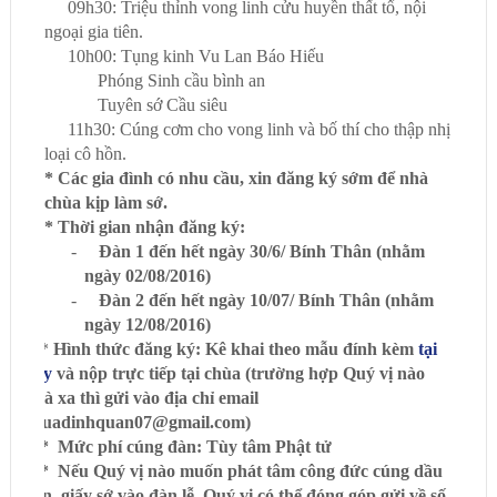
- 09h30: Triệu thỉnh vong linh cửu huyền thất tổ, nội
ngoại gia tiên.
- 10h00: Tụng kinh Vu Lan Báo Hiếu
Phóng Sinh cầu bình an
Tuyên sớ Cầu siêu
- 11h30: Cúng cơm cho vong linh và bố thí cho thập nhị
loại cô hồn.
* Các gia đình có nhu cầu
, xin
đăng ký s
ớ
m để
nhà
chùa
kịp
làm
sớ.
* Thời gian nhận đăng ký
:
-
Đ
àn 1 đến hết ngày 30/6/ Bính Thân (nhằm
ngày
0
2/08/2016)
-
Đàn 2 đến hết ngày 10/07/ Bính Thân (nhằm
ngày 12/08/2016)
*
Hình thức đăng ký: Kê khai theo mẫu đính kèm
tại
đây
và
nộp trực tiếp tại chùa (trường hợp Quý vị nào
nhà xa thì gửi vào địa chỉ email
chuadinhquan07@gmail.com)
* Mức phí cúng đàn: Tùy tâm Phật tử
* Nếu Quý vị nào muốn phát tâm công đức cúng dầu
đèn, giấy sớ vào đàn lễ, Quý vị có thể đóng góp gửi về số