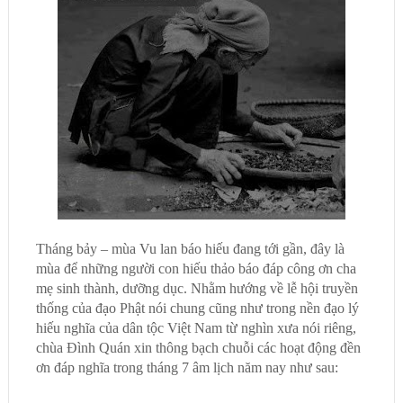
Tháng bảy – mùa
Vu lan
b
áo hiếu
đang tới gần,
đây là
mùa để những người con hiếu thảo
báo đáp công ơn cha
mẹ sinh thành, dưỡng dục. Nhằm hướng về
lễ hội truyền
thống của đạo Phật
nói chung cũng như tro
ng nền đạo lý
hiếu nghĩa của dân tộc
Việt Nam
từ nghìn xưa
nói riêng,
c
hùa Đình Quán
xin thông bạch chuỗi các hoạt động đền
ơn đáp nghĩa trong tháng 7 âm lịch năm nay như sau: