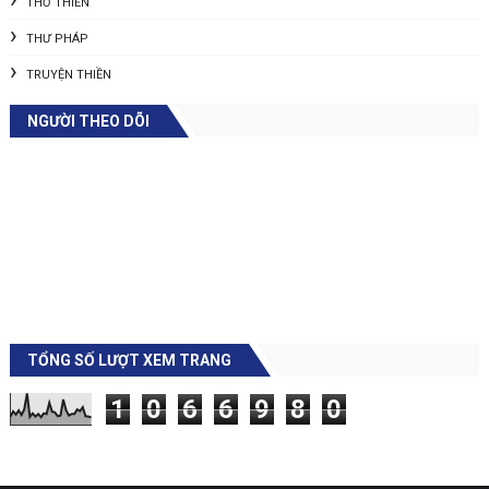
THƠ THIỀN
THƯ PHÁP
TRUYỆN THIỀN
NGƯỜI THEO DÕI
TỔNG SỐ LƯỢT XEM TRANG
1
0
6
6
9
8
0