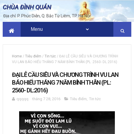
CHÙA ĐÌNH QUÁN
Địa chỉ: P. Phúc Diễn, Q. Bắc Từ Liêm, TP. Hà Nội
Home
/
Tiêu điểm
/
Tin tức
/
ĐẠI LỄ CẦU SIÊU VÀ CHƯƠNG TRÌNH
VU LAN BÁO HIẾU THÁNG 7 NĂM BÍNH THÂN (PL: 2560- DL:2016)
ĐẠI LỄ CẦU SIÊU VÀ CHƯƠNG TRÌNH VU LAN
BÁO HIẾU THÁNG 7 NĂM BÍNH THÂN (PL:
2560- DL:2016)
qqqqq
tháng 7 28, 2016
Tiêu điểm
,
Tin tức