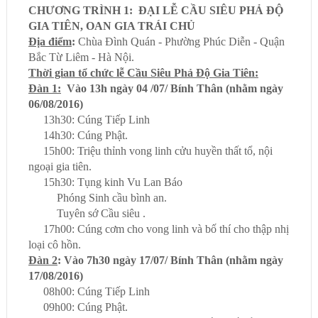
CHƯƠNG TRÌNH 1:
ĐẠI LỄ CẦU SIÊU PHẢ ĐỘ
GIA TIÊN, OAN GIA TRÁI CHỦ
Địa điểm
:
Chùa Đình Quán - Phường Phúc Diễn - Quận
Bắc Từ Liêm - Hà Nội.
Thời gian tổ chức lễ Cầu Siêu Phả Độ Gia Tiên:
Đàn 1:
Vào 13h ngày 04 /07/ Bính Thân (nhằm ngày
06/08/2016)
- 13h30:
C
úng
T
iếp
L
inh
- 14h30
: C
úng Phật.
- 15h00: Triệu thỉnh vong linh cửu huyền thất tổ, nội
ngoại gia tiên.
-
15h30
:
Tụng kinh Vu Lan Báo
Phóng Sinh cầu bình an.
Tuyên sớ Cầu siêu .
- 17h00: Cúng cơm cho vong linh và bố thí cho thập nhị
loại cô hồn.
Đàn 2
: Vào 7h30 ngày 17/07/ Bính Thân (nhằm ngày
17/08/2016)
-
08
h
0
0:
C
úng
T
iếp
L
inh
-
09
h
0
0
: C
úng Phật.