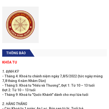
THÔNG BÁO
KHÓA TU
1. ĐỊNH KỲ
- Tháng 4: Khoá tu chánh niệm ngày 7,8/5/2022 (tức ngày mùng
7,8 tháng 4 năm Nhâm Dần)
- Tháng 5: Khoá tu "Hiểu và Thương", Đợt 1: Từ 10 – 13 tuổi
Đợt 2: Từ 10 – 13 tuổi
- Tháng 9: Khoá tu "Quốc Khánh" dành cho mọi lứa tuổi
2. HÀNG THÁNG
- Các Khoá tu 1 ngày: An Lạc, Búp sen từ bi, Tuổi trẻ