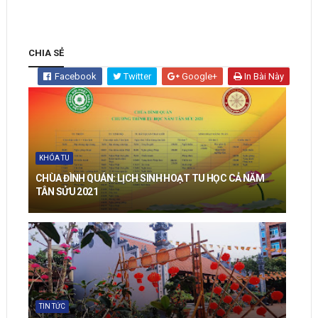
CHIA SẺ
Facebook
Twitter
Google+
In Bài Này
KHÓA TU
CHÙA ĐÌNH QUÁN: LỊCH SINH HOẠT TU HỌC CẢ NĂM
TÂN SỬU 2021
TIN TỨC