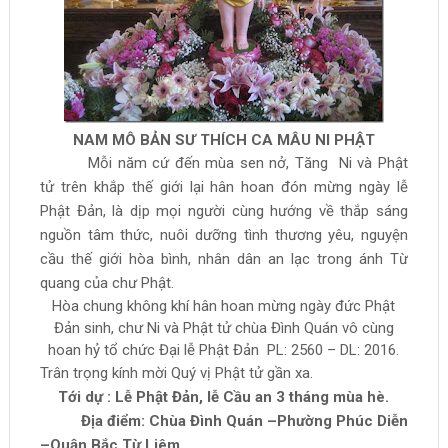
NAM MÔ BẢN SƯ THÍCH CA MÂU NI PHẬT
Mỗi năm cứ đến mùa sen nở, Tăng Ni và Phật
tử trên khắp thế giới lại hân hoan đón mừng ngày lễ
Phật Đản, là dịp mọi người cùng hướng về thắp sáng
nguồn tâm thức, nuôi dưỡng tình thương yêu, nguyện
cầu thế giới hòa bình, nhân dân an lạc trong ánh Từ
quang của chư Phật.
Hòa chung không khí hân hoan mừng ngày đức Phật
Đản sinh, chư Ni và Phật tử chùa Đình Quán vô cùng
hoan hỷ tổ chức Đại lễ Phật Đản PL: 2560 – DL: 2016.
Trân trọng kính mời Quý vị Phật tử gần xa.
Tới dự : Lễ Phật Đản, lễ Cầu an 3 tháng mùa hè.
Địa điểm: Chùa Đình Quán –Phường Phúc Diễn
–Quận Bắc Từ Liêm