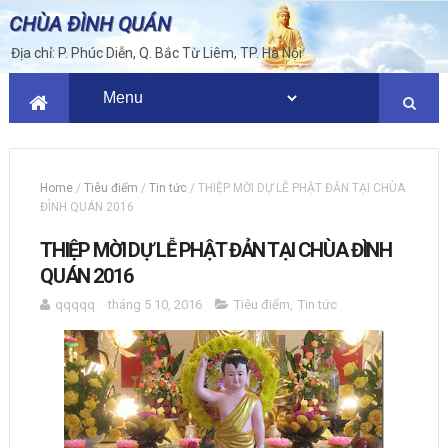
CHÙA ĐÌNH QUÁN
Địa chỉ: P. Phúc Diễn, Q. Bắc Từ Liêm, TP. Hà Nội
Home
/
Tiêu điểm
/
Tin tức
/
THIỆP MỜI DỰ LỄ PHẬT ĐẢN TẠI CHÙA
ĐÌNH QUÁN 2016
THIỆP MỜI DỰ LỄ PHẬT ĐẢN TẠI CHÙA ĐÌNH
QUÁN 2016
qqqqq
tháng 5 10, 2016
Tiêu điểm
,
Tin tức