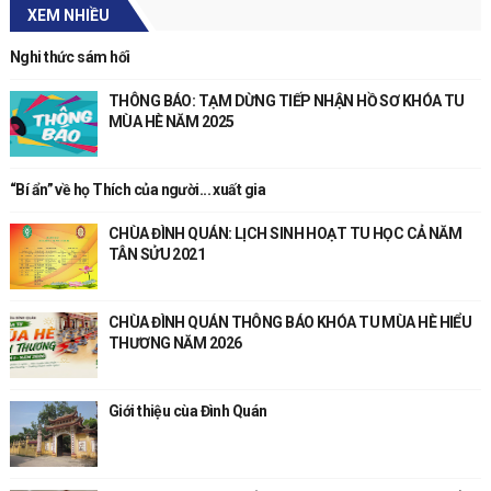
XEM NHIỀU
Nghi thức sám hối
THÔNG BÁO: TẠM DỪNG TIẾP NHẬN HỒ SƠ KHÓA TU
MÙA HÈ NĂM 2025
“Bí ẩn” về họ Thích của người... xuất gia
CHÙA ĐÌNH QUÁN: LỊCH SINH HOẠT TU HỌC CẢ NĂM
TÂN SỬU 2021
CHÙA ĐÌNH QUÁN THÔNG BÁO KHÓA TU MÙA HÈ HIỂU
THƯƠNG NĂM 2026
Giới thiệu cùa Đình Quán