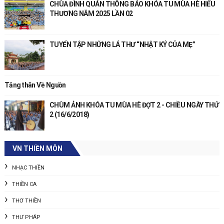
CHÙA ĐÌNH QUÁN THÔNG BÁO KHÓA TU MÙA HÈ HIỂU
THƯƠNG NĂM 2025 LẦN 02
TUYỂN TẬP NHỮNG LÁ THƯ “NHẬT KÝ CỦA MẸ”
Tăng thân Về Nguồn
CHÙM ẢNH KHÓA TU MÙA HÈ ĐỢT 2 - CHIỀU NGÀY THỨ
2 (16/6/2018)
VN THIỀN MÔN
NHẠC THIỀN
THIỀN CA
THƠ THIỀN
THƯ PHÁP