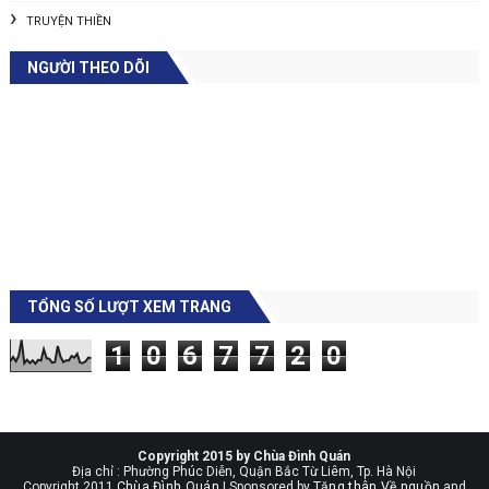
TRUYỆN THIỀN
NGƯỜI THEO DÕI
TỔNG SỐ LƯỢT XEM TRANG
1
0
6
7
7
2
0
Copyright 2015 by Chùa Đình Quán
Địa chỉ : Phường Phúc Diễn, Quận Bắc Từ Liêm, Tp. Hà Nội
Copyright 2011
Chùa Đình Quán
| Sponsored by
Tăng thân Về nguồn
and