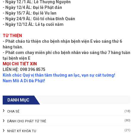
- Ngày 12 /1 ÂL: Lễ Thượng Nguyên
- Ngày 12/4 ÂL: Đại lễ Phật đản
- Ngày 15/7 ÂL: Đại lễ Vu lan
- Ngày 24/9 ÂL: Giỗ tổ chùa Đình Quán
- Ngày 12/12 ÂL: Lễ tạ cuối năm
TỪ THIỆN
- Phát cháo từ thiện cho bệnh nhận bệnh viện E vào sáng thứ 6
hàng tuần.
- Phát cơm chay miễn phí cho bệnh nhân vào sáng thứ 7 hàng tuần
tại bệnh viện E
MỌI CHI TIẾT XIN
LIÊN HỆ: 098 396 8575
Kính chúc Quý vị thân tâm thường an lạc, vạn sự cát tường!
Nam Mô A Di Đà Phật!
DANH MỤC
(18)
CHIA SẺ
(80)
DÀNH CHO PHẬT TỬ TRẺ
(21)
NHẬT KÝ KHÓA TU