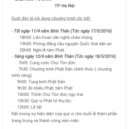
TP Hà Nội
Dưới đây là nội dung chương trình chi tiết:
- Tối ngày 11/4 năm Bính Thân (Tức ngày 17/5/2016)
18
h00: Liên hoan v
ăn nghệ chào mừng
19h00: Phóng đăng cầu nguyện Quốc thái dân an
20h00: Nghi lễ tắm Phât
-
Sáng ngày 12/4 năm Bính Thân (Tức ngày 18/5/2016)
7h00: Cung rước Chư Tôn đức
7h30: Chương trình Phật Đản chính thức ( chương
trình riêng)
9h00: Tụng kinh Phật Đản
9h30: Đi nhiễu Phật, tắm Phật
10h00: Thỉnh Chư Tôn đức ngọ trai
10h30: Quý vị Phật tử thụ lộc
12h00: Lễ tất
Rất mong sự hiện diện của quý vị cho buổi lễ thêm phần
trang trọng và thành công viên mãn.