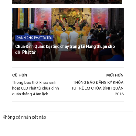
DÀNH CHO PHẬT TỬ TRẺ
Chùa Đình Quán: Đại tiệc chay trong Lễ Hằng thuận cho
đôi Phật tử
CŨ HƠN
MỚI HƠN
Thông báo thời khóa sinh
THÔNG BÁO ĐĂNG KÝ KHÓA
hoạt CLB Phật tử chùa đình
TU TRẺ EM CHÙA ĐÌNH QUÁN
quán tháng 4 âm lịch
2016
Không có nhận xét nào