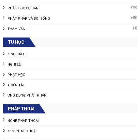
(15)
PHẬT HỌC CƠ BẢN
(65)
PHẬT PHÁP VÀ ĐỜI SỐNG
(4)
THAM VẤN
TU HỌC
KINH SÁCH
NGHI LỄ
PHẬT HỌC
THIỀN TÂP
ỨNG DỤNG PHẬT PHÁP
PHÁP THOẠI
NGHE PHÁP THOẠI
XEM PHÁP THOẠI