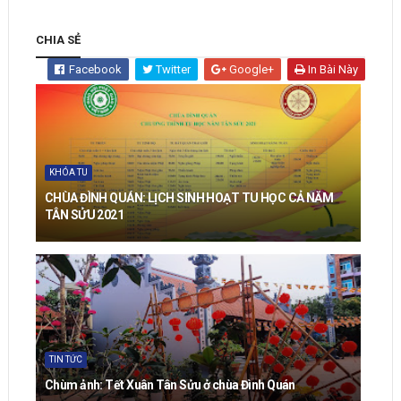
CHIA SẺ
Facebook
Twitter
Google+
In Bài Này
KHÓA TU
CHÙA ĐÌNH QUÁN: LỊCH SINH HOẠT TU HỌC CẢ NĂM
TÂN SỬU 2021
TIN TỨC
Chùm ảnh: Tết Xuân Tân Sửu ở chùa Đình Quán