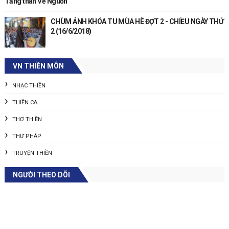
Tăng thân Về Nguồn
CHÙM ẢNH KHÓA TU MÙA HÈ ĐỢT 2 - CHIỀU NGÀY THỨ
2 (16/6/2018)
VN THIỀN MÔN
NHẠC THIỀN
THIỀN CA
THƠ THIỀN
THƯ PHÁP
TRUYỆN THIỀN
NGƯỜI THEO DÕI