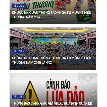
TIÊU ĐIỂM
CHÙA ĐÌNH QUÁN THÔNG BÁO KHÓA TU MÙA HÈ HIỂU
THƯƠNG NĂM 2026
TIÊU ĐIỂM
CHÙA ĐÌNH QUÁN THÔNG BÁO KHÓA TU MÙA HÈ HIỂU
THƯƠNG NĂM 2025 LẦN 02
TIÊU ĐIỂM
THÔNG BÁO CẢNH GIÁC GIẢ MẠO CHÙA ĐÌNH QUÁN ĐỂ