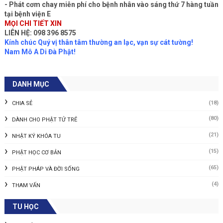
- Phát cơm chay miễn phí cho bệnh nhân vào sáng thứ 7 hàng tuần
tại bệnh viện E
MỌI CHI TIẾT XIN
LIÊN HỆ: 098 396 8575
Kính chúc Quý vị thân tâm thường an lạc, vạn sự cát tường!
Nam Mô A Di Đà Phật!
DANH MỤC
(18)
CHIA SẺ
(80)
DÀNH CHO PHẬT TỬ TRẺ
(21)
NHẬT KÝ KHÓA TU
(15)
PHẬT HỌC CƠ BẢN
(65)
PHẬT PHÁP VÀ ĐỜI SỐNG
(4)
THAM VẤN
TU HỌC