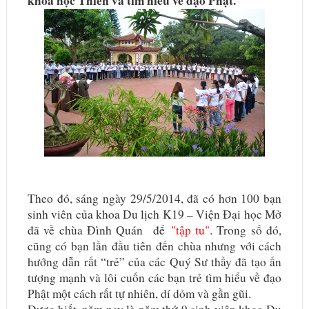
khóa học Thiền và tìm hiểu về đạo Phật.
Theo đó, sáng ngày 29/5/2014, đã có hơn 100 bạn
sinh viên của khoa Du lịch K19 – Viện Đại học Mở
đã về chùa Đình Quán để
"tập tu"
. Trong số đó,
cũng có bạn lần đầu tiên đến chùa nhưng với cách
hướng dẫn rất “trẻ” của các Quý Sư thầy đã tạo ấn
tượng mạnh và lôi cuốn các bạn trẻ tìm hiểu về đạo
Phật một cách rất tự nhiên, dí dỏm và gần gũi.