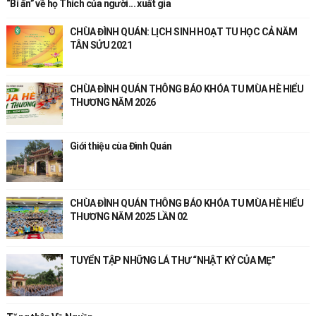
“Bí ẩn” về họ Thích của người... xuất gia
CHÙA ĐÌNH QUÁN: LỊCH SINH HOẠT TU HỌC CẢ NĂM
TÂN SỬU 2021
CHÙA ĐÌNH QUÁN THÔNG BÁO KHÓA TU MÙA HÈ HIỂU
THƯƠNG NĂM 2026
Giới thiệu cùa Đình Quán
CHÙA ĐÌNH QUÁN THÔNG BÁO KHÓA TU MÙA HÈ HIỂU
THƯƠNG NĂM 2025 LẦN 02
TUYỂN TẬP NHỮNG LÁ THƯ “NHẬT KÝ CỦA MẸ”