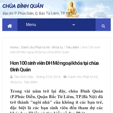
CHÙA ĐÌNH QUÁN
Địa chỉ: P. Phúc Diễn, Q. Bắc Từ Liêm, TP. Hà Nội
Home
/
Dành cho Phật tử trẻ
/
Khóa tu
/
Tiêu điểm
/
Hơn 100 sinh
viên ĐH Mở ngoại khóa tại chùa Đình Quán
Hơn 100 sinh viên ĐH Mở ngoại khóa tại chùa
Đình Quán
Tâm Đức Hậu
tháng 5 29, 2014
Dành cho Phật tử trẻ
,
Khóa tu
,
Tiêu điểm
Trong vài năm trở lại đây, chùa Đình Quán
(P.Phúc Diễn, Quận Bắc Từ Liêm, TP.Hà Nội) đã
trở thành "ngôi nhà" của không ít các bạn trẻ,
đặc biệt là các bạn sinh viên đến tham dự các