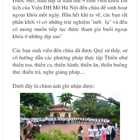
Được biết, năm nay là năm thứ 9 sinh viên khoa Du
lịch của Viện ĐH Mở Hà Nội đến chùa để sinh hoạt
ngoại khóa một ngày. Hầu hết khi ra về, các bạn rất
phấn khởi vì có những trải nghiệm "mới lạ" và đều
có mong muốn tiếp tục được tham gia buổi ngoại
khóa ở những dịp sau"
Các bạn sinh viên đến chùa đã được Quý sư thầy, sư
cô hướng dẫn các phương pháp thực tập Thiền như
thiền tọa, thiền ca, thiền hành, thiền ăn, thiền buông
thư, thiền trà, nghe giảng pháp....
Dưới đây là chùm ảnh ghi nhận được: