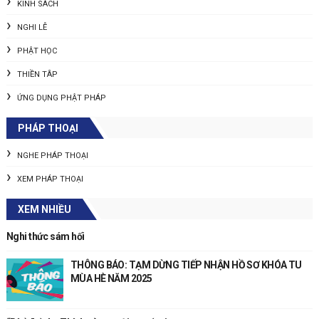
KINH SÁCH
NGHI LỄ
PHẬT HỌC
THIỀN TÂP
ỨNG DỤNG PHẬT PHÁP
PHÁP THOẠI
NGHE PHÁP THOẠI
XEM PHÁP THOẠI
XEM NHIỀU
Nghi thức sám hối
THÔNG BÁO: TẠM DỪNG TIẾP NHẬN HỒ SƠ KHÓA TU
MÙA HÈ NĂM 2025