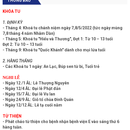
THÔNG BÁO
KHÓA TU
1. ĐỊNH KỲ
- Tháng 4: Khoá tu chánh niệm ngày 7,8/5/2022 (tức ngày mùng
7,8 tháng 4 năm Nhâm Dần)
- Tháng 5: Khoá tu "Hiểu và Thương", Đợt 1: Từ 10 – 13 tuổi
Đợt 2: Từ 10 – 13 tuổi
- Tháng 9: Khoá tu "Quốc Khánh" dành cho mọi lứa tuổi
2. HÀNG THÁNG
- Các Khoá tu 1 ngày: An Lạc, Búp sen từ bi, Tuổi trẻ
NGHI LỄ
- Ngày 12 /1 ÂL: Lễ Thượng Nguyên
- Ngày 12/4 ÂL: Đại lễ Phật đản
- Ngày 15/7 ÂL: Đại lễ Vu lan
- Ngày 24/9 ÂL: Giỗ tổ chùa Đình Quán
- Ngày 12/12 ÂL: Lễ tạ cuối năm
TỪ THIỆN
- Phát cháo từ thiện cho bệnh nhận bệnh viện E vào sáng thứ 6
hàng tuần.