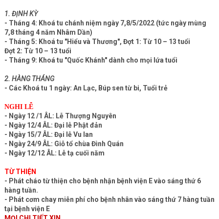
1. ĐỊNH KỲ
- Tháng 4: Khoá tu chánh niệm ngày 7,8/5/2022 (tức ngày mùng
7,8 tháng 4 năm Nhâm Dần)
- Tháng 5: Khoá tu "Hiểu và Thương", Đợt 1: Từ 10 – 13 tuổi
Đợt 2: Từ 10 – 13 tuổi
- Tháng 9: Khoá tu "Quốc Khánh" dành cho mọi lứa tuổi
2. HÀNG THÁNG
- Các Khoá tu 1 ngày: An Lạc, Búp sen từ bi, Tuổi trẻ
NGHI LỄ
- Ngày 12 /1 ÂL: Lễ Thượng Nguyên
- Ngày 12/4 ÂL: Đại lễ Phật đản
- Ngày 15/7 ÂL: Đại lễ Vu lan
- Ngày 24/9 ÂL: Giỗ tổ chùa Đình Quán
- Ngày 12/12 ÂL: Lễ tạ cuối năm
TỪ THIỆN
- Phát cháo từ thiện cho bệnh nhận bệnh viện E vào sáng thứ 6
hàng tuần.
- Phát cơm chay miễn phí cho bệnh nhân vào sáng thứ 7 hàng tuần
tại bệnh viện E
MỌI CHI TIẾT XIN