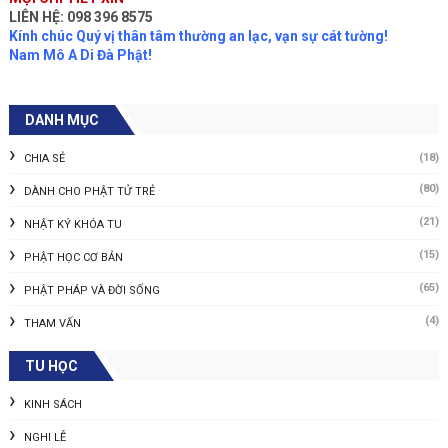
LIÊN HỆ: 098 396 8575
Kính chúc Quý vị thân tâm thường an lạc, vạn sự cát tường!
Nam Mô A Di Đà Phật!
DANH MỤC
(18)
CHIA SẺ
(80)
DÀNH CHO PHẬT TỬ TRẺ
(21)
NHẬT KÝ KHÓA TU
(15)
PHẬT HỌC CƠ BẢN
(65)
PHẬT PHÁP VÀ ĐỜI SỐNG
(4)
THAM VẤN
TU HỌC
KINH SÁCH
NGHI LỄ