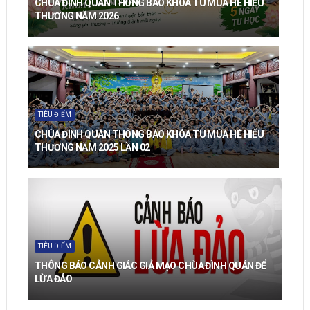
CHÙA ĐÌNH QUÁN THÔNG BÁO KHÓA TU MÙA HÈ HIỂU
THƯƠNG NĂM 2026
TIÊU ĐIỂM
CHÙA ĐÌNH QUÁN THÔNG BÁO KHÓA TU MÙA HÈ HIỂU
THƯƠNG NĂM 2025 LẦN 02
TIÊU ĐIỂM
THÔNG BÁO CẢNH GIÁC GIẢ MẠO CHÙA ĐÌNH QUÁN ĐỂ
LỪA ĐẢO