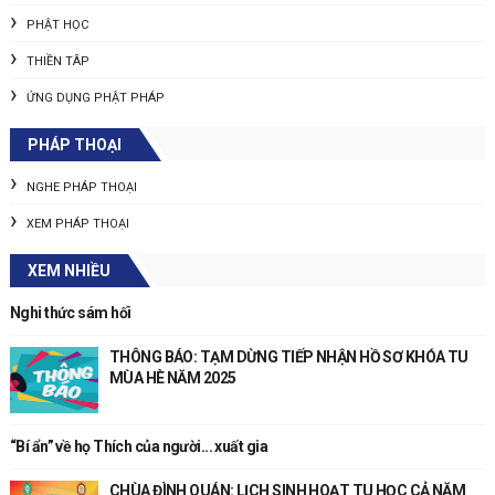
PHẬT HỌC
THIỀN TÂP
ỨNG DỤNG PHẬT PHÁP
PHÁP THOẠI
NGHE PHÁP THOẠI
XEM PHÁP THOẠI
XEM NHIỀU
Nghi thức sám hối
THÔNG BÁO: TẠM DỪNG TIẾP NHẬN HỒ SƠ KHÓA TU
MÙA HÈ NĂM 2025
“Bí ẩn” về họ Thích của người... xuất gia
CHÙA ĐÌNH QUÁN: LỊCH SINH HOẠT TU HỌC CẢ NĂM