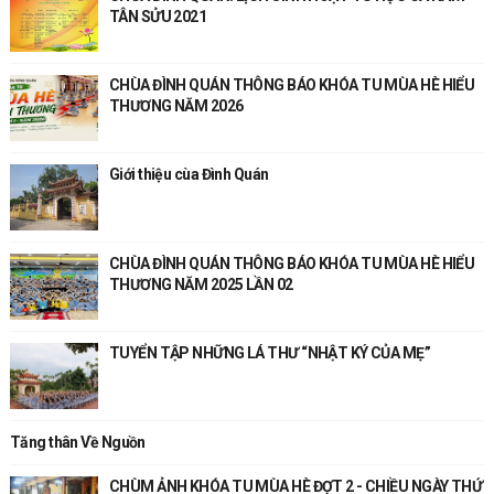
TÂN SỬU 2021
CHÙA ĐÌNH QUÁN THÔNG BÁO KHÓA TU MÙA HÈ HIỂU
THƯƠNG NĂM 2026
Giới thiệu cùa Đình Quán
CHÙA ĐÌNH QUÁN THÔNG BÁO KHÓA TU MÙA HÈ HIỂU
THƯƠNG NĂM 2025 LẦN 02
TUYỂN TẬP NHỮNG LÁ THƯ “NHẬT KÝ CỦA MẸ”
Tăng thân Về Nguồn
CHÙM ẢNH KHÓA TU MÙA HÈ ĐỢT 2 - CHIỀU NGÀY THỨ