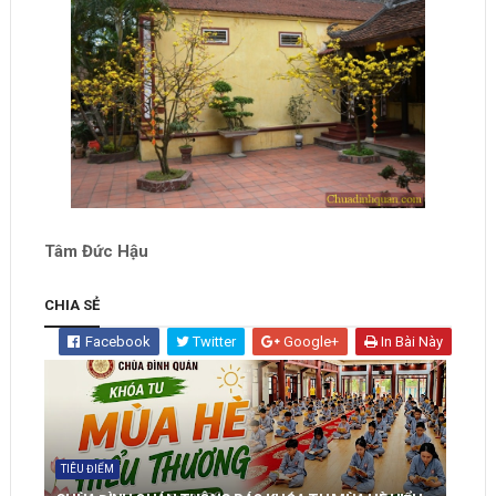
Tâm Đức Hậu
CHIA SẺ
Facebook
Twitter
Google+
In Bài Này
TIÊU ĐIỂM