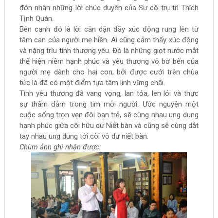
đón nhận những lời chúc duyên của Sư cô trụ trì Thích
Tịnh Quán.
Bên cạnh đó là lời căn dặn đầy xúc động rung lên từ
tâm can của người mẹ hiền. Ai cũng cảm thấy xúc động
và nặng trĩu tình thương yêu. Đó là những giọt nước mắt
thể hiện niềm hạnh phúc và yêu thương vô bờ bến của
người mẹ dành cho hai con, bởi được cưới trên chùa
tức là đã có một điểm tựa tâm linh vững chãi.
Tình yêu thương đã vang vọng, lan tỏa, len lỏi và thực
sự thấm đẫm trong tim mỗi người. Ước nguyện một
cuộc sống trọn vẹn đôi bạn trẻ, sẽ cùng nhau ung dung
hạnh phúc giữa cõi hữu dư Niết bàn và cũng sẽ cùng dắt
tay nhau ung dung tới cõi vô dư niết bàn.
Chùm ảnh ghi nhận được: