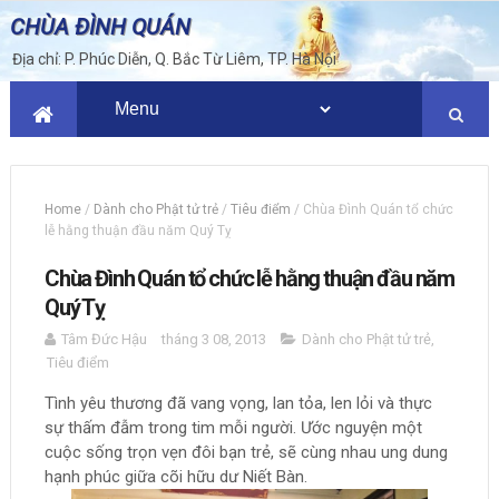
CHÙA ĐÌNH QUÁN
Địa chỉ: P. Phúc Diễn, Q. Bắc Từ Liêm, TP. Hà Nội
Home
/
Dành cho Phật tử trẻ
/
Tiêu điểm
/
Chùa Đình Quán tổ chức
lễ hằng thuận đầu năm Quý Tỵ
Chùa Đình Quán tổ chức lễ hằng thuận đầu năm
Quý Tỵ
Tâm Đức Hậu
tháng 3 08, 2013
Dành cho Phật tử trẻ
,
Tiêu điểm
Tình yêu thương đã vang vọng, lan tỏa, len lỏi và thực
sự thấm đẫm trong tim mỗi người. Ước nguyện một
cuộc sống trọn vẹn đôi bạn trẻ, sẽ cùng nhau ung dung
hạnh phúc giữa cõi hữu dư Niết Bàn.