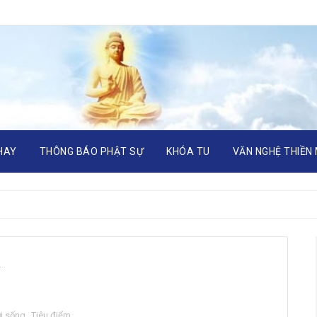
HAY
THÔNG BÁO PHẬT SỰ
KHÓA TU
VĂN NGHỆ THIỀN
à…
i sống
,
Tiêu điểm