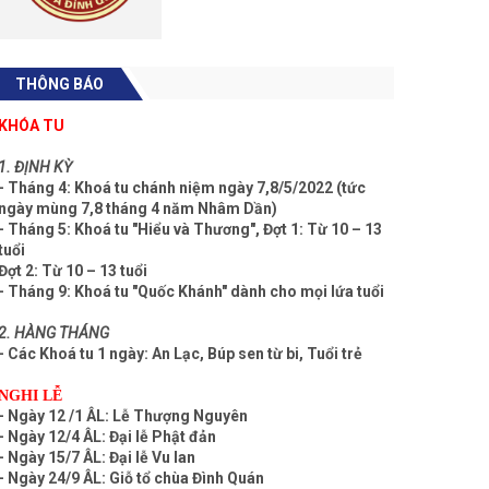
THÔNG BÁO
KHÓA TU
1. ĐỊNH KỲ
- Tháng 4: Khoá tu chánh niệm ngày 7,8/5/2022 (tức
ngày mùng 7,8 tháng 4 năm Nhâm Dần)
- Tháng 5: Khoá tu "Hiểu và Thương", Đợt 1: Từ 10 – 13
tuổi
Đợt 2: Từ 10 – 13 tuổi
- Tháng 9: Khoá tu "Quốc Khánh" dành cho mọi lứa tuổi
2. HÀNG THÁNG
- Các Khoá tu 1 ngày: An Lạc, Búp sen từ bi, Tuổi trẻ
NGHI LỄ
- Ngày 12 /1 ÂL: Lễ Thượng Nguyên
- Ngày 12/4 ÂL: Đại lễ Phật đản
- Ngày 15/7 ÂL: Đại lễ Vu lan
- Ngày 24/9 ÂL: Giỗ tổ chùa Đình Quán