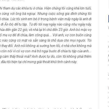
hi tham dự các khóa tu ở chùa. Hiện chúng tôi cũng khá lớn tuổi,
 cùng với ông bà ngoại. Nhưng cuộc sống gia đình chúng tôi
i chùa. Lúc tôi sinh em bé ở trong bệnh viện mấy ngày là anh đi
h đi Ấn Độ để tu tập. Từ đó tới nay ngày nào cũng như ngày nấy,
hùa đến gần 22 giờ, về nhà lại trì chú đến 23 giờ. Anh bỏ mặc vợ
ố mẹ vợ để đi chùa, làm công quả... Với anh, vợ con buồn cũng
lúc nào cũng có mặt và sẵn sàng là chỗ dựa cho mọi người. Tôi
 thay đổi. Anh nói không ai sướng hơn tôi, ở nhà chơi không mà
òn nói vì có vợ con mà trở ngại bước đi chùa tu tập của anh...
ng cảm thấy thoải mái? Anh được tự do, còn tôi không phải thêm
u tôi hiện tại chỉ mong giải thoát khỏi tình cảnh này.