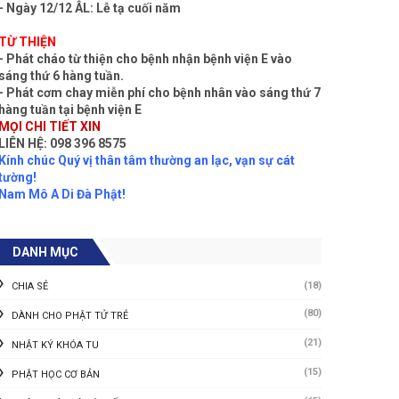
- Ngày 12/12 ÂL: Lễ tạ cuối năm
TỪ THIỆN
- Phát cháo từ thiện cho bệnh nhận bệnh viện E vào
sáng thứ 6 hàng tuần.
- Phát cơm chay miễn phí cho bệnh nhân vào sáng thứ 7
hàng tuần tại bệnh viện E
MỌI CHI TIẾT XIN
LIÊN HỆ: 098 396 8575
Kính chúc Quý vị thân tâm thường an lạc, vạn sự cát
tường!
Nam Mô A Di Đà Phật!
DANH MỤC
(18)
CHIA SẺ
(80)
DÀNH CHO PHẬT TỬ TRẺ
(21)
NHẬT KÝ KHÓA TU
(15)
PHẬT HỌC CƠ BẢN