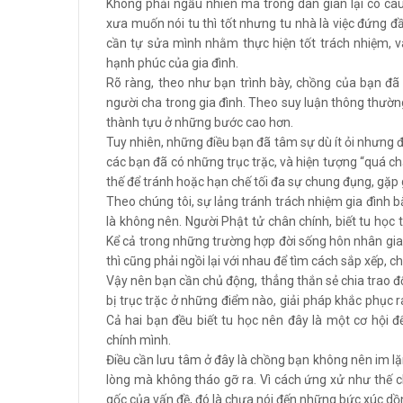
Không phải ngẫu nhiên mà trong dân gian lại có câu:
xưa muốn nói tu thì tốt nhưng tu nhà là việc đứng đ
cần tự sửa mình nhằm thực hiện tốt trách nhiệm, v
hạnh phúc của gia đình.
Rõ ràng, theo như bạn trình bày, chồng của bạn đã
người cha trong gia đình. Theo suy luận thông thườ
thành tựu ở những bước cao hơn.
Tuy nhiên, những điều bạn đã tâm sự dù ít ỏi nhưng 
các bạn đã có những trục trặc, và hiện tượng “quá ch
thế để tránh hoặc hạn chế tối đa sự chung đụng, gặp 
Theo chúng tôi, sự lảng tránh trách nhiệm gia đình
là không nên. Người Phật tử chân chính, biết tu học t
Kể cả trong những trường hợp đời sống hôn nhân gia
thì cũng phải ngồi lại với nhau để tìm cách sắp xếp, c
Vậy nên bạn cần chủ động, thẳng thắn sẻ chia trao đ
bị trục trặc ở những điểm nào, giải pháp khắc phục r
Cả hai bạn đều biết tu học nên đây là một cơ hội
chính mình.
Điều cần lưu tâm ở đây là chồng bạn không nên im l
lòng mà không tháo gỡ ra. Vì cách ứng xử như thế c
gốc của vấn đề, đó là chưa nói đến những bức xúc dồn