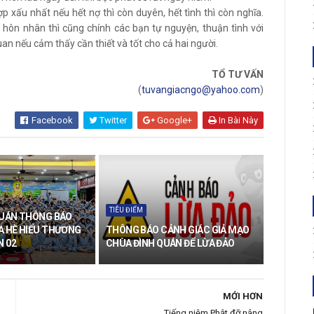
p xấu nhất nếu hết nợ thì còn duyên, hết tình thì còn nghĩa.
n hôn nhân thì cũng chính các bạn tự nguyện, thuận tình với
an nếu cảm thấy cần thiết và tốt cho cả hai người.
TỔ TƯ VẤN
(
tuvangiacngo@yahoo.com
)
Facebook
Twitter
Google+
In Bài Này
TIÊU ĐIỂM
QUÁN THÔNG BÁO
A HÈ HIỂU THƯƠNG
THÔNG BÁO CẢNH GIÁC GIẢ MẠO
N 02
CHÙA ĐÌNH QUÁN ĐỂ LỪA ĐẢO
MỚI HƠN
Tiếng niệm Phật đỡ nâng