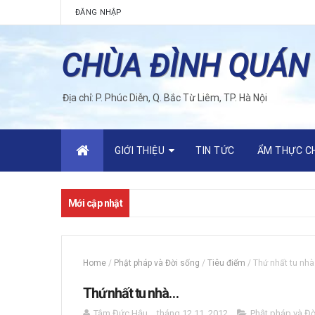
ĐĂNG NHẬP
CHÙA ĐÌNH QUÁN
Địa chỉ: P. Phúc Diễn, Q. Bắc Từ Liêm, TP. Hà Nội
GIỚI THIỆU
TIN TỨC
ẨM THỰC C
Mới cập nhật
Home
/
Phật pháp và Đời sống
/
Tiêu điểm
/
Thứ nhất tu nh
Thứ nhất tu nhà…
Tâm Đức Hậu
tháng 12 11, 2012
Phật pháp và Đờ