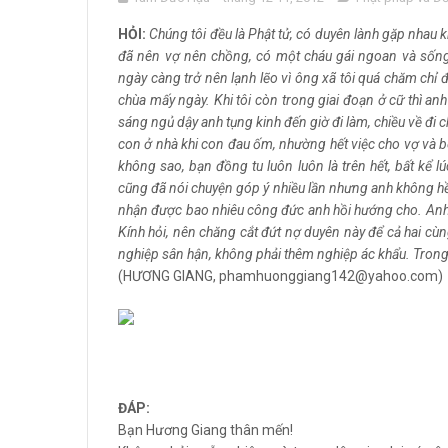
HỎI:
Chúng tôi đều là Phật tử, có duyên lành gặp nhau k
đã nên vợ nên chồng, có một cháu gái ngoan và sống
ngày càng trở nên lạnh lẽo vì ông xã tôi quá chăm chỉ đ
chùa mấy ngày. Khi tôi còn trong giai đoạn ở cữ thì an
sáng ngủ dậy anh tụng kinh đến giờ đi làm, chiều về đi c
con ở nhà khi con đau ốm, nhường hết việc cho vợ và b
không sao, bạn đồng tu luôn luôn là trên hết, bất kể 
cũng đã nói chuyện góp ý nhiều lần nhưng anh không hề
nhận được bao nhiêu công đức anh hồi hướng cho. Anh c
Kính hỏi, nên chăng cắt đứt nợ duyên này để cả hai cù
nghiệp sân hận, không phải thêm nghiệp ác khẩu. Trong đầ
(HƯƠNG GIANG, phamhuonggiang142@yahoo.com)
ĐÁP:
Bạn Hương Giang thân mến!