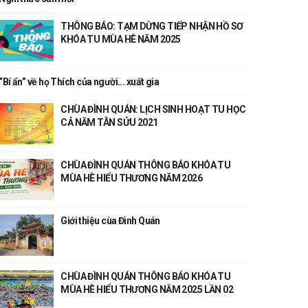
THÔNG BÁO: TẠM DỪNG TIẾP NHẬN HỒ SƠ
KHÓA TU MÙA HÈ NĂM 2025
“Bí ẩn” về họ Thích của người... xuất gia
CHÙA ĐÌNH QUÁN: LỊCH SINH HOẠT TU HỌC
CẢ NĂM TÂN SỬU 2021
CHÙA ĐÌNH QUÁN THÔNG BÁO KHÓA TU
MÙA HÈ HIỂU THƯƠNG NĂM 2026
Giới thiệu cùa Đình Quán
CHÙA ĐÌNH QUÁN THÔNG BÁO KHÓA TU
MÙA HÈ HIỂU THƯƠNG NĂM 2025 LẦN 02