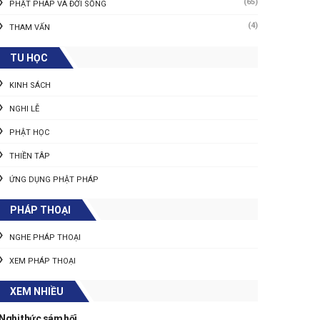
(65)
PHẬT PHÁP VÀ ĐỜI SỐNG
(4)
THAM VẤN
TU HỌC
KINH SÁCH
NGHI LỄ
PHẬT HỌC
THIỀN TÂP
ỨNG DỤNG PHẬT PHÁP
PHÁP THOẠI
NGHE PHÁP THOẠI
XEM PHÁP THOẠI
XEM NHIỀU
Nghi thức sám hối