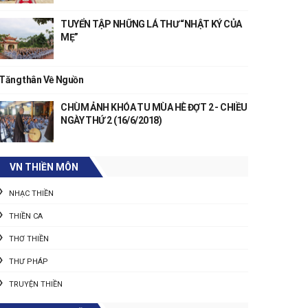
TUYỂN TẬP NHỮNG LÁ THƯ “NHẬT KÝ CỦA
MẸ”
Tăng thân Về Nguồn
CHÙM ẢNH KHÓA TU MÙA HÈ ĐỢT 2 - CHIỀU
NGÀY THỨ 2 (16/6/2018)
VN THIỀN MÔN
NHẠC THIỀN
THIỀN CA
THƠ THIỀN
THƯ PHÁP
TRUYỆN THIỀN