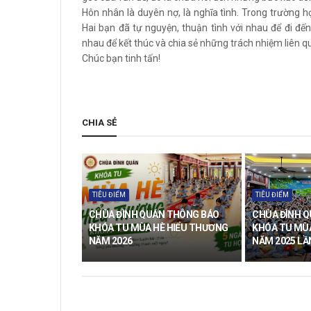
Hôn nhân là duyên nợ, là nghĩa tình. Trong trường hợ
Hai bạn đã tự nguyện, thuận tình với nhau để đi đế
nhau để kết thúc và chia sẻ những trách nhiệm liên qu
Chúc bạn tinh tấn!
CHIA SẺ
TIÊU ĐIỂM
TIÊU ĐIỂM
CHÙA ĐÌNH QUÁN THÔNG BÁO
CHÙA ĐÌNH 
KHÓA TU MÙA HÈ HIỂU THƯƠNG
KHÓA TU MÙ
NĂM 2026
NĂM 2025 LẦ