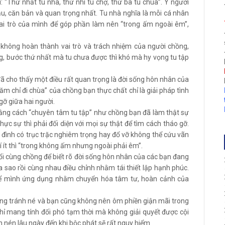
 “Thứ nhất tu nhà, thứ nhì tu chợ, thứ ba tu chùa”. Ý người
ầu, căn bản và quan trọng nhất. Tu nhà nghĩa là mỗi cá nhân
ai trò của mình để góp phần làm nên “trong ấm ngoài êm”,
 không hoàn thành vai trò và trách nhiệm của người chồng,
ng, bước thứ nhất mà tu chưa được thì khó mà hy vọng tu tập
đã cho thấy một điều rất quan trọng là đời sống hôn nhân của
ăm chỉ đi chùa” của chồng bạn thực chất chỉ là giải pháp tình
gỡ giữa hai người.
 bằng cách “chuyên tâm tu tập” như chồng bạn đã làm thật sự
hực sự thì phải đối diện với mọi sự thật để tìm cách tháo gỡ.
 đình có trục trặc nghiêm trọng hay đổ vỡ không thể cứu vãn
hí ít thì “trong không ấm nhưng ngoài phải êm”.
ổi cùng chồng để biết rõ đời sống hôn nhân của các bạn đang
a sao rồi cùng nhau điều chỉnh nhằm tái thiết lập hạnh phúc.
 để mình ứng dụng nhằm chuyển hóa tâm tư, hoàn cảnh của
ặng tránh né và bạn cũng không nên ôm phiền giận mãi trong
hỉ mang tính đối phó tạm thời mà không giải quyết được cội
 nén lâu ngày đến khi bộc phát sẽ rất nguy hiểm.