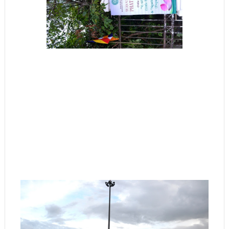
KHÓA TU
CHÙA ĐÌNH QUÁN: LỊCH SINH HOẠT TU HỌC CẢ NĂM
TÂN SỬU 2021
TIN TỨC
Chùm ảnh: Tết Xuân Tân Sửu ở chùa Đình Quán