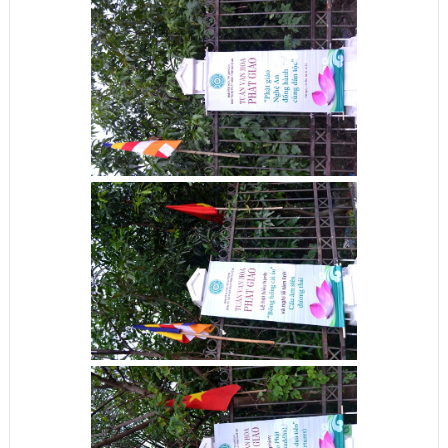
Tâm Đức Hậu
CHIA SẺ
Facebook
Twitter
Google+
In Bài Này