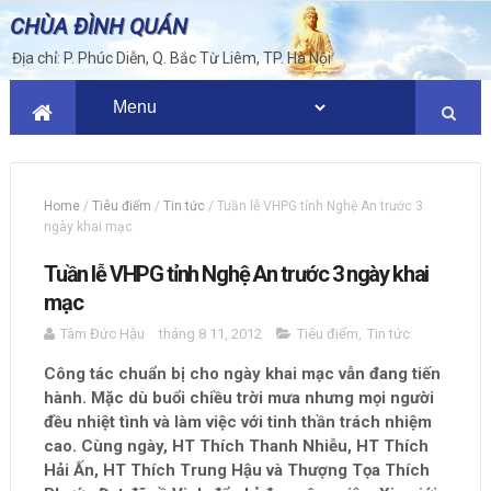
CHÙA ĐÌNH QUÁN
Địa chỉ: P. Phúc Diễn, Q. Bắc Từ Liêm, TP. Hà Nội
Home
/
Tiêu điểm
/
Tin tức
/
Tuần lễ VHPG tỉnh Nghệ An trước 3
ngày khai mạc
Tuần lễ VHPG tỉnh Nghệ An trước 3 ngày khai
mạc
Tâm Đức Hậu
tháng 8 11, 2012
Tiêu điểm
,
Tin tức
Công tác chuẩn bị cho ngày khai mạc vẫn đang tiến
hành. Mặc dù buổi chiều trời mưa nhưng mọi người
đều nhiệt tình và làm việc với tinh thần trách nhiệm
cao. Cùng ngày, HT Thích Thanh Nhiễu, HT Thích
Hải Ấn, HT Thích Trung Hậu và Thượng Tọa Thích