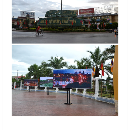
DÀNH CHO PHẬT TỬ TRẺ
Chùa Đình Quán: Đại tiệc chay trong Lễ Hằng thuận cho
đôi Phật tử
CŨ HƠN
MỚI HƠN
Âm hưởng Đại lễ Vu lan trong
Tổng khai mạc Tuần Văn hóa
văn tế thập loại chúng sinh
Phật giáo 2012 tại Nghệ An
Không có nhận xét nào