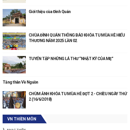
Giới thiệu cùa Đình Quán
CHÙA ĐÌNH QUÁN THÔNG BÁO KHÓA TU MÙA HÈ HIỂU
THƯƠNG NĂM 2025 LẦN 02
TUYỂN TẬP NHỮNG LÁ THƯ “NHẬT KÝ CỦA MẸ”
Tăng thân Về Nguồn
CHÙM ẢNH KHÓA TU MÙA HÈ ĐỢT 2 - CHIỀU NGÀY THỨ
2 (16/6/2018)
VN THIỀN MÔN