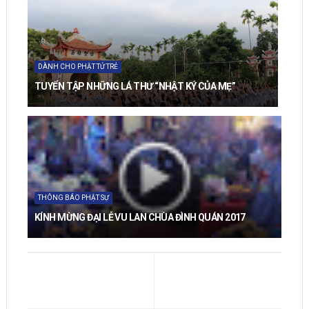
DÀNH CHO PHẬT TỬ TRẺ
TUYỂN TẬP NHỮNG LÁ THƯ “NHẬT KÝ CỦA MẸ”
THÔNG BÁO PHẬT SỰ
KÍNH MỪNG ĐẠI LỄ VU LAN CHÙA ĐÌNH QUÁN 2017