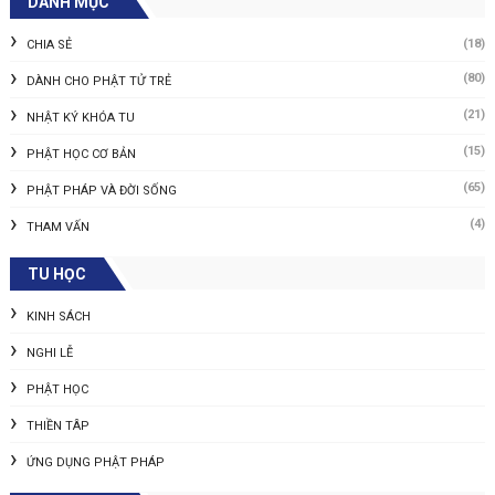
DANH MỤC
(18)
CHIA SẺ
(80)
DÀNH CHO PHẬT TỬ TRẺ
(21)
NHẬT KÝ KHÓA TU
(15)
PHẬT HỌC CƠ BẢN
(65)
PHẬT PHÁP VÀ ĐỜI SỐNG
(4)
THAM VẤN
TU HỌC
KINH SÁCH
NGHI LỄ
PHẬT HỌC
THIỀN TÂP
ỨNG DỤNG PHẬT PHÁP