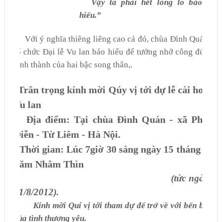
Vậy ta phải hết lòng lo báo
hiếu.”
Với ý nghĩa thiêng liêng cao cả đó, chùa Đình Quán
tổ chức Đại lễ Vu lan báo hiếu để tưởng nhớ công đức
sinh thành của hai bậc song thân,.
Trân trọng kính mời Qúy vị tới dự lễ cài hoa
Vu lan
Địa điểm: Tại chùa Đình Quán - xã Phú
Diễn - Từ Liêm - Hà Nội.
Thời gian: Lúc 7giờ 30 sáng ngày 15 tháng 7
năm Nhâm Thìn
(tức ngày
31/8/2012).
Kính mời Quí vị tới tham dự để trở về với bến bờ
của tình thương yêu.