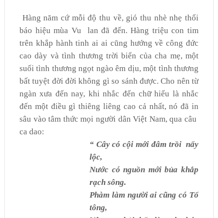
Hàng năm cứ mỗi độ thu về, gió thu nhè nhẹ thổi
báo hiệu mùa Vu
lan đã đến. Hàng triệu con tim
trên khắp hành tinh ai ai cũng hướng về công đức
cao dày và tình thương trời biển của cha mẹ, một
suối tình thương ngọt ngào êm dịu, một tình thương
bất tuyệt đời đời không gì so sánh được. Cho nên từ
ngàn xưa đến nay, khi nhắc đến chữ hiếu là nhắc
đến một điều gì thiêng liêng cao cả nhất, nó đã in
sâu vào tâm thức mọi người dân Việt Nam, qua câu
ca dao:
“ Cây có cội mới đâm trồi
nẩy
lộc,
Nước có nguồn mới bủa khắp
rạch sông.
Phàm làm người ai cũng có Tổ
tông,