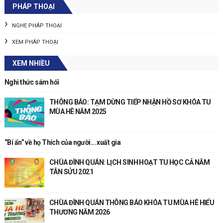
PHÁP THOẠI
NGHE PHÁP THOẠI
XEM PHÁP THOẠI
XEM NHIỀU
Nghi thức sám hối
THÔNG BÁO: TẠM DỪNG TIẾP NHẬN HỒ SƠ KHÓA TU
MÙA HÈ NĂM 2025
“Bí ẩn” về họ Thích của người... xuất gia
CHÙA ĐÌNH QUÁN: LỊCH SINH HOẠT TU HỌC CẢ NĂM
TÂN SỬU 2021
CHÙA ĐÌNH QUÁN THÔNG BÁO KHÓA TU MÙA HÈ HIỂU
THƯƠNG NĂM 2026