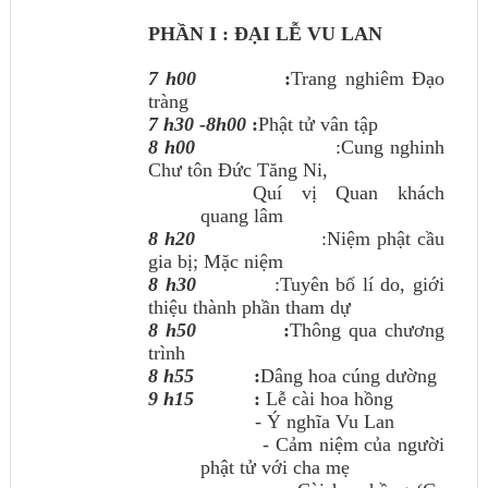
PHẦN I : ĐẠI LỄ VU LAN
7 h00
:
Trang nghiêm Đạo
tràng
7 h30 -8h00
:
Phật tử vân tập
8 h00
:Cung nghinh
Chư tôn Đức Tăng Ni,
Quí vị Quan khách
quang lâm
8 h20
:Niệm phật cầu
gia bị; Mặc niệm
8 h30
:Tuyên bố lí do, giới
thiệu thành phần tham dự
8 h50
:
Thông qua chương
trình
8 h55
:
Dâng hoa cúng dường
9 h15
:
Lễ cài hoa hồng
- Ý nghĩa Vu Lan
- Cảm niệm của người
phật tử với cha mẹ