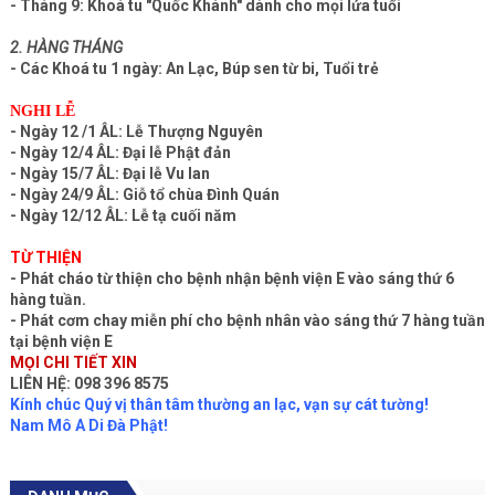
- Tháng 9: Khoá tu "Quốc Khánh" dành cho mọi lứa tuổi
2. HÀNG THÁNG
- Các Khoá tu 1 ngày: An Lạc, Búp sen từ bi, Tuổi trẻ
NGHI LỄ
- Ngày 12 /1 ÂL: Lễ Thượng Nguyên
- Ngày 12/4 ÂL: Đại lễ Phật đản
- Ngày 15/7 ÂL: Đại lễ Vu lan
- Ngày 24/9 ÂL: Giỗ tổ chùa Đình Quán
- Ngày 12/12 ÂL: Lễ tạ cuối năm
TỪ THIỆN
- Phát cháo từ thiện cho bệnh nhận bệnh viện E vào sáng thứ 6
hàng tuần.
- Phát cơm chay miễn phí cho bệnh nhân vào sáng thứ 7 hàng tuần
tại bệnh viện E
MỌI CHI TIẾT XIN
LIÊN HỆ: 098 396 8575
Kính chúc Quý vị thân tâm thường an lạc, vạn sự cát tường!
Nam Mô A Di Đà Phật!