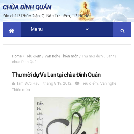
CHÙA ĐÌNH QUÁN
Địa chỉ: P. Phúc Diễn, Q. Bắc Từ Liêm, TP. Hà Nội
Home
/
Tiêu điểm
/
Văn nghệ Thiền môn
/
Thư mời dự Vu Lan tại
chùa Đình Quán
Thư mời dự Vu Lan tại chùa Đình Quán
Tâm Đức Hậu
tháng 8 19, 2012
Tiêu điểm
,
Văn nghệ
Thiền môn