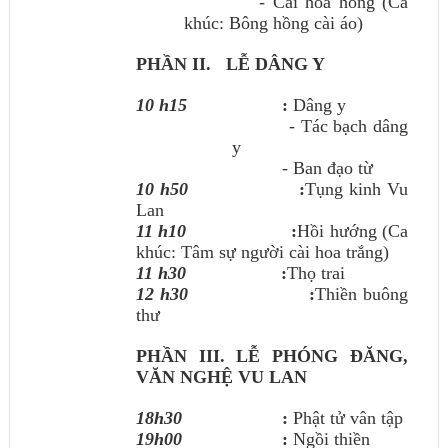
- Cài hoa hồng (Ca
khúc: Bông hồng cài áo)
PHẦN II.
LỄ DÂNG Y
10 h15
:
Dâng y
- Tác bạch dâng
y
- Ban đạo từ
10 h50
:
Tụng kinh Vu
Lan
11 h10
:
Hồi hướng (Ca
khúc: Tâm sự người cài hoa trắng)
11 h30
:
Thọ trai
12 h30
:
Thiền buông
thư
PHẦN III. LỄ PHÓNG ĐĂNG,
VĂN NGHỆ VU LAN
18h30
:
Phật tử vân tập
19h00
:
Ngồi thiền