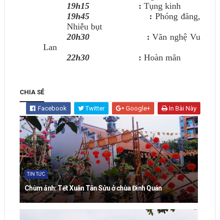
19h15
:
Tụng kinh
19h45
:
Phóng đăng,
Nhiễu bụt
20h30
:
Văn nghệ Vu
Lan
22h30
:
Hoàn mãn
CHIA SẺ
Facebook
Twitter
Google+
In Bài Này
TIN TỨC
Chùm ảnh: Tết Xuân Tân Sửu ở chùa Đình Quán