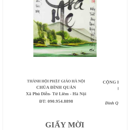
THÀNH HỘI PHẬT GIÁO HÀ NỘI
CỘNG HÒA X
CHÙA ĐÌNH QUÁN
Độc lậ
Xã Phú Diễn- Từ Liêm - Hà Nội
ĐT: 090.954.8898
Đình Quán, 
GIẤY MỜI