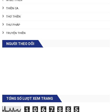
NHẠC THIỀN
THIỀN CA
THƠ THIỀN
THƯ PHÁP
TRUYỆN THIỀN
NGƯỜI THEO DÕI
TỔNG SỐ LƯỢT XEM TRANG
1
0
6
7
8
8
5