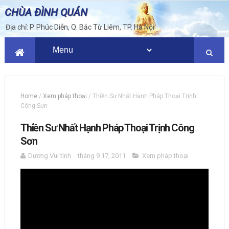
CHÙA ĐÌNH QUÁN
Địa chỉ: P. Phúc Diễn, Q. Bắc Từ Liêm, TP. Hà Nội
Home
/
Xem pháp thoại
/
Thiền Sư Nhất Hạnh Pháp Thoại Trịnh
Công Sơn
Thiền Sư Nhất Hạnh Pháp Thoại Trịnh Công
Sơn
Dương Vui tính
tháng 9 17, 2011
Xem pháp thoại