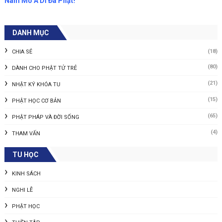
Nam Mô A Di Đà Phật!
DANH MỤC
(18)
CHIA SẺ
(80)
DÀNH CHO PHẬT TỬ TRẺ
(21)
NHẬT KÝ KHÓA TU
(15)
PHẬT HỌC CƠ BẢN
(65)
PHẬT PHÁP VÀ ĐỜI SỐNG
(4)
THAM VẤN
TU HỌC
KINH SÁCH
NGHI LỄ
PHẬT HỌC