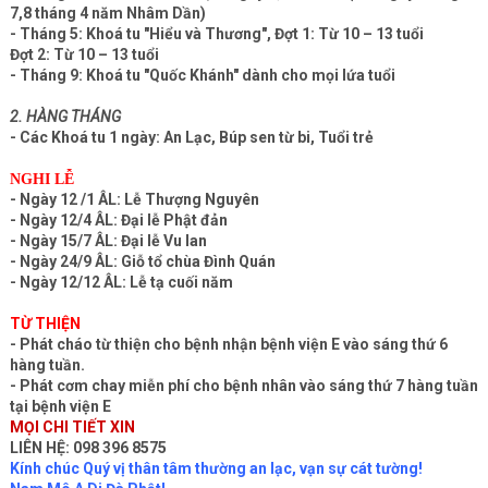
7,8 tháng 4 năm Nhâm Dần)
- Tháng 5: Khoá tu "Hiểu và Thương", Đợt 1: Từ 10 – 13 tuổi
Đợt 2: Từ 10 – 13 tuổi
- Tháng 9: Khoá tu "Quốc Khánh" dành cho mọi lứa tuổi
2. HÀNG THÁNG
- Các Khoá tu 1 ngày: An Lạc, Búp sen từ bi, Tuổi trẻ
NGHI LỄ
- Ngày 12 /1 ÂL: Lễ Thượng Nguyên
- Ngày 12/4 ÂL: Đại lễ Phật đản
- Ngày 15/7 ÂL: Đại lễ Vu lan
- Ngày 24/9 ÂL: Giỗ tổ chùa Đình Quán
- Ngày 12/12 ÂL: Lễ tạ cuối năm
TỪ THIỆN
- Phát cháo từ thiện cho bệnh nhận bệnh viện E vào sáng thứ 6
hàng tuần.
- Phát cơm chay miễn phí cho bệnh nhân vào sáng thứ 7 hàng tuần
tại bệnh viện E
MỌI CHI TIẾT XIN
LIÊN HỆ: 098 396 8575
Kính chúc Quý vị thân tâm thường an lạc, vạn sự cát tường!