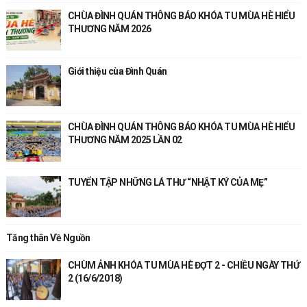
CHÙA ĐÌNH QUÁN THÔNG BÁO KHÓA TU MÙA HÈ HIỂU
THƯƠNG NĂM 2026
Giới thiệu cùa Đình Quán
CHÙA ĐÌNH QUÁN THÔNG BÁO KHÓA TU MÙA HÈ HIỂU
THƯƠNG NĂM 2025 LẦN 02
TUYỂN TẬP NHỮNG LÁ THƯ “NHẬT KÝ CỦA MẸ”
Tăng thân Về Nguồn
CHÙM ẢNH KHÓA TU MÙA HÈ ĐỢT 2 - CHIỀU NGÀY THỨ
2 (16/6/2018)