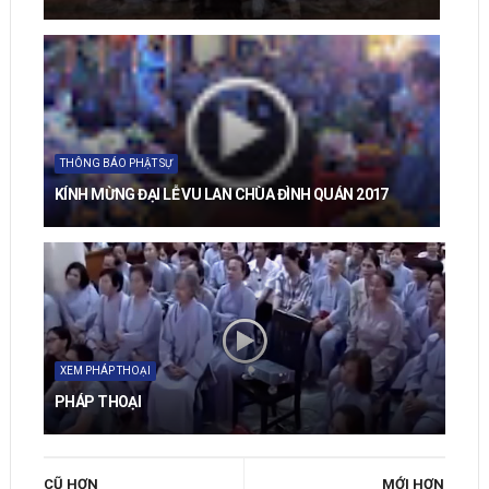
THÔNG BÁO PHẬT SỰ
KÍNH MỪNG ĐẠI LỄ VU LAN CHÙA ĐÌNH QUÁN 2017
XEM PHÁP THOẠI
PHÁP THOẠI
CŨ HƠN
MỚI HƠN