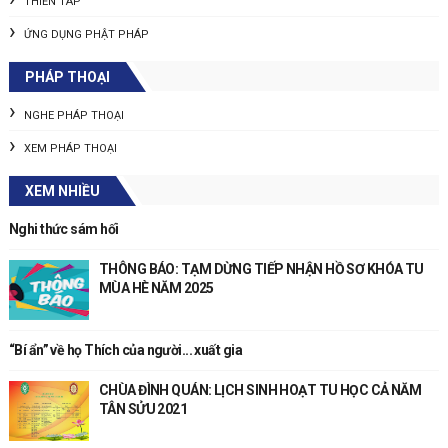
THIỀN TÂP
ỨNG DỤNG PHẬT PHÁP
PHÁP THOẠI
NGHE PHÁP THOẠI
XEM PHÁP THOẠI
XEM NHIỀU
Nghi thức sám hối
THÔNG BÁO: TẠM DỪNG TIẾP NHẬN HỒ SƠ KHÓA TU
MÙA HÈ NĂM 2025
“Bí ẩn” về họ Thích của người... xuất gia
CHÙA ĐÌNH QUÁN: LỊCH SINH HOẠT TU HỌC CẢ NĂM
TÂN SỬU 2021