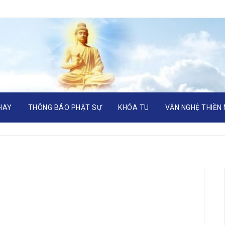
HAY
THÔNG BÁO PHẬT SỰ
KHÓA TU
VĂN NGHỆ THIỀN