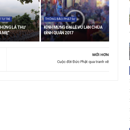
 TỬ TRẺ
THÔNG BÁO PHẬT SỰ
NHỮNG LÁ THƯ
KÍNH MỪNG ĐẠI LỄ VU LAN CHÙA
A MẸ”
ĐÌNH QUÁN 2017
MỚI HƠN
Cuộc đời Đức Phật qua tranh vẽ