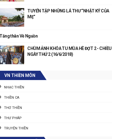
TUYỂN TẬP NHỮNG LÁ THƯ “NHẬT KÝ CỦA
MẸ”
Tăng thân Về Nguồn
CHÙM ẢNH KHÓA TU MÙA HÈ ĐỢT 2 - CHIỀU
NGÀY THỨ 2 (16/6/2018)
VN THIỀN MÔN
NHẠC THIỀN
THIỀN CA
THƠ THIỀN
THƯ PHÁP
TRUYỆN THIỀN