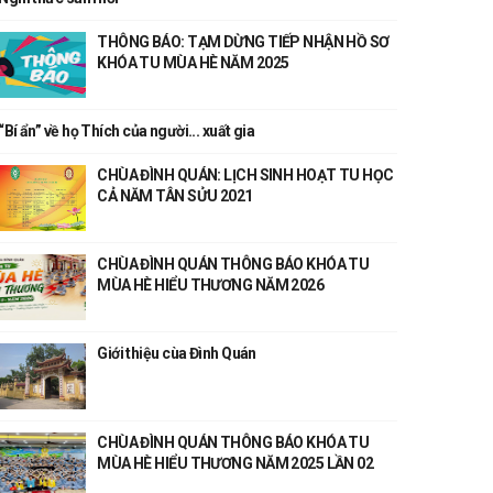
THÔNG BÁO: TẠM DỪNG TIẾP NHẬN HỒ SƠ
KHÓA TU MÙA HÈ NĂM 2025
“Bí ẩn” về họ Thích của người... xuất gia
CHÙA ĐÌNH QUÁN: LỊCH SINH HOẠT TU HỌC
CẢ NĂM TÂN SỬU 2021
CHÙA ĐÌNH QUÁN THÔNG BÁO KHÓA TU
MÙA HÈ HIỂU THƯƠNG NĂM 2026
Giới thiệu cùa Đình Quán
CHÙA ĐÌNH QUÁN THÔNG BÁO KHÓA TU
MÙA HÈ HIỂU THƯƠNG NĂM 2025 LẦN 02