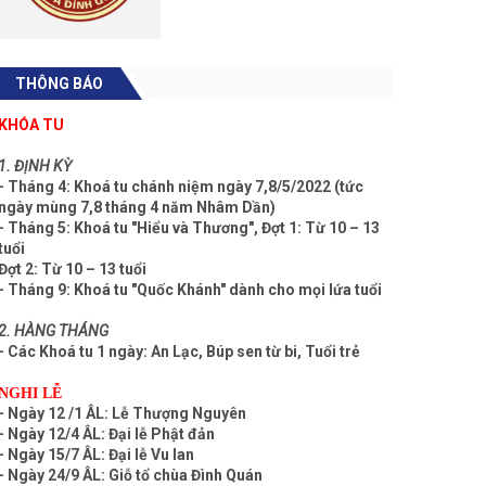
THÔNG BÁO
KHÓA TU
1. ĐỊNH KỲ
- Tháng 4: Khoá tu chánh niệm ngày 7,8/5/2022 (tức
ngày mùng 7,8 tháng 4 năm Nhâm Dần)
- Tháng 5: Khoá tu "Hiểu và Thương", Đợt 1: Từ 10 – 13
tuổi
Đợt 2: Từ 10 – 13 tuổi
- Tháng 9: Khoá tu "Quốc Khánh" dành cho mọi lứa tuổi
2. HÀNG THÁNG
- Các Khoá tu 1 ngày: An Lạc, Búp sen từ bi, Tuổi trẻ
NGHI LỄ
- Ngày 12 /1 ÂL: Lễ Thượng Nguyên
- Ngày 12/4 ÂL: Đại lễ Phật đản
- Ngày 15/7 ÂL: Đại lễ Vu lan
- Ngày 24/9 ÂL: Giỗ tổ chùa Đình Quán