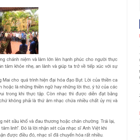
ỡng chánh niệm và làm lớn lên hạnh phúc cho người thực
ân tâm khỏe nhẹ, an lành và giúp ta trở về tiếp xúc với sự
 Mai cho quá trình hiện đại hóa đạo Bụt. Lời của thiền ca
n hoặc là những thiền ngữ hay những lời thơ, ý tứ của các
vui trong khi thực tập. Còn nhạc thì được diễn đạt bằng
át chứ không phải là thứ âm nhạc chứa nhiều chất ủy mị và
 nét sầu khổ và đau thương hoặc chán chường. Trái lại,
âm linh”. Đó là lời nhận xét của nhạc sĩ Anh Việt khi
hận được điều đó, nhạc sĩ đã chuyển hóa rất nhiều.