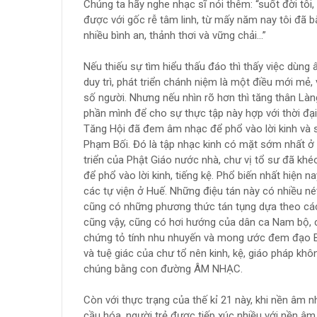
Chúng ta hãy nghe nhạc sĩ nói thêm: “suốt đời tôi,
được với gốc rễ tâm linh, từ mấy năm nay tôi đã b
nhiều bình an, thảnh thơi và vững chải…”
Nếu thiếu sự tìm hiểu thấu đáo thì thấy việc dùng â
duy trì, phát triển chánh niệm là một điều mới mẻ
số người. Nhưng nếu nhìn rõ hơn thì tăng thân Làng
phần mình để cho sự thực tập này hợp với thời đại 
Tăng Hội đã đem âm nhạc để phổ vào lời kinh và s
Phạm Bối. Đó là tập nhạc kinh có mặt sớm nhất ở n
triển của Phật Giáo nước nhà, chư vị tổ sư đã kh
để phổ vào lời kinh, tiếng kệ. Phổ biến nhất hiện na
các tự viện ở Huế. Những điệu tán này có nhiều n
cũng có những phương thức tán tụng dựa theo các
cũng vậy, cũng có hơi hướng của dân ca Nam bộ, cải
chứng tỏ tính nhu nhuyến và mong ước đem đạo Bụt 
và tuệ giác của chư tổ nên kinh, kệ, giáo pháp k
chúng bằng con đường ÂM NHẠC.
Còn với thực trạng của thế kỉ 21 này, khi nền âm 
cầu hóa, người trẻ được tiếp xúc nhiều với nền âm 