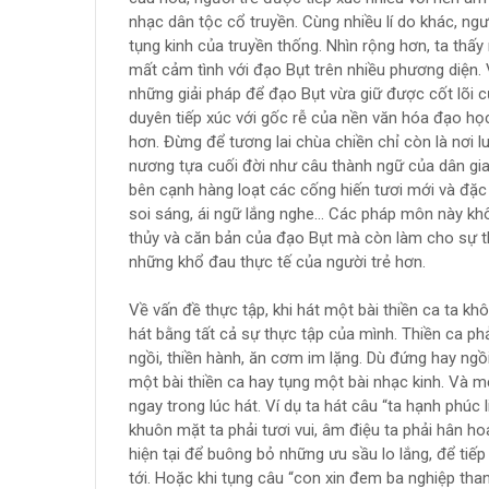
nhạc dân tộc cổ truyền. Cùng nhiều lí do khác, n
tụng kinh của truyền thống. Nhìn rộng hơn, ta thấy
mất cảm tình với đạo Bụt trên nhiều phương diện.
những giải pháp để đạo Bụt vừa giữ được cốt lõi c
duyên tiếp xúc với gốc rễ của nền văn hóa đạo họ
hơn. Đừng để tương lai chùa chiền chỉ còn là nơi l
nương tựa cuối đời như câu thành ngữ của dân gian 
bên cạnh hàng loạt các cống hiến tươi mới và đặc 
soi sáng, ái ngữ lắng nghe… Các pháp môn này khô
thủy và căn bản của đạo Bụt mà còn làm cho sự thự
những khổ đau thực tế của người trẻ hơn.
Về vấn đề thực tập, khi hát một bài thiền ca ta khô
hát bằng tất cả sự thực tập của mình. Thiền ca p
ngồi, thiền hành, ăn cơm im lặng. Dù đứng hay ngồi
một bài thiền ca hay tụng một bài nhạc kinh. Và mộ
ngay trong lúc hát. Ví dụ ta hát câu “ta hạnh phúc l
khuôn mặt ta phải tươi vui, âm điệu ta phải hân ho
hiện tại để buông bỏ những ưu sầu lo lắng, để ti
tới. Hoặc khi tụng câu “con xin đem ba nghiệp than