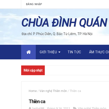
ĐĂNG NHẬP
CHÙA ĐÌNH QUÁN
Địa chỉ: P. Phúc Diễn, Q. Bắc Từ Liêm, TP. Hà Nội
GIỚI THIỆU
TIN TỨC
ẨM THỰC C
Mới cập nhật
Home
/
Văn nghệ Thiền môn
/
Thiền ca
Thiền ca
lanhvt88
tháng 9 16, 2011
Văn nghệ Thiền môn