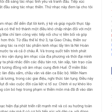
 tôi đã sáng tác nhạc tình yêu và tranh đấu. Tiếp xúc
ắt đầu sáng tác nhạc thiền. Thứ nhạc này đem lại cho tôi
m nhạc để diễn đạt lời kinh, ‎ý kệ và giúp người thực tập
, và có thể trở thành một điều khó chấp nhận đối với một
 Mai chỉ làm công việc tiếp nối chư vị tiền bối và góp
hơn thôi. Từ đầu thế kỉ thứ 3, tại Giao Châu, thiền sư
áng tác ra một tác phẩm kinh nhạc lấy tên là Nê Hoàn
ước ta và cả ở châu Á. Và trong suốt tiến trình phát
éo léo vận dụng âm nhạc của địa phương và thời đại mình
y ta phải nhắc đến các điệu tán rơi, tán xấp, tán trạo của
ét tương đồng với âm nhạc cung đình Huế. Ở miền Bắc
 làn điệu xẩm, chầu văn và dân ca Bắc bộ. Miền Nam
 lương, trong các giai điệu, nghi thức tán tụng. Điều này
đi vào cuộc đời của liệt vị tổ sư. Chính vì sự khéo léo
hông còn bó hẹp trong phạm vi thiền môn mà đã đi vào dân
nhạc hiện đại phát triển rất mạnh mẽ và có xu hướng toàn
nhạc này mà ít có cơ hội tiếp xúc với dân ca, với dòng