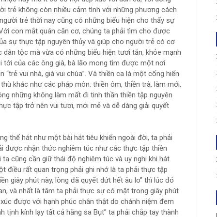
gười trẻ không còn nhiều cảm tình với những phương cách
 người trẻ thời nay cũng có những biểu hiện cho thấy sự
 Với con mắt quán căn cơ, chúng ta phải tìm cho được
ủa sự thực tập nguyên thủy và giúp cho người trẻ có cơ
c dân tộc mà vừa có những biểu hiện tươi tắn, khỏe mạnh
ui tới của các ông già, bà lão mong tìm được một nơi
“trẻ vui nhà, già vui chùa”. Và thiền ca là một cống hiến
thù khác như các pháp môn: thiền ôm, thiền trà, làm mới,
ng những không làm mất đi tinh thần thiền tập nguyên
c tập trở nên vui tươi, mới mẻ và dễ dàng giải quyết
ng thể hát như một bài hát tiêu khiển ngoài đời, ta phải
hải được nhận thức nghiêm túc như các thực tập thiền
 ta cũng cần giữ thái độ nghiêm túc và uy nghi khi hát
t điều rất quan trọng phải ghi nhớ là ta phải thực tập
iền giây phút này, lòng đã quyết dứt hết âu lo” thì lúc đó
an, và nhất là tâm ta phải thực sự có mặt trong giây phút
ếp xúc được với hạnh phúc chân thật do chánh niệm đem
h tịnh kính lạy tất cả hằng sa Bụt” ta phải chắp tay thành