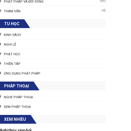
(65)
PHẬT PHÁP VÀ ĐỜI SỐNG
(4)
THAM VẤN
TU HỌC
KINH SÁCH
NGHI LỄ
PHẬT HỌC
THIỀN TÂP
ỨNG DỤNG PHẬT PHÁP
PHÁP THOẠI
NGHE PHÁP THOẠI
XEM PHÁP THOẠI
XEM NHIỀU
Nghi thức sám hối