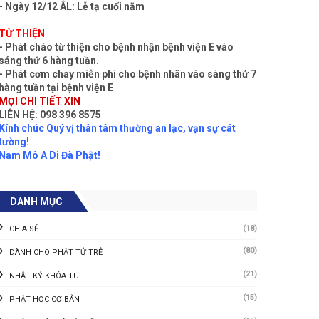
- Ngày 12/12 ÂL: Lễ tạ cuối năm
TỪ THIỆN
- Phát cháo từ thiện cho bệnh nhận bệnh viện E vào
sáng thứ 6 hàng tuần.
- Phát cơm chay miễn phí cho bệnh nhân vào sáng thứ 7
hàng tuần tại bệnh viện E
MỌI CHI TIẾT XIN
LIÊN HỆ: 098 396 8575
Kính chúc Quý vị thân tâm thường an lạc, vạn sự cát
tường!
Nam Mô A Di Đà Phật!
DANH MỤC
(18)
CHIA SẺ
(80)
DÀNH CHO PHẬT TỬ TRẺ
(21)
NHẬT KÝ KHÓA TU
(15)
PHẬT HỌC CƠ BẢN