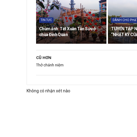
TIN TỨC
DÀNH CHO PHẬT
Chùm ảnh: Tết Xuân Tân Sửu ở
TUYỂN TẬP 
chùa Đình Quán
“NHẬT KÝ CỦ
CŨ HƠN
Thở chánh niệm
Không có nhận xét nào