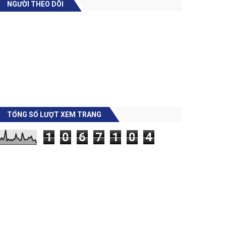
NGƯỜI THEO DÕI
TỔNG SỐ LƯỢT XEM TRANG
1
0
6
7
1
0
4