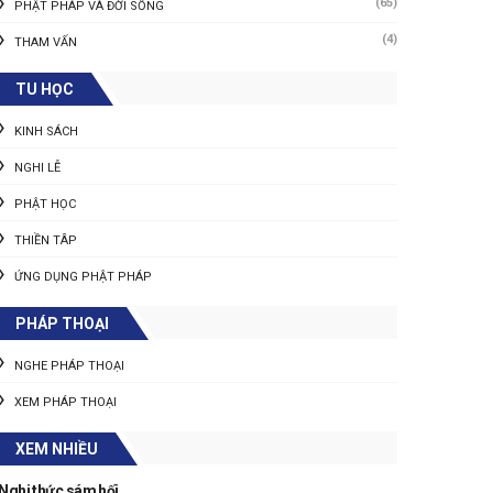
(65)
PHẬT PHÁP VÀ ĐỜI SỐNG
(4)
THAM VẤN
TU HỌC
KINH SÁCH
NGHI LỄ
PHẬT HỌC
THIỀN TÂP
ỨNG DỤNG PHẬT PHÁP
PHÁP THOẠI
NGHE PHÁP THOẠI
XEM PHÁP THOẠI
XEM NHIỀU
Nghi thức sám hối