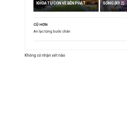
KHÓA TU CON VỀ BÊN PHẬT
SỐNG (KỲ 2)
CŨ HƠN
An lạc từng bước chân
Không có nhận xét nào