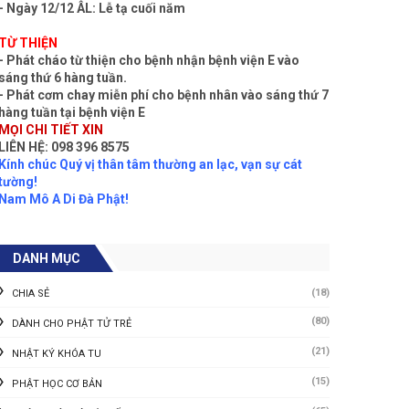
- Ngày 12/12 ÂL: Lễ tạ cuối năm
TỪ THIỆN
- Phát cháo từ thiện cho bệnh nhận bệnh viện E vào
sáng thứ 6 hàng tuần.
- Phát cơm chay miễn phí cho bệnh nhân vào sáng thứ 7
hàng tuần tại bệnh viện E
MỌI CHI TIẾT XIN
LIÊN HỆ: 098 396 8575
Kính chúc Quý vị thân tâm thường an lạc, vạn sự cát
tường!
Nam Mô A Di Đà Phật!
DANH MỤC
(18)
CHIA SẺ
(80)
DÀNH CHO PHẬT TỬ TRẺ
(21)
NHẬT KÝ KHÓA TU
(15)
PHẬT HỌC CƠ BẢN