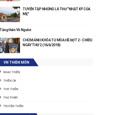
TUYỂN TẬP NHỮNG LÁ THƯ “NHẬT KÝ CỦA
MẸ”
Tăng thân Về Nguồn
CHÙM ẢNH KHÓA TU MÙA HÈ ĐỢT 2 - CHIỀU
NGÀY THỨ 2 (16/6/2018)
VN THIỀN MÔN
NHẠC THIỀN
THIỀN CA
THƠ THIỀN
THƯ PHÁP
TRUYỆN THIỀN