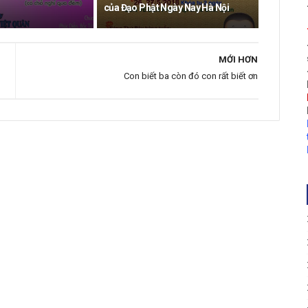
của Đạo Phật Ngày Nay Hà Nội
MỚI HƠN
Con biết ba còn đó con rất biết ơn