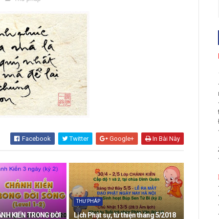
Facebook
Twitter
Google+
In Bài Này
THƯ PHÁP
NH KIẾN TRONG ĐỜI
Lịch Phật sự, từ thiện tháng 5/2018