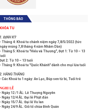
THÔNG BÁO
KHÓA TU
1. ĐỊNH KỲ
- Tháng 4: Khoá tu chánh niệm ngày 7,8/5/2022 (tức
ngày mùng 7,8 tháng 4 năm Nhâm Dần)
- Tháng 5: Khoá tu "Hiểu và Thương", Đợt 1: Từ 10 – 13
tuổi
Đợt 2: Từ 10 – 13 tuổi
- Tháng 9: Khoá tu "Quốc Khánh" dành cho mọi lứa tuổi
2. HÀNG THÁNG
- Các Khoá tu 1 ngày: An Lạc, Búp sen từ bi, Tuổi trẻ
NGHI LỄ
- Ngày 12 /1 ÂL: Lễ Thượng Nguyên
- Ngày 12/4 ÂL: Đại lễ Phật đản
- Ngày 15/7 ÂL: Đại lễ Vu lan
- Ngày 24/9 ÂL: Giỗ tổ chùa Đình Quán