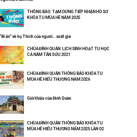
THÔNG BÁO: TẠM DỪNG TIẾP NHẬN HỒ SƠ
KHÓA TU MÙA HÈ NĂM 2025
“Bí ẩn” về họ Thích của người... xuất gia
CHÙA ĐÌNH QUÁN: LỊCH SINH HOẠT TU HỌC
CẢ NĂM TÂN SỬU 2021
CHÙA ĐÌNH QUÁN THÔNG BÁO KHÓA TU
MÙA HÈ HIỂU THƯƠNG NĂM 2026
Giới thiệu cùa Đình Quán
CHÙA ĐÌNH QUÁN THÔNG BÁO KHÓA TU
MÙA HÈ HIỂU THƯƠNG NĂM 2025 LẦN 02