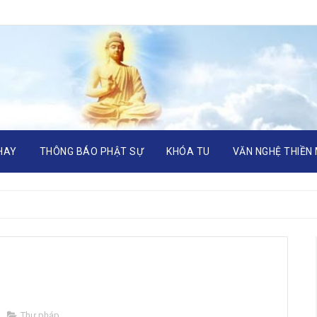
HAY
THÔNG BÁO PHẬT SỰ
KHÓA TU
VĂN NGHỆ THIỀN
Thư pháp