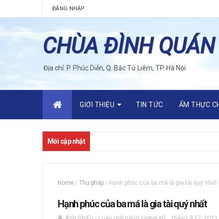
ĐĂNG NHẬP
CHÙA ĐÌNH QUÁN
Địa chỉ: P. Phúc Diễn, Q. Bắc Từ Liêm, TP. Hà Nội
GIỚI THIỆU
TIN TỨC
ẨM THỰC C
Mới cập nhật
Home
/
Thư pháp
/
Hạnh phúc của ba má là gia tài quý nhất
Hạnh phúc của ba má là gia tài quý nhất
Ánh ShiFu - Luận giải năng lượng số
tháng 9 27, 2011