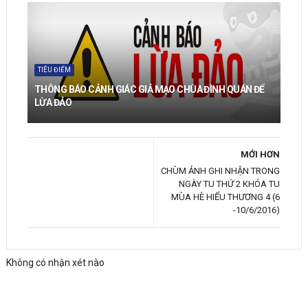
TIÊU ĐIỂM
THÔNG BÁO CẢNH GIÁC GIẢ MẠO CHÙA ĐÌNH QUÁN ĐỂ
LỪA ĐẢO
MỚI HƠN
CHÙM ẢNH GHI NHẬN TRONG
NGÀY TU THỨ 2 KHÓA TU
MÙA HÈ HIỂU THƯƠNG 4 (6
-10/6/2016)
Không có nhận xét nào