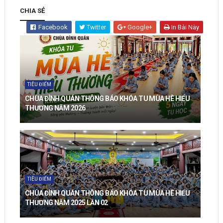
CHIA SẺ
Facebook
Twitter
Google+
In Bài Này
TIÊU ĐIỂM
CHÙA ĐÌNH QUÁN THÔNG BÁO KHÓA TU MÙA HÈ HIỂU
THƯƠNG NĂM 2026
TIÊU ĐIỂM
CHÙA ĐÌNH QUÁN THÔNG BÁO KHÓA TU MÙA HÈ HIỂU
THƯƠNG NĂM 2025 LẦN 02