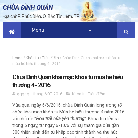
CHÙA ĐÌNH QUÁN
Địa chỉ: P. Phúc Diễn, Q. Bắc Từ Liêm, TP. Hà Nội
Home
/
Khóa tu
/
Tiêu điểm
/
Chùa Đình Quán khai mạc khóa tu
mùa hè hiểu thương 4 - 2016
Chùa Đình Quán khai mạc khóa tu mùa hè hiểu
thương 4 - 2016
qqqqq
tháng 6 07, 2016
Khóa tu
,
Tiêu điểm
Vừa qua, ngày 6/6/2016, chùa Đình Quán long trọng tổ
chức khai mạc khóa tu Mùa hè hiểu thương 4 năm 2016
với chủ đề "
Hoa trái của yêu thương
". Khóa tu diễn ra
trong 5 ngày, từ ngày 6-10/6 với sự tham gia của gần
300 thiền sinh đến từ khắp các tỉnh thành và thu hút