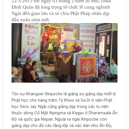
22/3/2015 tức ngày 03 tháng 2 năm Ất mùi, chùa
Đình Quán đã long trọng tổ chức lễ cung nghinh
Ngài đến giao lưu và sẻ chia Phật Pháp nhân dịp
đầu xuân năm mới.
Tôn sư Khangser Rinpoche là giảng sư giảng dạy triết lý
Phật học cho hàng trăm Tỳ Kheo và Sa Di ở viện Phật
học Sera Jay. Ngài cũng giảng dạy trong các tu viện
thuộc dòng Cổ Mật Nyingma và Kagyu ở Dharamsala Ấn
Độ và quốc gia Nepan. Ngoài ra ngài Rinpoche còn
giảng dạy cho đủ các tầng lớp và sắc dân như Ấn Độ,