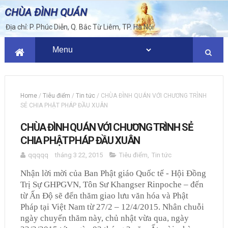
CHÙA ĐÌNH QUÁN
Địa chỉ: P. Phúc Diễn, Q. Bắc Từ Liêm, TP. Hà Nội
Home
/
Tiêu điểm
/
Tin tức
/
CHÙA ĐÌNH QUÁN VỚI CHƯƠNG TRÌNH
SẺ CHIA PHẬT PHÁP ĐẦU XUÂN
CHÙA ĐÌNH QUÁN VỚI CHƯƠNG TRÌNH SẺ
CHIA PHẬT PHÁP ĐẦU XUÂN
qqqqq
tháng 3 22, 2015
Tiêu điểm
,
Tin tức
Nhận lời mời của Ban Phật giáo Quốc tế - Hội Đồng
Trị Sự GHPGVN, Tôn Sư Khangser Rinpoche – đến
từ Ấn Độ sẽ đến thăm giao lưu văn hóa và Phật
Pháp tại Việt Nam từ 27/2 – 12/4/2015. Nhân chuỗi
ngày chuyến thăm này, chủ nhật vừa qua, ngày