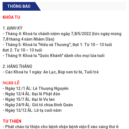
THÔNG BÁO
KHÓA TU
1. ĐỊNH KỲ
- Tháng 4: Khoá tu chánh niệm ngày 7,8/5/2022 (tức ngày mùng
7,8 tháng 4 năm Nhâm Dần)
- Tháng 5: Khoá tu "Hiểu và Thương", Đợt 1: Từ 10 – 13 tuổi
Đợt 2: Từ 10 – 13 tuổi
- Tháng 9: Khoá tu "Quốc Khánh" dành cho mọi lứa tuổi
2. HÀNG THÁNG
- Các Khoá tu 1 ngày: An Lạc, Búp sen từ bi, Tuổi trẻ
NGHI LỄ
- Ngày 12 /1 ÂL: Lễ Thượng Nguyên
- Ngày 12/4 ÂL: Đại lễ Phật đản
- Ngày 15/7 ÂL: Đại lễ Vu lan
- Ngày 24/9 ÂL: Giỗ tổ chùa Đình Quán
- Ngày 12/12 ÂL: Lễ tạ cuối năm
TỪ THIỆN
- Phát cháo từ thiện cho bệnh nhận bệnh viện E vào sáng thứ 6