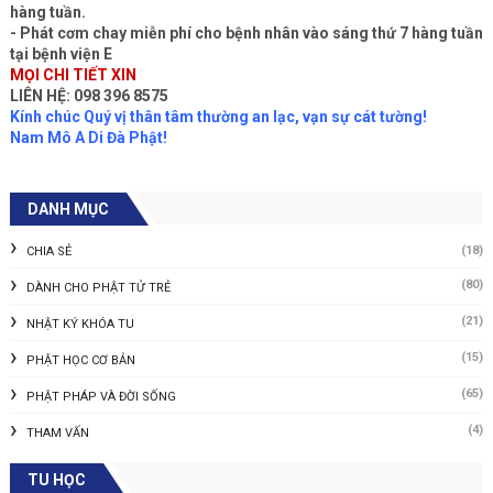
hàng tuần.
- Phát cơm chay miễn phí cho bệnh nhân vào sáng thứ 7 hàng tuần
tại bệnh viện E
MỌI CHI TIẾT XIN
LIÊN HỆ: 098 396 8575
Kính chúc Quý vị thân tâm thường an lạc, vạn sự cát tường!
Nam Mô A Di Đà Phật!
DANH MỤC
(18)
CHIA SẺ
(80)
DÀNH CHO PHẬT TỬ TRẺ
(21)
NHẬT KÝ KHÓA TU
(15)
PHẬT HỌC CƠ BẢN
(65)
PHẬT PHÁP VÀ ĐỜI SỐNG
(4)
THAM VẤN
TU HỌC