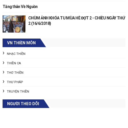
Tăng thân Về Nguồn
CHÙM ẢNH KHÓA TU MÙA HÈ ĐỢT 2 - CHIỀU NGÀY THỨ
2 (16/6/2018)
VN THIỀN MÔN
NHẠC THIỀN
THIỀN CA
THƠ THIỀN
THƯ PHÁP
TRUYỆN THIỀN
NGƯỜI THEO DÕI