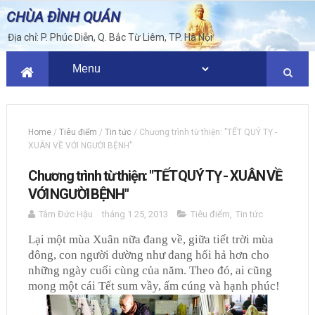
CHÙA ĐÌNH QUÁN
Địa chỉ: P. Phúc Diễn, Q. Bắc Từ Liêm, TP. Hà Nội
Home
/
Tiêu điểm
/
Tin tức
/
Chương trình từ thiện: "TẾT QUÝ TỴ -
XUÂN VỀ VỚI NGƯỜI BỆNH"
Chương trình từ thiện: "TẾT QUÝ TỴ - XUÂN VỀ
VỚI NGƯỜI BỆNH"
Tâm Đức Hậu
tháng 1 25, 2013
Tiêu điểm
,
Tin tức
Lại một mùa Xuân nữa đang về
, g
iữa tiết trời
mùa
đông
, con người dường như đang hối hả hơn cho
những ngày cuối cùng của năm. Theo đó, ai cũng
mong một cái Tết sum vầy, ấm cúng và hạnh phúc!