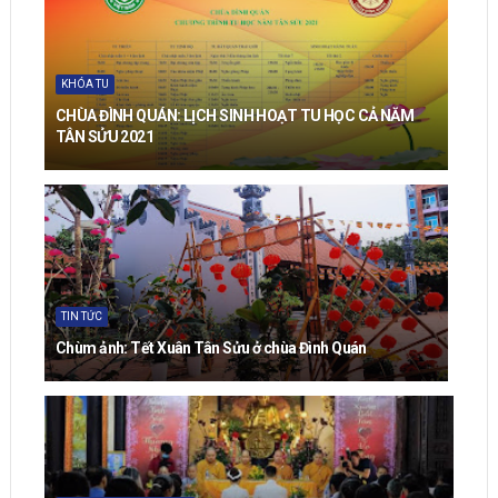
KHÓA TU
CHÙA ĐÌNH QUÁN: LỊCH SINH HOẠT TU HỌC CẢ NĂM
TÂN SỬU 2021
TIN TỨC
Chùm ảnh: Tết Xuân Tân Sửu ở chùa Đình Quán