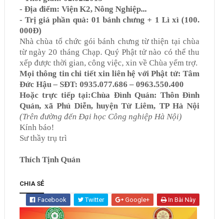
- Địa điểm: Viện K2, Nông Nghiệp...
- Trị giá phần quà:
0
1 bánh chưng + 1 Lì xì (100.
000Đ)
Nhà chùa tổ chức gói bánh chưng từ thiện tại chùa
từ ngày 20 tháng
C
hạp. Quý Phật tử nào có thể thu
xếp được thời gian, công việc, xin về Chùa yểm trợ.
Mọi thông tin chi tiết xin liên hệ với Phật tử: Tâm
Đức Hậu – SĐT: 0935.077.686 – 0963.550.400
Hoặc trực tiếp tại:Chùa Đình Quán
:
Thôn Đình
Quán, xã Phú Diễn, huyện Từ Liêm, TP Hà Nội
(Trên đường đến Đại học Công nghiệp Hà Nội)
Kính báo!
Sư thầy trụ trì
Thích Tịnh Quán
CHIA SẺ
Facebook
Twitter
Google+
In Bài Này