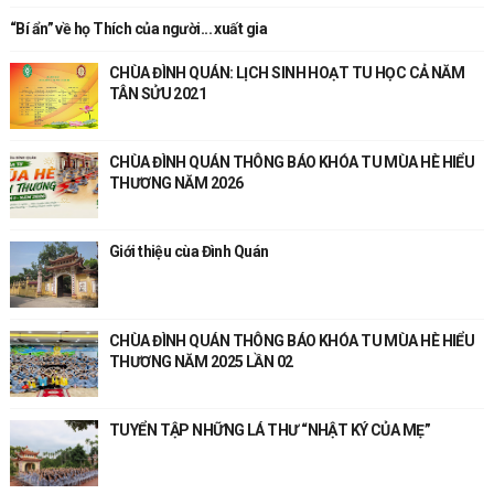
“Bí ẩn” về họ Thích của người... xuất gia
CHÙA ĐÌNH QUÁN: LỊCH SINH HOẠT TU HỌC CẢ NĂM
TÂN SỬU 2021
CHÙA ĐÌNH QUÁN THÔNG BÁO KHÓA TU MÙA HÈ HIỂU
THƯƠNG NĂM 2026
Giới thiệu cùa Đình Quán
CHÙA ĐÌNH QUÁN THÔNG BÁO KHÓA TU MÙA HÈ HIỂU
THƯƠNG NĂM 2025 LẦN 02
TUYỂN TẬP NHỮNG LÁ THƯ “NHẬT KÝ CỦA MẸ”