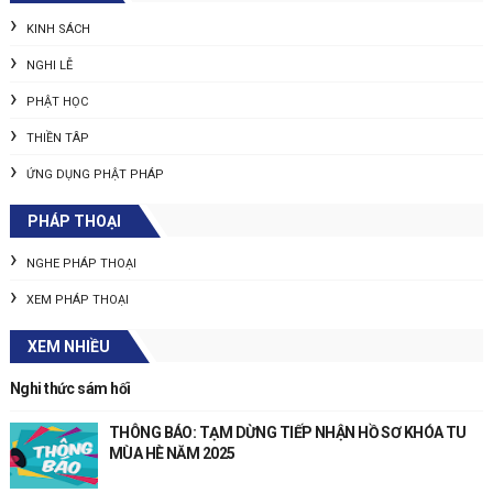
KINH SÁCH
NGHI LỄ
PHẬT HỌC
THIỀN TÂP
ỨNG DỤNG PHẬT PHÁP
PHÁP THOẠI
NGHE PHÁP THOẠI
XEM PHÁP THOẠI
XEM NHIỀU
Nghi thức sám hối
THÔNG BÁO: TẠM DỪNG TIẾP NHẬN HỒ SƠ KHÓA TU
MÙA HÈ NĂM 2025