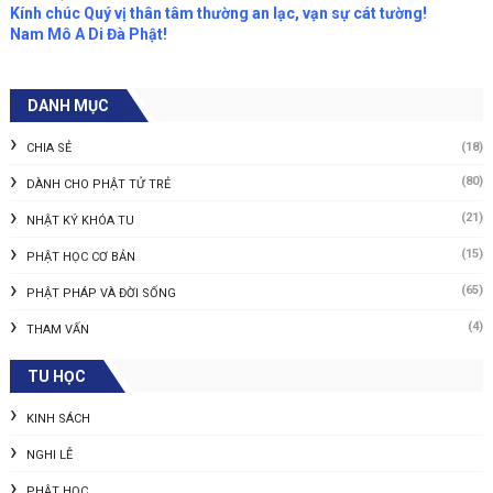
Kính chúc Quý vị thân tâm thường an lạc, vạn sự cát tường!
Nam Mô A Di Đà Phật!
DANH MỤC
(18)
CHIA SẺ
(80)
DÀNH CHO PHẬT TỬ TRẺ
(21)
NHẬT KÝ KHÓA TU
(15)
PHẬT HỌC CƠ BẢN
(65)
PHẬT PHÁP VÀ ĐỜI SỐNG
(4)
THAM VẤN
TU HỌC
KINH SÁCH
NGHI LỄ
PHẬT HỌC