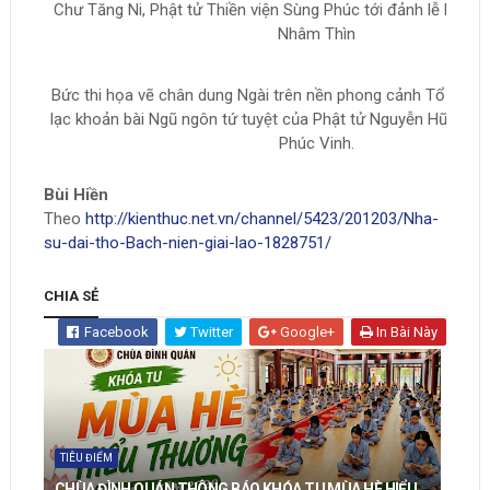
Chư Tăng Ni, Phật tử Thiền viện Sùng Phúc tới đảnh lễ Ngài 
Nhâm Thìn
Bức thi họa vẽ chân dung Ngài trên nền phong cảnh Tổ đình H
lạc khoản bài Ngũ ngôn tứ tuyệt của Phật tử Nguyễn Hữu Tu
Phúc Vinh.
Bùi Hiền
Theo
http://kienthuc.net.vn/channel/5423/201203/Nha-
su-dai-tho-Bach-nien-giai-lao-1828751/
CHIA SẺ
Facebook
Twitter
Google+
In Bài Này
TIÊU ĐIỂM
CHÙA ĐÌNH QUÁN THÔNG BÁO KHÓA TU MÙA HÈ HIỂU