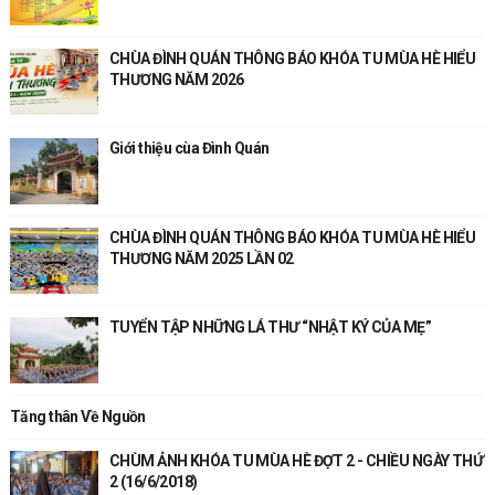
CHÙA ĐÌNH QUÁN THÔNG BÁO KHÓA TU MÙA HÈ HIỂU
THƯƠNG NĂM 2026
Giới thiệu cùa Đình Quán
CHÙA ĐÌNH QUÁN THÔNG BÁO KHÓA TU MÙA HÈ HIỂU
THƯƠNG NĂM 2025 LẦN 02
TUYỂN TẬP NHỮNG LÁ THƯ “NHẬT KÝ CỦA MẸ”
Tăng thân Về Nguồn
CHÙM ẢNH KHÓA TU MÙA HÈ ĐỢT 2 - CHIỀU NGÀY THỨ
2 (16/6/2018)