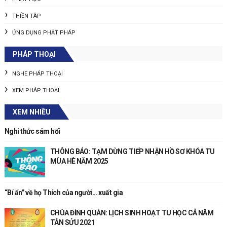
THIỀN TÂP
ỨNG DỤNG PHẬT PHÁP
PHÁP THOẠI
NGHE PHÁP THOẠI
XEM PHÁP THOẠI
XEM NHIỀU
Nghi thức sám hối
THÔNG BÁO: TẠM DỪNG TIẾP NHẬN HỒ SƠ KHÓA TU
MÙA HÈ NĂM 2025
“Bí ẩn” về họ Thích của người... xuất gia
CHÙA ĐÌNH QUÁN: LỊCH SINH HOẠT TU HỌC CẢ NĂM
TÂN SỬU 2021