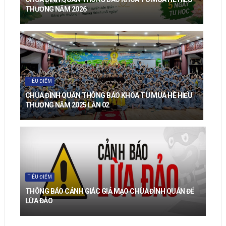
THƯƠNG NĂM 2026
TIÊU ĐIỂM
CHÙA ĐÌNH QUÁN THÔNG BÁO KHÓA TU MÙA HÈ HIỂU
THƯƠNG NĂM 2025 LẦN 02
TIÊU ĐIỂM
THÔNG BÁO CẢNH GIÁC GIẢ MẠO CHÙA ĐÌNH QUÁN ĐỂ
LỪA ĐẢO