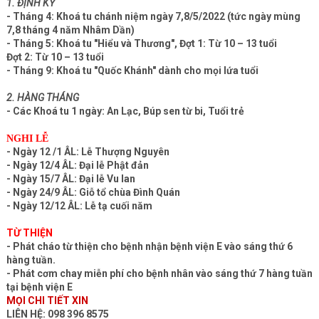
1. ĐỊNH KỲ
- Tháng 4: Khoá tu chánh niệm ngày 7,8/5/2022 (tức ngày mùng
7,8 tháng 4 năm Nhâm Dần)
- Tháng 5: Khoá tu "Hiểu và Thương", Đợt 1: Từ 10 – 13 tuổi
Đợt 2: Từ 10 – 13 tuổi
- Tháng 9: Khoá tu "Quốc Khánh" dành cho mọi lứa tuổi
2. HÀNG THÁNG
- Các Khoá tu 1 ngày: An Lạc, Búp sen từ bi, Tuổi trẻ
NGHI LỄ
- Ngày 12 /1 ÂL: Lễ Thượng Nguyên
- Ngày 12/4 ÂL: Đại lễ Phật đản
- Ngày 15/7 ÂL: Đại lễ Vu lan
- Ngày 24/9 ÂL: Giỗ tổ chùa Đình Quán
- Ngày 12/12 ÂL: Lễ tạ cuối năm
TỪ THIỆN
- Phát cháo từ thiện cho bệnh nhận bệnh viện E vào sáng thứ 6
hàng tuần.
- Phát cơm chay miễn phí cho bệnh nhân vào sáng thứ 7 hàng tuần
tại bệnh viện E
MỌI CHI TIẾT XIN
LIÊN HỆ: 098 396 8575