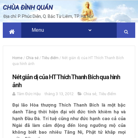
CHÙA ĐÌNH QUÁN
Địa chỉ: P. Phúc Diễn, Q. Bắc Từ Liêm, TP. Hà Nội
Home
/
Chia sẻ
/
Tiêu điểm
/
Nét giản dị của HT Thích Thanh Bích
qua hình ảnh
Nét giản dị của HT Thích Thanh Bích qua hình
ảnh
Tâm Đức Hậu
tháng 3 13, 2012
Chia sẻ
,
Tiêu điểm
Đại lão Hòa thượng Thích Thanh Bích là một bậc
danh Tăng thời hiện đại với đức tính khiêm hạ và
hạnh Đầu Đà. Trí tuệ cũng như đức hạnh cao cả của
Ngài đã làm cảm động đến lòng ngưỡng mộ của
không biết bao nhiêu Tăng Ni, Phật tử khắp mọi