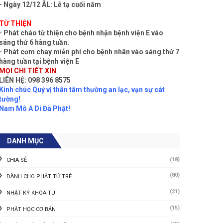
- Ngày 12/12 ÂL: Lễ tạ cuối năm
TỪ THIỆN
- Phát cháo từ thiện cho bệnh nhận bệnh viện E vào
sáng thứ 6 hàng tuần.
- Phát cơm chay miễn phí cho bệnh nhân vào sáng thứ 7
hàng tuần tại bệnh viện E
MỌI CHI TIẾT XIN
LIÊN HỆ: 098 396 8575
Kính chúc Quý vị thân tâm thường an lạc, vạn sự cát
tường!
Nam Mô A Di Đà Phật!
DANH MỤC
(18)
CHIA SẺ
(80)
DÀNH CHO PHẬT TỬ TRẺ
(21)
NHẬT KÝ KHÓA TU
(15)
PHẬT HỌC CƠ BẢN