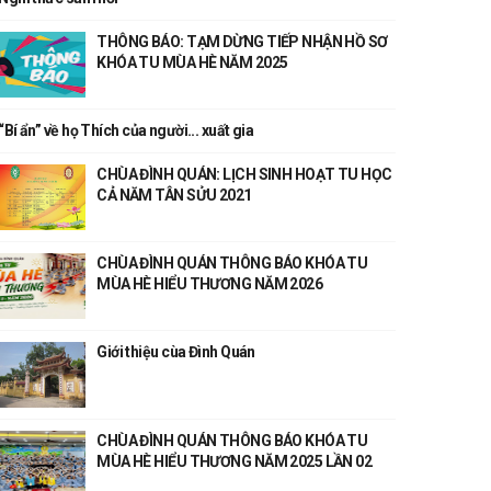
THÔNG BÁO: TẠM DỪNG TIẾP NHẬN HỒ SƠ
KHÓA TU MÙA HÈ NĂM 2025
“Bí ẩn” về họ Thích của người... xuất gia
CHÙA ĐÌNH QUÁN: LỊCH SINH HOẠT TU HỌC
CẢ NĂM TÂN SỬU 2021
CHÙA ĐÌNH QUÁN THÔNG BÁO KHÓA TU
MÙA HÈ HIỂU THƯƠNG NĂM 2026
Giới thiệu cùa Đình Quán
CHÙA ĐÌNH QUÁN THÔNG BÁO KHÓA TU
MÙA HÈ HIỂU THƯƠNG NĂM 2025 LẦN 02