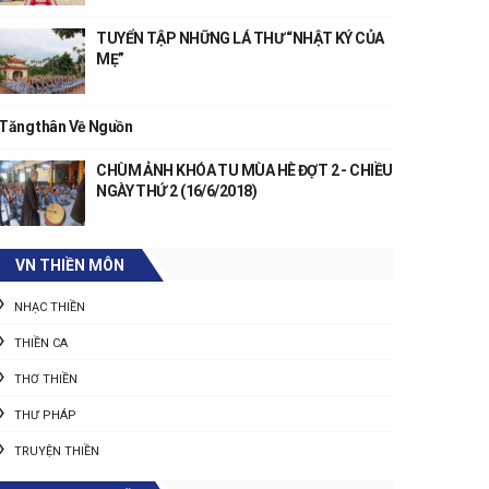
TUYỂN TẬP NHỮNG LÁ THƯ “NHẬT KÝ CỦA
MẸ”
Tăng thân Về Nguồn
CHÙM ẢNH KHÓA TU MÙA HÈ ĐỢT 2 - CHIỀU
NGÀY THỨ 2 (16/6/2018)
VN THIỀN MÔN
NHẠC THIỀN
THIỀN CA
THƠ THIỀN
THƯ PHÁP
TRUYỆN THIỀN