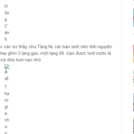
H
ồn
g
C
ản
h.
ợc các sư thầy, chư Tăng Ni, các bạn sinh viên tình nguyện
chay gồm 3 lạng gạo, một lạng đỗ. Gạo được tưới nước lá
cùi dừa tươi nạo nhỏ.
T
ha
m
gi
a
ch
ư
ơ