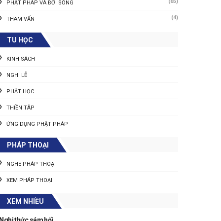
(65)
PHẬT PHÁP VÀ ĐỜI SỐNG
(4)
THAM VẤN
TU HỌC
KINH SÁCH
NGHI LỄ
PHẬT HỌC
THIỀN TÂP
ỨNG DỤNG PHẬT PHÁP
PHÁP THOẠI
NGHE PHÁP THOẠI
XEM PHÁP THOẠI
XEM NHIỀU
Nghi thức sám hối