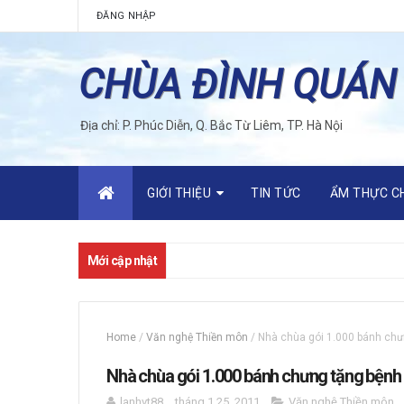
ĐĂNG NHẬP
CHÙA ĐÌNH QUÁN
Địa chỉ: P. Phúc Diễn, Q. Bắc Từ Liêm, TP. Hà Nội
GIỚI THIỆU
TIN TỨC
ẨM THỰC C
Mới cập nhật
Home
/
Văn nghệ Thiền môn
/
Nhà chùa gói 1.000 bánh ch
Nhà chùa gói 1.000 bánh chưng tặng bệnh
lanhvt88
tháng 1 25, 2011
Văn nghệ Thiền môn