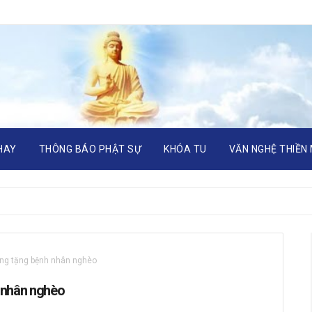
HAY
THÔNG BÁO PHẬT SỰ
KHÓA TU
VĂN NGHỆ THIỀN
ưng tặng bệnh nhân nghèo
 nhân nghèo