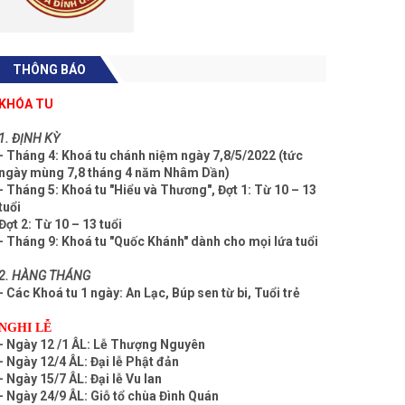
THÔNG BÁO
KHÓA TU
1. ĐỊNH KỲ
- Tháng 4: Khoá tu chánh niệm ngày 7,8/5/2022 (tức
ngày mùng 7,8 tháng 4 năm Nhâm Dần)
- Tháng 5: Khoá tu "Hiểu và Thương", Đợt 1: Từ 10 – 13
tuổi
Đợt 2: Từ 10 – 13 tuổi
- Tháng 9: Khoá tu "Quốc Khánh" dành cho mọi lứa tuổi
2. HÀNG THÁNG
- Các Khoá tu 1 ngày: An Lạc, Búp sen từ bi, Tuổi trẻ
NGHI LỄ
- Ngày 12 /1 ÂL: Lễ Thượng Nguyên
- Ngày 12/4 ÂL: Đại lễ Phật đản
- Ngày 15/7 ÂL: Đại lễ Vu lan
- Ngày 24/9 ÂL: Giỗ tổ chùa Đình Quán