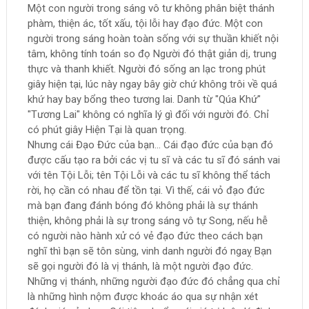
Một con người trong sáng vô tư không phân biệt thánh
phàm, thiện ác, tốt xấu, tội lỗi hay đạo đức. Một con
người trong sáng hoàn toàn sống với sự thuần khiết nội
tâm, không tính toán so đọ Người đó thật giản dị, trung
thực và thanh khiết. Người đó sống an lạc trong phút
giây hiện tại, lúc này ngay bây giờ chứ không trôi về quá
khứ hay bay bổng theo tương lai. Danh từ "Qúa Khứ"
"Tương Lai" không có nghĩa lý gì đối với người đó. Chỉ
có phút giây Hiện Tại là quan trọng.
Nhưng cái Đạo Đức của bạn... Cái đạo đức của bạn đó
được cấu tạo ra bởi các vị tu sĩ và các tu sĩ đó sánh vai
với tên Tội Lỗi; tên Tội Lỗi và các tu sĩ không thể tách
rời, họ cần có nhau để tồn tại. Vì thế, cái vỏ đạo đức
mà bạn đang đánh bóng đó không phải là sự thánh
thiện, không phải là sự trong sáng vô tự Song, nếu hễ
có người nào hành xử có vẻ đạo đức theo cách bạn
nghĩ thì bạn sẽ tôn sùng, vinh danh người đó ngaỵ Bạn
sẽ gọi người đó là vị thánh, là một người đạo đức.
Những vị thánh, những người đạo đức đó chẳng qua chỉ
là những hình nộm được khoác áo qua sự nhận xét