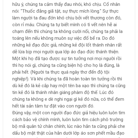
hữu ý, chúng ta cảm thấy đau nhói, khó chịu. Cổ nhân
nói: "Thuốc đắng giã tật, sự thực mích lòng." Sự thực
làm người ta đau đớn khó chịu bởi vết thương còn đó,
còn rỉ máu. Chúng ta tự biết mình có tì vết nên hễ ai
chạm đến thì chúng ta không cười nổi, chúng ta phải la
toáng lên nếu không muôn sự việc đổ bể ra. Do đó
những kẻ đạo đức giả, những kẻ đội lốt thánh nhân rất
dễ lừa bịp mọi người qua lớp áo đạo đức thánh thiện.
Một khi họ đã tạo được sự tin tưởng nơi mọi người rồi
thì họ nói gì, chúng ta cũng biện hộ cho họ là đúng, là
phải hết. (Người ta thực quá ngây thơ đến độ tội
nghiệp!). Và khi chúng ta đã hoàn toàn tin tưởng rồi thì
dù kẻ đó là kẻ cắp hay một tên ba xạo thì chúng ta cũng
tin kẻ đó là thánh nhân giáng phàm độ thế. Lúc đó
chúng ta không e dè nghi ngại gì kẻ đó nữa, có thể đem
hết tài sản tâm tư đặt vào con người đó.
Đúng vậy, một con người đạo đức giả hiệu luôn luôn tìm
cách bảo vệ chính mình, luôn luôn tìm cách phô trường
bộ mã quân tử chân chính; lúc nào hắn ta cũng phải che
dấu bộ mặt thật của hắn dưới lớp áo sơn phết mầu đạo