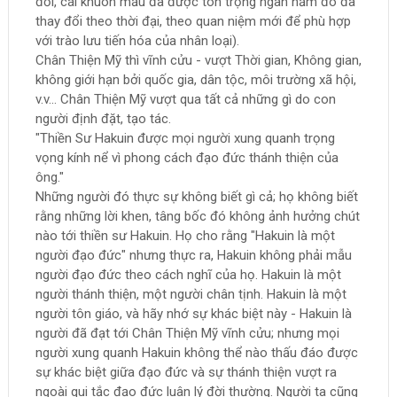
đổi, cái khuôn mẫu đã được tôn trọng ngàn năm đó đã
thay đổi theo thời đại, theo quan niệm mới để phù hợp
với trào lưu tiến hóa của nhân loại).
Chân Thiện Mỹ thì vĩnh cửu - vượt Thời gian, Không gian,
không giới hạn bởi quốc gia, dân tộc, môi trường xã hội,
v.v... Chân Thiện Mỹ vượt qua tất cả những gì do con
người định đặt, tạo tác.
"Thiền Sư Hakuin được mọi người xung quanh trọng
vọng kính nể vì phong cách đạo đức thánh thiện của
ông."
Những người đó thực sự không biết gì cả; họ không biết
rằng những lời khen, tâng bốc đó không ảnh hưởng chút
nào tới thiền sư Hakuin. Họ cho rằng "Hakuin là một
người đạo đức" nhưng thực ra, Hakuin không phải mẫu
người đạo đức theo cách nghĩ của họ. Hakuin là một
người thánh thiện, một người chân tịnh. Hakuin là một
người tôn giáo, và hãy nhớ sự khác biệt này - Hakuin là
người đã đạt tới Chân Thiện Mỹ vĩnh cửu; nhưng mọi
người xung quanh Hakuin không thể nào thấu đáo được
sự khác biệt giữa đạo đức và sự thánh thiện vượt ra
ngoài qui tắc đạo đức luân lý đời thường. Người ta cũng