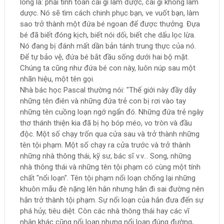
lòng là: phải tính toán cái gì làm được, cái gì không làm
dược. Nó sẽ tìm cách chinh phục bạn, ve vuốt bạn, làm
sao trở thành một đứa bé ngoan để được thưởng. Đựa
bé đã biết đóng kịch, biết nói dối, biết che dấu lọc lừa.
Nó đang bị đánh mất dần bản tánh trung thực của nó.
Để tự bảo vệ, đứa bé bắt đầu sống dưới hai bộ mặt.
Chúng ta cũng như đứa bé con này, luôn núp sau một
nhãn hiệu, một tên gọi.
Nhà bác học Pascal thường nói: "Thế giới này đầy dẫy
những tên điên và những đứa trẻ con bị rơi vào tay
những tên cuồng loạn ngớ ngẩn đó. Những đứa trẻ ngây
thơ thánh thiện kia đã bị họ bóp méo, vo tròn và đầu
độc. Một số chạy trốn qua cửa sau và trở thành những
tên tội phạm. Một số chạy ra cửa trước và trở thành
những nhà thông thái, kỹ sư, bác sĩ v.v... Song, những
nhà thông thái và những tên tội phạm có cùng một tính
chất "nổi loạn". Tên tội phạm nổi loạn chống lại những
khuôn mẫu đè nặng lên hắn nhưng hắn đi sai đường nên
hắn trở thành tội phạm. Sự nổi loạn của hắn đưa đến sự
phá hủy, tiêu diệt. Còn các nhà thông thái hay các vĩ
nhân khác cũng nổi loạn nhưng nổi loạn đúng đường,