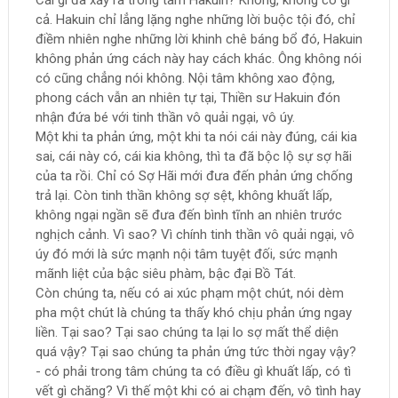
Cái gì đã xảy ra trong tâm Hakuin? Không, không có gì
cả. Hakuin chỉ lẳng lặng nghe những lời buộc tội đó, chỉ
điềm nhiên nghe những lời khinh chê báng bổ đó, Hakuin
không phản ứng cách này hay cách khác. Ông không nói
có cũng chẳng nói không. Nội tâm không xao động,
phong cách vẫn an nhiên tự tại, Thiền sư Hakuin đón
nhận đứa bé với tinh thần vô quải ngại, vô úy.
Một khi ta phản ứng, một khi ta nói cái này đúng, cái kia
sai, cái này có, cái kia không, thì ta đã bộc lộ sự sợ hãi
của ta rồi. Chỉ có Sợ Hãi mới đưa đến phản ứng chống
trả lại. Còn tinh thần không sợ sệt, không khuất lấp,
không ngại ngần sẽ đưa đến bình tĩnh an nhiên trước
nghịch cảnh. Vì sao? Vì chính tinh thần vô quải ngại, vô
úy đó mới là sức mạnh nội tâm tuyệt đối, sức mạnh
mãnh liệt của bậc siêu phàm, bậc đại Bồ Tát.
Còn chúng ta, nếu có ai xúc phạm một chút, nói dèm
pha một chút là chúng ta thấy khó chịu phản ứng ngay
liền. Tại sao? Tại sao chúng ta lại lo sợ mất thể diện
quá vậy? Tại sao chúng ta phản ứng tức thời ngay vậy?
- có phải trong tâm chúng ta có điều gì khuất lấp, có tì
vết gì chăng? Vì thế một khi có ai chạm đến, vô tình hay