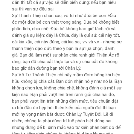
đắn thì tất cả sự việc sẽ diễn biến đúng; nếu bạn hiểu
sai thì vạn sự đều sai.
Sự Thánh Thiện chân xác, vô tư như đứa bé con. Đầu
óc một đứa bé con thật trong sáng. Đứa bé không biết
phân tích, chia chẽ. Đứa bé không bao giờ tách rời và
đánh giá sự kiện: đây là Chúa, đây là quỉ sứ; cái này tốt,
cái kia xấu, cái này đúng, cái kia sai, v.v và v.v - nhưng sự
thánh thiện đạo đức theo ý bạn là sự lựa chọn, đánh
giá. Bạn đã làm một sự phân chia ranh giới Thiện Ác rõ
ràng, bạn đã chia cắt thực tại và sự chia cắt đó không
bao giờ dẫn đường bạn tới Chân Lý.
Sự Vô Tư Thánh Thiện chỉ nẩy mầm đơm bông khi hiện
hữu không bị chia cắt. Bạn đón nhận nó y như nó là. Bạn
không chọn lựa, không chia chẽ, không đánh giá một sự
kiện nào. Bạn phải vượt lên trên ranh giới chia hai đó,
bạn phải vượt lên trên những định mức, tiêu chuẩn đặt
ra bởi đầu óc hẹp hòi thiên kiến của người đời thì bạn
mới hy vọng nắm bắt được Chân Lý Tuyệt Đối. Lẽ dĩ
nhiên, chúng ta phải dùng trí tuệ phân biệt đúng sai
nhưng đừng để bị dính mắc vào tư kiến phân biệt đó để