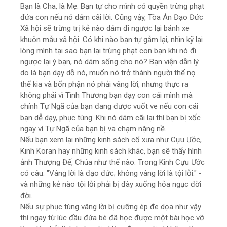
Bạn là Cha, là Mẹ. Bạn tự cho mình có quyền trừng phạt
đứa con nếu nó dám cãi lời. Cũng vậy, Tòa Án Đạo Đức
Xã hội sẽ trừng trị kẻ nào dám đi ngược lại bánh xe
khuôn mẫu xã hội. Có khi nào bạn tự gẫm lại, nhìn kỹ lại
lòng mình tại sao bạn lại trừng phạt con bạn khi nó đi
ngược lại ý bạn, nó dám sống cho nó? Bạn viện dẫn lý
do là bạn dạy dỗ nó, muốn nó trở thành người thế nọ
thế kia và bổn phận nó phải vâng lời, nhưng thực ra
không phải vì Tình Thương bạn dạy con cái mình mà
chính Tự Ngã của bạn đang được vuốt ve nếu con cái
bạn dễ dạy, phục tùng. Khi nó dám cãi lại thì bạn bị xốc
ngay vì Tự Ngã của bạn bị va chạm nặng nề.
Nếu bạn xem lại những kinh sách cổ xưa như Cựu Ước,
Kinh Koran hay những kinh sách khác, bạn sẽ thấy hình
ảnh Thượng Đế, Chúa như thế nào. Trong Kinh Cựu Ước
có câu: "Vâng lời là đạo đức; không vâng lời là tội lỗi." -
và những kẻ nào tội lỗi phải bị đày xuống hỏa ngục đời
đời.
Nếu sự phục tùng vâng lời bị cưỡng ép đe dọa như vậy
thì ngay từ lúc đầu đứa bé đã học được một bài học vỡ