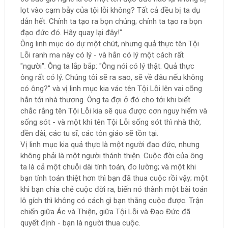
lọt vào cạm bẫy của tội lỗi không? Tất cả đều bị ta dụ
dẫn hết. Chính ta tạo ra bọn chúng; chính ta tạo ra bọn
đạo đức đó. Hãy quay lại đây!"
Ông linh mục do dự một chút, nhưng quả thực tên Tội
Lỗi ranh ma này có lý - và hắn có lý một cách rất
"người". Ông ta lắp bắp: "Ông nói có lý thật. Quả thực
ông rất có lý. Chúng tôi sẽ ra sao, sẽ về đâu nếu không
có ông?" và vị linh mục kia vác tên Tội Lỗi lên vai cõng
hắn tới nhà thương. Ông ta đợi ở đó cho tới khi biết
chắc rằng tên Tội Lỗi kia sẽ qua được cơn nguy hiểm và
sống sót - và một khi tên Tội Lỗi sống sót thì nhà thờ,
đền đài, các tu sĩ, các tôn giáo sẽ tồn tại.
Vị linh mục kia quả thực là một người đạo đức, nhưng
không phải là một người thánh thiện. Cuộc đời của ông
ta là cả một chuỗi dài tính toán, đo lường; và một khi
bạn tính toán thiệt hơn thì bạn đã thua cuộc rồi vậy; một
khi bạn chia chẻ cuộc đời ra, biến nó thành một bài toán
lô gích thì không có cách gì bạn thắng cuộc được. Trận
chiến giữa Ác và Thiện, giữa Tội Lỗi và Đạo Đức đã
quyết định - bạn là người thua cuộc.