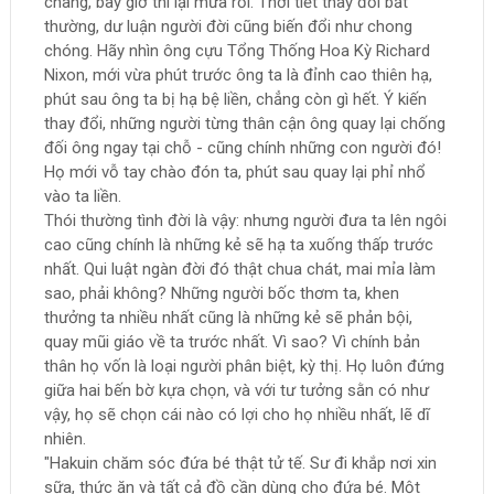
chang, bây giờ thì lại mưa rồi. Thời tiết thay đổi bất
thường, dư luận người đời cũng biến đổi như chong
chóng. Hãy nhìn ông cựu Tổng Thống Hoa Kỳ Richard
Nixon, mới vừa phút trước ông ta là đỉnh cao thiên hạ,
phút sau ông ta bị hạ bệ liền, chẳng còn gì hết. Ý kiến
thay đổi, những người từng thân cận ông quay lại chống
đối ông ngay tại chỗ - cũng chính những con người đó!
Họ mới vỗ tay chào đón ta, phút sau quay lại phỉ nhổ
vào ta liền.
Thói thường tình đời là vậy: nhưng người đưa ta lên ngôi
cao cũng chính là những kẻ sẽ hạ ta xuống thấp trước
nhất. Qui luật ngàn đời đó thật chua chát, mai mỉa làm
sao, phải không? Những người bốc thơm ta, khen
thưởng ta nhiều nhất cũng là những kẻ sẽ phản bội,
quay mũi giáo về ta trước nhất. Vì sao? Vì chính bản
thân họ vốn là loại người phân biệt, kỳ thị. Họ luôn đứng
giữa hai bến bờ kựa chọn, và với tư tưởng sằn có như
vậy, họ sẽ chọn cái nào có lợi cho họ nhiều nhất, lẽ dĩ
nhiên.
"Hakuin chăm sóc đứa bé thật tử tế. Sư đi khắp nơi xin
sữa, thức ăn và tất cả đồ cần dùng cho đứa bé. Một