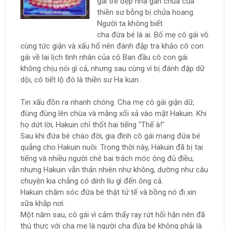
gái trẻ đẹp nhà gần chùa của
thiền sư bỗng bị chửa hoang.
Người ta không biết
cha đứa bé là ai. Bố mẹ cô gái vô
cùng tức giận và xấu hổ nên đánh đập tra khảo cô con
gái về lai lịch tình nhân của cộ Ban đầu cô con gái
không chịu nói gì cả, nhưng sau cùng vì bị đánh đập dữ
dội, cô tiết lộ đó là thiền sư Ha kuin.
Tin xấu đồn ra nhanh chóng. Cha mẹ cô gái giận dữ,
đùng đùng lên chùa và mắng xối xả vào mặt Hakuin. Khi
họ dứt lời, Hakuin chỉ thốt hai tiếng "Thế à!"
Sau khi đứa bé chào đời, gia đình cô gái mang đứa bé
quẳng cho Hakuin nuôi. Trong thời này, Hakuin đã bị tai
tiếng và nhiều người chê bai trách móc ông đủ điều;
nhưng Hakuin vẫn thản nhiên như không, dường như câu
chuyện kia chẳng có dính líu gì đến ông cả.
Hakuin chăm sóc đứa bé thật tử tế và bồng nó đi xin
sữa khắp nơi.
Một năm sau, cô gái vì cảm thấy ray rứt hối hận nên đã
thú thực với cha mẹ là người cha đứa bé không phải là