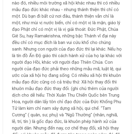
nào đó, nhiều môi trường xã hội khác nhau thì có nhiều
mẫu đạo đức khác nhau - nhưng thánh thiện thì chỉ có
một. Dù bạn đi bất cứ nơi đâu, thánh thiện vẫn chỉ là
một; như mùi vị nước biển, chỉ có một vị là mặn, giáo lý
đạo Phật chỉ có một vị là vị giải thoát. Đức Phật, Chúa
Giê Su, hay Ramakrishna, những bậc Thánh vĩ đại này
đều chỉ có mục đích là ban vui cứu khổ cho chúng
sanh. Nhưng con người của đạo đức thì lại khác. Nếu họ
là tín đồ Ấn Độ giáo thì cách hành xử của họ lại khác với
người đạo Hồi, khác với người đạo Thiên Chúa. Con
người của đạo đức phải theo những mẫu mã, luật lệ, qui
ước của xã hội họ đang sống. Có nhiều xã hội thì khuôn
mẫu đạo đức cũng có cả triệu thứ. Xã hội thay đổi thì
khuôn mẫu đạo đức thay đổi. (ghi chú thêm của người
dịch cho dễ hiểu: Thời Xuân Thu Chiến Quốc bên Trung
Hoa, người dân lấy tôn chỉ đạo đức của Đức Khổng Phu
Tử làm kim chỉ nam xây dựng xã hội, qui chế. "Tam
Cương" ( quân, sư, phụ) và "Ngũ Thường" (nhân, nghiã,
lễ, trí, tín ) là gốc đạo đức, là khuôn phép hành xử của
người dân. Nhưng đến nay, cơ chế thay đổi, xã hội thay