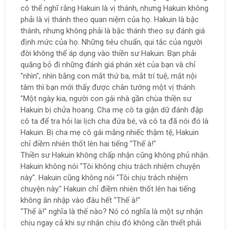
có thể nghĩ rằng Hakuin là vị thánh, nhưng Hakuin không
phải là vị thánh theo quan niệm của họ. Hakuin là bậc
thánh, nhưng không phải là bậc thánh theo sự đánh giá
định mức của họ. Những tiêu chuẩn, qui tắc của người
đời không thể áp dụng vào thiền sư Hakuin. Bạn phải
quăng bỏ đi những đánh giá phán xét của bạn và chỉ
"nhìn", nhìn bằng con mắt thứ ba, mắt trí tuệ, mắt nội
tâm thì bạn mới thấy được chân tướng một vị thánh.
"Một ngày kia, người con gái nhà gần chùa thiền sư
Hakuin bị chửa hoang. Cha mẹ cô ta giận dữ đánh đập
cô ta để tra hỏi lai lịch cha đứa bé, và cô ta đã nói đó là
Hakuin. Bị cha mẹ cô gái mắng nhiếc thậm tệ, Hakuin
chỉ điềm nhiên thốt lên hai tiếng "Thế à!"
Thiền sư Hakuin không chấp nhận cũng không phủ nhận.
Hakuin không nói "Tôi không chịu trách nhiệm chuyện
này". Hakuin cũng không nói "Tôi chịu trách nhiệm
chuyện này." Hakuin chỉ điềm nhiên thốt lên hai tiếng
không ăn nhập vào đâu hết "Thế à!"
"Thế à!" nghĩa là thế nào? Nó có nghĩa là một sự nhận
chịu ngay cả khi sự nhận chịu đó không cần thiết phải