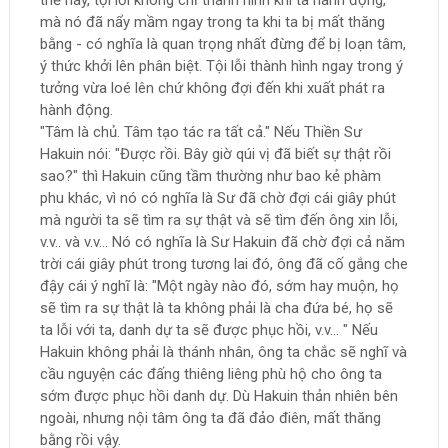
thế này, tội lỗi không chỉ thành hình khi ta hành động,
mà nó đã nẩy mầm ngay trong ta khi ta bị mất thăng
bằng - có nghĩa là quan trọng nhất đừng để bị loạn tâm,
ý thức khởi lên phân biệt. Tội lỗi thành hình ngay trong ý
tưởng vừa loé lên chứ không đợi đến khi xuất phát ra
hành động.
"Tâm là chủ. Tâm tạo tác ra tất cả." Nếu Thiền Sư
Hakuin nói: "Được rồi. Bây giờ qúi vị đã biết sự thật rồi
sao?" thì Hakuin cũng tầm thường như bao kẻ phàm
phu khác, vì nó có nghĩa là Sư đã chờ đợi cái giây phút
mà người ta sẽ tìm ra sự thật và sẽ tìm đến ông xin lỗi,
v.v.. và v.v... Nó có nghĩa là Sư Hakuin đã chờ đợi cả năm
trời cái giây phút trong tương lai đó, ông đã cố gắng che
đậy cái ý nghĩ là: "Một ngày nào đó, sớm hay muộn, họ
sẽ tìm ra sự thật là ta không phải là cha đứa bé, họ sẽ
ta lỗi với ta, danh dự ta sẽ được phục hồi, v.v... " Nếu
Hakuin không phải là thánh nhân, ông ta chắc sẽ nghĩ và
cầu nguyện các đấng thiêng liêng phù hộ cho ông ta
sớm được phục hồi danh dự. Dù Hakuin thản nhiên bên
ngoài, nhưng nội tâm ông ta đã đảo điên, mất thăng
bằng rồi vậy.