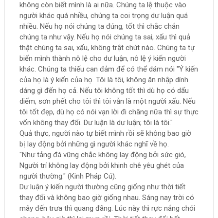
không còn biết mình là ai nữa. Chúng ta lệ thuộc vào
người khác quá nhiều, chúng ta coi trọng dư luận quá
nhiều. Nếu họ nói chúng ta đúng, tốt thì chắc chắn
chúng ta như vậy. Nếu họ nói chúng ta sai, xấu thì quả
thật chúng ta sai, xấu, không trật chút nào. Chúng ta tự
biến mình thành nô lệ cho dư luận, nô lệ ý kiến người
khác. Chúng ta thiếu can đảm để có thể dám nói "Ý kiến
của họ là ý kiến của họ. Tôi là tôi, không ăn nhập dính
dáng gì đến họ cả. Nếu tôi không tốt thì dù họ có dấu
diếm, sơn phết cho tôi thì tôi vẫn là một người xấu. Nếu
tôi tốt đẹp, dù họ có nói vạn lời đi chăng nữa thì sự thực
vốn không thay đổi. Dư luận là dư luận; tôi là tôi."
Quả thực, người nào tự biết mình rồi sẽ không bao giờ
bị lay động bởi những gì người khác nghĩ về họ.
"Như tảng đá vững chắc không lay động bởi sức gió,
Người trí không lay động bởi khinh chê yêu ghét của
người thường." (Kinh Pháp Cú).
Dư luận ý kiến người thường cũng giống như thời tiết
thay đổi và không bao giờ giống nhau. Sáng nay trời có
mây đến trưa thì quang đãng. Lúc này thì rực nắng chói