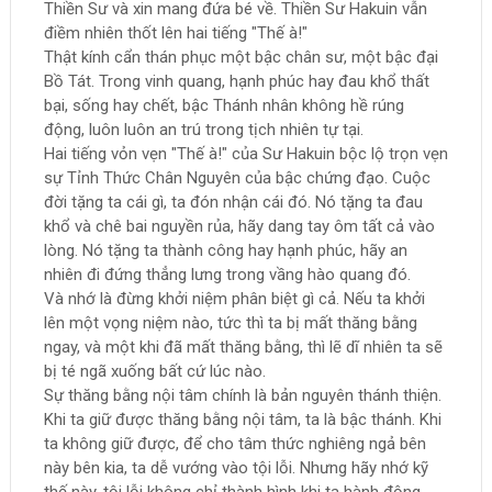
Thiền Sư và xin mang đứa bé về. Thiền Sư Hakuin vẫn
điềm nhiên thốt lên hai tiếng "Thế à!"
Thật kính cẩn thán phục một bậc chân sư, một bậc đại
Bồ Tát. Trong vinh quang, hạnh phúc hay đau khổ thất
bại, sống hay chết, bậc Thánh nhân không hề rúng
động, luôn luôn an trú trong tịch nhiên tự tại.
Hai tiếng vỏn vẹn "Thế à!" của Sư Hakuin bộc lộ trọn vẹn
sự Tỉnh Thức Chân Nguyên của bậc chứng đạo. Cuộc
đời tặng ta cái gì, ta đón nhận cái đó. Nó tặng ta đau
khổ và chê bai nguyền rủa, hãy dang tay ôm tất cả vào
lòng. Nó tặng ta thành công hay hạnh phúc, hãy an
nhiên đi đứng thẳng lưng trong vầng hào quang đó.
Và nhớ là đừng khởi niệm phân biệt gì cả. Nếu ta khởi
lên một vọng niệm nào, tức thì ta bị mất thăng bằng
ngay, và một khi đã mất thăng bằng, thì lẽ dĩ nhiên ta sẽ
bị té ngã xuống bất cứ lúc nào.
Sự thăng bằng nội tâm chính là bản nguyên thánh thiện.
Khi ta giữ được thăng bằng nội tâm, ta là bậc thánh. Khi
ta không giữ được, để cho tâm thức nghiêng ngả bên
này bên kia, ta dễ vướng vào tội lỗi. Nhưng hãy nhớ kỹ