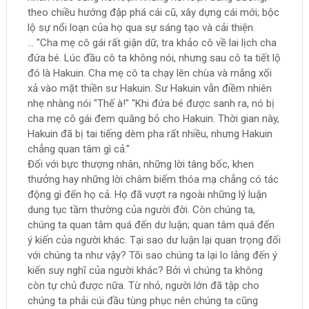
theo chiều hướng đập phá cái cũ, xây dựng cái mới; bộc
lộ sự nổi loạn của họ qua sự sáng tạo và cải thiện.
... "Cha mẹ cô gái rất giận dữ, tra khảo cô về lai lịch cha
đứa bé. Lúc đầu cô ta không nói, nhưng sau cô ta tiết lộ
đó là Hakuin. Cha mẹ cô ta chạy lên chùa và mắng xối
xả vào mặt thiền sư Hakuin. Sư Hakuin vẫn điềm nhiên
nhẹ nhàng nói "Thế à!" "Khi đứa bé được sanh ra, nó bị
cha mẹ cô gái đem quăng bỏ cho Hakuin. Thời gian này,
Hakuin đã bị tai tiếng dèm pha rất nhiều, nhưng Hakuin
chẳng quan tâm gì cả."
Đối với bực thượng nhân, những lời tâng bốc, khen
thưởng hay những lời châm biếm thóa mạ chẳng có tác
động gì đến họ cả. Họ đã vượt ra ngoài những lý luận
dung tục tầm thường của người đời. Còn chúng ta,
chúng ta quan tâm quá đến dư luận; quan tâm quá đến
ý kiến của người khác. Tại sao dư luận lại quan trọng đối
với chúng ta như vậy? Tõi sao chúng ta lại lo lắng đến ý
kiến suy nghĩ của người khác? Bởi vì chúng ta không
còn tự chủ được nữa. Từ nhỏ, người lớn đã tập cho
chúng ta phải cúi đầu tùng phục nên chúng ta cũng