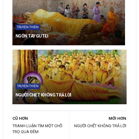
TRUYỆN THIỀN
NGÓN TAY GUTEI
TRUYỆN THIỀN
NGƯỜI CHẾT KHÔNG TRẢ LỜI
CŨ HƠN
MỚI HƠN
TRANH LUẬN TÌM MỘT CHỖ
NGƯỜI CHẾT KHÔNG TRẢ LỜI
TRỌ QUA ĐÊM