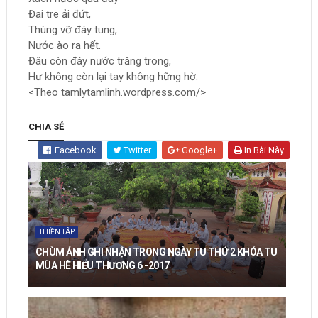
Đai tre ải đứt,
Thùng vỡ đáy tung,
Nước ào ra hết.
Đâu còn đáy nước trăng trong,
Hư không còn lại tay không hững hờ.
<Theo tamlytamlinh.wordpress.com/>
CHIA SẺ
Facebook
Twitter
Google+
In Bài Này
THIỀN TÂP
CHÙM ẢNH GHI NHẬN TRONG NGÀY TU THỨ 2 KHÓA TU
MÙA HÈ HIỂU THƯƠNG 6 -2017