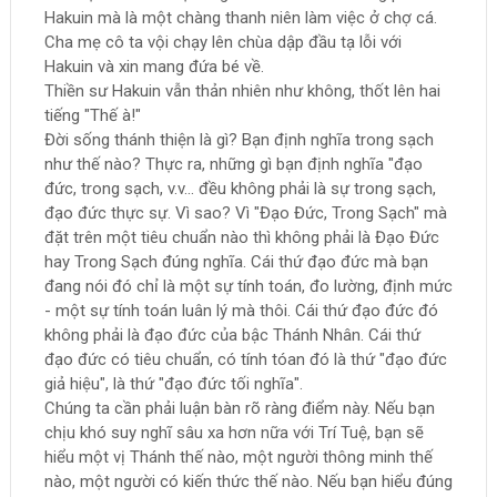
Hakuin mà là một chàng thanh niên làm việc ở chợ cá.
Cha mẹ cô ta vội chạy lên chùa dập đầu tạ lỗi với
Hakuin và xin mang đứa bé về.
Thiền sư Hakuin vẫn thản nhiên như không, thốt lên hai
tiếng "Thế à!"
Đời sống thánh thiện là gì? Bạn định nghĩa trong sạch
như thế nào? Thực ra, những gì bạn định nghĩa "đạo
đức, trong sạch, v.v... đều không phải là sự trong sạch,
đạo đức thực sự. Vì sao? Vì "Đạo Đức, Trong Sạch" mà
đặt trên một tiêu chuẩn nào thì không phải là Đạo Đức
hay Trong Sạch đúng nghĩa. Cái thứ đạo đức mà bạn
đang nói đó chỉ là một sự tính toán, đo lường, định mức
- một sự tính toán luân lý mà thôi. Cái thứ đạo đức đó
không phải là đạo đức của bậc Thánh Nhân. Cái thứ
đạo đức có tiêu chuẩn, có tính tóan đó là thứ "đạo đức
giả hiệu", là thứ "đạo đức tối nghĩa".
Chúng ta cần phải luận bàn rõ ràng điểm này. Nếu bạn
chịu khó suy nghĩ sâu xa hơn nữa với Trí Tuệ, bạn sẽ
hiểu một vị Thánh thế nào, một người thông minh thế
nào, một người có kiến thức thế nào. Nếu bạn hiểu đúng