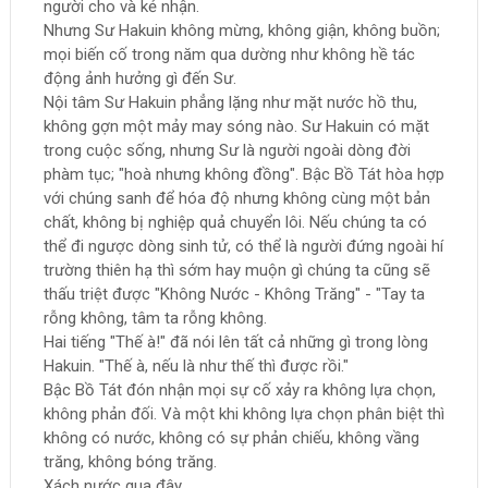
người cho và kẻ nhận.
Nhưng Sư Hakuin không mừng, không giận, không buồn;
mọi biến cố trong năm qua dường như không hề tác
động ảnh hưởng gì đến Sư.
Nội tâm Sư Hakuin phẳng lặng như mặt nước hồ thu,
không gợn một mảy may sóng nào. Sư Hakuin có mặt
trong cuộc sống, nhưng Sư là người ngoài dòng đời
phàm tục; "hoà nhưng không đồng". Bậc Bồ Tát hòa hợp
với chúng sanh để hóa độ nhưng không cùng một bản
chất, không bị nghiệp quả chuyển lôi. Nếu chúng ta có
thể đi ngược dòng sinh tử, có thể là người đứng ngoài hí
trường thiên hạ thì sớm hay muộn gì chúng ta cũng sẽ
thấu triệt được "Không Nước - Không Trăng" - "Tay ta
rỗng không, tâm ta rỗng không.
Hai tiếng "Thế à!" đã nói lên tất cả những gì trong lòng
Hakuin. "Thế à, nếu là như thế thì được rồi."
Bậc Bồ Tát đón nhận mọi sự cố xảy ra không lựa chọn,
không phản đối. Và một khi không lựa chọn phân biệt thì
không có nước, không có sự phản chiếu, không vầng
trăng, không bóng trăng.
Xách nước qua đây