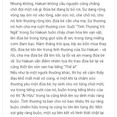
Nhưng không, Hakuin không cầu nguyện cũng chẳng
chờ đợi một cái gì. Đứa bé đang bị bỏ rơi, Sư dang rộng
vòng tay ôm nó vào lòng, săn sóc nó, che chở nó, cho
nó tình thương rộng lớn; đứa bé cần cha mẹ, Sư thương
nó hơn cha mẹ ruột thương con. Suối "Tình Thương Vô
Ngã" trong Sư Hakuin tuôn chảy chan hòa lên vạn vật,
lên đứa bé trong từng giọt sữa đi xin, trong từng miếng
cơm đạm bạc. Năm tháng trôi qua, lớp áo bốn mùa thay
đổi, đứa bé lớn lên trong tình thương của Sư Hakuin - và
rồi, cha mẹ đứa bé đã tìm tới, tạ lỗi và xin mang đứa bé
về. Sư Hakuin vẫn điềm nhiên tọa thị trao đứa bé lại và
cũng thốt lên vỏn vẹn hai tiếng "Thế à!"
Nếu như là một người thường khác, thì họ sẽ cảm thấy
đau khổ mất mát vô cùng, vì một khi ta chăm sóc
thương yêu một đứa bé, hy sinh cho nó từng chút một,
vui trong tiếng cười của nó, buồn trong tiếng khóc của
nó thì "Ái Hữu" trong ta cũng khởi lên sự dính mắc ràng
buộc. Tình thương ta ban cho nó bao nhiêu thì sự ràng
buộc chiếm hữu trong ta cùng to lớn lên từng đó. Một
sợi giây ràng buộc, một sự liên kết vô hình thắt chặt lại