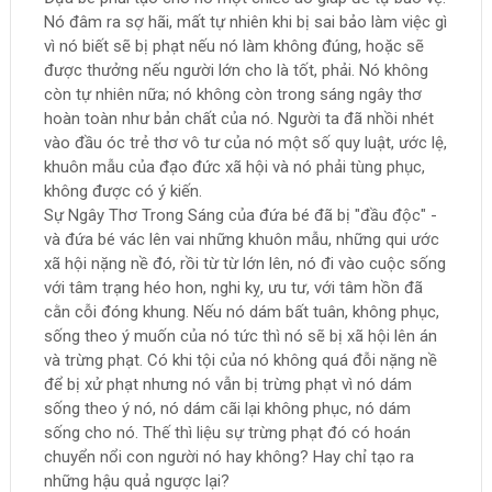
Nó đâm ra sợ hãi, mất tự nhiên khi bị sai bảo làm việc gì
vì nó biết sẽ bị phạt nếu nó làm không đúng, hoặc sẽ
được thưởng nếu người lớn cho là tốt, phải. Nó không
còn tự nhiên nữa; nó không còn trong sáng ngây thơ
hoàn toàn như bản chất của nó. Người ta đã nhồi nhét
vào đầu óc trẻ thơ vô tư của nó một số quy luật, ước lệ,
khuôn mẫu của đạo đức xã hội và nó phải tùng phục,
không được có ý kiến.
Sự Ngây Thơ Trong Sáng của đứa bé đã bị "đầu độc" -
và đứa bé vác lên vai những khuôn mẫu, những qui ước
xã hội nặng nề đó, rồi từ từ lớn lên, nó đi vào cuộc sống
với tâm trạng héo hon, nghi kỵ, ưu tư, với tâm hồn đã
cằn cỗi đóng khung. Nếu nó dám bất tuân, không phục,
sống theo ý muốn của nó tức thì nó sẽ bị xã hội lên án
và trừng phạt. Có khi tội của nó không quá đỗi nặng nề
để bị xử phạt nhưng nó vẫn bị trừng phạt vì nó dám
sống theo ý nó, nó dám cãi lại không phục, nó dám
sống cho nó. Thế thì liệu sự trừng phạt đó có hoán
chuyển nổi con người nó hay không? Hay chỉ tạo ra
những hậu quả ngược lại?