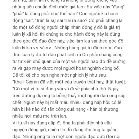
tâm tư, tầm nhìn chúng ta không bị đóng khung vào
những tiêu chuẩn định mức giả tạm. Sự việc này "đúng",
"phải" là đúng phải như thế nào? Con người kia hành
động "sai", "trái" là sự sai trái ra sao? Có phải chăng là
do một số đông người chấp nhận đồng ý đó là giá trị
luân lý xã hội thì chúng ta cho hành động này là đúng
theo góc độ đạo đức này, việc làm kia sai theo góc độ
luân lý kia v.v. và v.v... Những bảng giá trị định mức đạo
đức luân lý đó từ đâu phát sinh rả Có phải chăng cùng
từ tư kiến chủ quan của một vài người nào đó đề xướng
ra và gặp may được mọi người hoan nghinh công bố.
Để tôi kể cho bạn nghe một nghịch lý như sau:
"Khalil Gibran đã viết một câu truyện thật hay, thật tuyệt:
"Có một vị tu sĩ đang vội vã đi về phía nhà thờ. Ngay
trên đường đi, ông ta bỗng thấy một người đàn ông sắp
chết. Người này bị mất máu nhiều, đang hấp hối; có lẽ
hắn bị kẻ nào đó tấn công quá nặng - hắn bị thương
nhiều nơi, máu me tràn lan.
Vị tu sĩ này đang gấp đi, ông ta phải đến nhà cầu
nguyện đúng giờ, nhiều tín đồ đang đợi ông ta giảng
đạo. Nhưng ông ta là một con người đạo đức (tôi nói