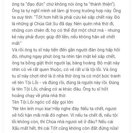
ông ta "đạo đức" chứ không nói ông ta "thánh thiện").
Ông ta tự nghĩ mình sẽ làm gì trong trường hợp này. Ông
ta suy tính: "Tốt hơn hết là phải cứu kẻ sắp chết này. Đó
là những gì Chúa Giê Su đã dạy. Nên quên nhà thờ đi,
những con chiên đi; họ có thể đợi một chút mà - nhưng
kẻ này phải được giúp đỡ liền, nếu không hắn sẽ chết
mất."
Và rồi ông tu sĩ này tiến đến gần người đàn ông hấp hối
đó, nhưng ngay phút ông ta nhìn tận mặt kẻ sắp chết,
ông ta bỗng giật thót người lại, bàng hoàng. Bộ mặt này
nhìn có vẻ rất quen thuộc, có vẻ rất ư là tội lỗi. Và ông
tu sĩ này chợt nhớ là ở nhà thờ ông ta có một bức tranh
vẽ tên Tội Lỗi - và đúng rồi, đúng là người này rồi. Đúng
là tên Tội Lỗi, chẳng có ai khác đâu. Ông tu sĩ hốt
hoảng chạy về phía nhà thờ.
Tên Tội Lỗi ngóc cổ dậy gọi lớn:
"Nè tên linh mục kia! Hãy nghe đây. Nếu ta chết, ngươi
sẽ hối hận mãi mãi đó nghen. Vì nếu ta chết đi, nếu tội
lỗi không còn, thì Chúa nhà ngươi sẽ ở đâu? Nếu cái
Xấu mất hết, thì cái Tốt cũng không còn đất đứng nữa!