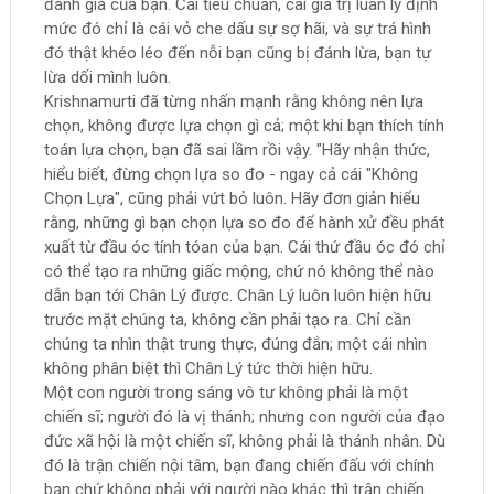
đánh giá của bạn. Cái tiêu chuẩn, cái giá trị luân lý định
mức đó chỉ là cái vỏ che dấu sự sợ hãi, và sự trá hình
đó thật khéo léo đến nỗi bạn cũng bị đánh lừa, bạn tự
lừa dối mình luôn.
Krishnamurti đã từng nhấn mạnh rằng không nên lựa
chọn, không được lựa chọn gì cả; một khi bạn thích tính
toán lựa chọn, bạn đã sai lầm rồi vậy. "Hãy nhận thức,
hiểu biết, đừng chọn lựa so đo - ngay cả cái "Không
Chọn Lựa", cũng phải vứt bỏ luôn. Hãy đơn giản hiểu
rằng, những gì bạn chọn lựa so đo để hành xử đều phát
xuất từ đầu óc tính tóan của bạn. Cái thứ đầu óc đó chỉ
có thể tạo ra những giấc mộng, chứ nó không thể nào
dẫn bạn tới Chân Lý được. Chân Lý luôn luôn hiện hữu
trước mặt chúng ta, không cần phải tạo ra. Chỉ cần
chúng ta nhìn thật trung thực, đúng đắn; một cái nhìn
không phân biệt thì Chân Lý tức thời hiện hữu.
Một con người trong sáng vô tư không phải là một
chiến sĩ; người đó là vị thánh; nhưng con người của đạo
đức xã hội là một chiến sĩ, không phải là thánh nhân. Dù
đó là trận chiến nội tâm, bạn đang chiến đấu với chính
bạn chứ không phải với người nào khác thì trận chiến