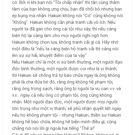
có. Bởi vì khi bạn nói "Tôi chấp nhận" thì tận cùng thâm
tâm của bạn không ưng chịu; bạn đã chối bỏ nhưng bạn
ép bụng mà nhận. Hakuin không nói "Có" cũng không nói
"Không". Hakuin không cần phải tranh cãi vô ích. Nếu
người ta đã gán cho ông cái tội như vậy, thì nếu càng
biện hộ lại càng làm cho mọi người nghi ngờ hơn.
Hakuin không chọn lựa, không tranh cãi gì cả. Hãy nhớ
một điều là "nếu ta càng biện hộ tranh cãi thì càng nói
lên sự sợ hãi, khuyết điểm của ta vậy."
Nếu Hakuin chỉ là một vị sư bình thường, một người đạo
đức bình thường, một người được coi như là vị thánh,
thì Hakuin sẽ chống trả tự bào chữa ngay là ông không
phải là cha đứa bé đó, rằng ông không hề phạm tội,
rằng ông trong sạch, rằng ông bị người ta vu oan v.v. và
v.v... ngay cả nếu ông có phạm tội, ông cũng không
nhận. Một người đạo đức, một người được mọi người
tôn trọng như một vị thánh, sẽ phủ nhận quyết liệt ngay
nếu họ không phạm tội - nhưng Hakuin, thiền sư Hakuin
không hề bào chữa, không hề biện minh điều gì, cũng
chẳng nói nói lời gì ngoài hai tiếng "Thế à!"