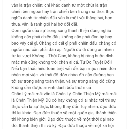
vẫn là trận chiến; chỉ khác danh từ một chút là trận
chiến bên ngoài hay trận chiến bên trong mà thôi; thực
nghĩa danh từ chiến đấu vẫn là một với thắng bại, hơn
thua, vẫn là ranh giới hai bờ đối đãi.
Con người của sự trong sáng thánh thiện đúng nghĩa
không cần phải chiến đấu, không cần phải đàn áp hay
bao vây cái gì. Chẳng có cái gì phải chiến đấu, chẳng có
người nào cần phải đàn áp. Người đó đi đứng an nhiên
tự tại vượt Không - Thời Gian, không bị ràng buộc dính
mắc mà cũng không trói chèn ai cả. Tự Do Tuyệt Đối!
Nếu bạn thấu hiểu toàn triệt vấn đề, bạn mặc nhiên đón
nhận mọi việc, và thái độ đón chào đó dẫn đường bạn
tới sự trong sáng toàn thiện, và sự trong sáng đó cũng
không cần được ai vinh danh bốc thơm cả.
Chân Lý mãi mãi vẫn là Chân Lý. Chân Thiện Mỹ mãi mãi
là Chân Thiện Mỹ. Dù có hay không có ai nhắc tới thì sự
thực vẫn là sự thực, không thay đổi. Tuy nhiên, đạo đức
thì lại khác. Đạo đức thuộc về một quốc gia; thánh thiện
thì không biên giới. Đạo đức thuộc về một thời đại nào
đó; thánh thiện thì vô kỳ. Đạo đức thuộc về một xã hội