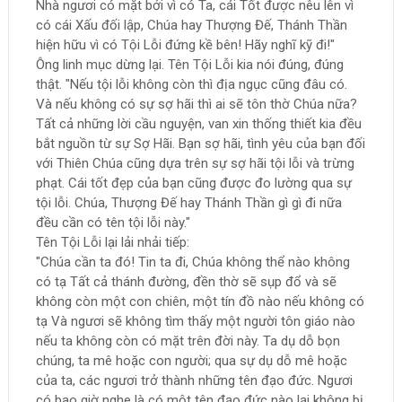
Nhà ngươi có mặt bởi vì có Ta, cái Tốt được nêu lên vì
có cái Xấu đối lập, Chúa hay Thượng Đế, Thánh Thần
hiện hữu vì có Tội Lỗi đứng kề bên! Hãy nghĩ kỹ đi!"
Ông linh mục dừng lại. Tên Tội Lỗi kia nói đúng, đúng
thật. "Nếu tội lỗi không còn thì địa ngục cũng đâu có.
Và nếu không có sự sợ hãi thì ai sẽ tôn thờ Chúa nữa?
Tất cả những lời cầu nguyện, van xin thống thiết kia đều
bắt nguồn từ sự Sợ Hãi. Bạn sợ hãi, tình yêu của bạn đối
với Thiên Chúa cũng dựa trên sự sợ hãi tội lỗi và trừng
phạt. Cái tốt đẹp của bạn cũng được đo lường qua sự
tội lỗi. Chúa, Thượng Đế hay Thánh Thần gì gì đi nữa
đều cần có tên tội lỗi này."
Tên Tội Lỗi lại lải nhải tiếp:
"Chúa cần ta đó! Tin ta đi, Chúa không thể nào không
có tạ Tất cả thánh đường, đền thờ sẽ sụp đổ và sẽ
không còn một con chiên, một tín đồ nào nếu không có
tạ Và ngươi sẽ không tìm thấy một người tôn giáo nào
nếu ta không còn có mặt trên đời này. Ta dụ dỗ bọn
chúng, ta mê hoặc con người; qua sự dụ dỗ mê hoặc
của ta, các ngươi trở thành những tên đạo đức. Ngươi
có bao giờ nghe là có một tên đạo đức nào lại không bị