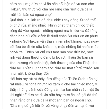
năm sau, mẹ đứa bé vì ăn năn hối hận đã vu oan cho
Hakuin, thú thực với cha mẹ rằng cha ruột đứa bé là
một tên bán cá ngoài chợ."
Quả tình, sư Hakuin đã chịu nhiều cay đắng. Sư có thể
bị chửi rủa, mắng nhiếc, khinh ghét, thậm chí có thể bị
liệng đá vào người; - những người mà trước kia đã từng
dâng hoa cúi đầu đảnh lễ dưới chân Sư cầu xin ân phúc
- nhưng Sư Hakuin vẫn thản nhiên như không, ngày ngày
bế đứa bé đi xin sữa khắp nơi, mặc những lời nhiếc móc
ngoài tai. Thiền Sư chỉ chú tâm săn sóc đứa bé, một
linh vật đáng thương đang bị bỏ rơi. Thiền Sư ban rải
tình thương vô phân biệt, tình thương của chư Phật cho
đứa bé. Thiền Sư chăm sóc đứa bé thật tử tế, trước sau
như một, không thay đổi.
Hối hận ray rứt vì thấy tăm tiếng của Thiền Sư bị tổn hại
rất nhiều, vì nghe những lời xầm xì chê bai nhiếc móc, vì
thấy những cánh cửa đóng sầm lại tàn nhẫn vào mặt Sư
khi ngài bế đứa bé đi xin sữa hay thức ăn, cô gái đã thú
nhận rằng cha đứa bé là một anh bán cá ngoài chợ.
"Cha mẹ cô gái hối lỗi vội vàng chạy đến xin tạ lỗi với