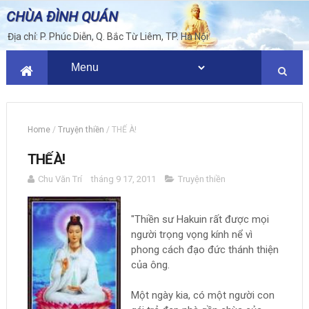
CHÙA ĐÌNH QUÁN
Địa chỉ: P. Phúc Diễn, Q. Bắc Từ Liêm, TP. Hà Nội
Home
/
Truyện thiền
/
THẾ À!
THẾ À!
Chu Văn Trí
tháng 9 17, 2011
Truyện thiền
"Thiền sư Hakuin rất được mọi
người trọng vọng kính nể vì
phong cách đạo đức thánh thiện
của ông.
Một ngày kia, có một người con